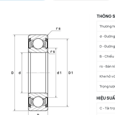
THÔNG S
Thương hi
d - Đường 
D - Đường
B - Chiều
rs - Bán k
Khe hở vò
Trọng lượ
HIỆU SU
C - Tải t