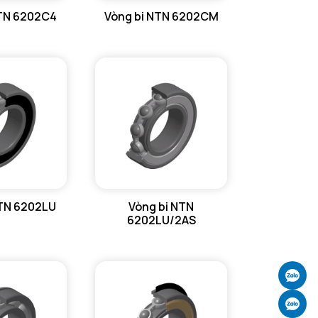
NTN 6202C4
Vòng bi NTN 6202CM
NTN 6202LU
Vòng bi NTN
6202LU/2AS
Ch
Ch