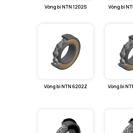
Vòng bi NTN 1202S
Vòng bi N
GỐI ĐỠ NTN
GỐI ĐỠ 2 NỬA NTN
PHỤ KIỆN NTN
MÁY GIA NHIỆT NTN
Vòng bi NTN 6202Z
Vòng bi N