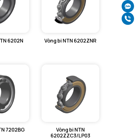
Ch
Gọ
NTN 6202N
Vòng bi NTN 6202ZNR
NTN 7202BG
Vòng bi NTN
6202ZZC3/LP03