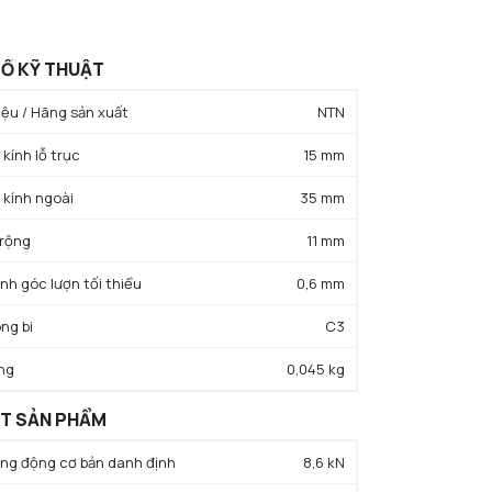
Ố KỸ THUẬT
ệu / Hãng sản xuất
NTN
kính lỗ trục
15 mm
 kính ngoài
35 mm
 rộng
11 mm
ính góc lượn tối thiểu
0,6 mm
ng bi
C3
ng
0,045 kg
ẤT SẢN PHẨM
rọng động cơ bản danh định
8,6 kN