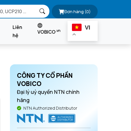
Đơn hàng
(0)
Liên
VI
.vn
VOBICO
hệ
CÔNG TY CỔ PHẦN
VOBICO
Đại lý uỷ quyền NTN chính
hãng
NTN Authorized Distributor