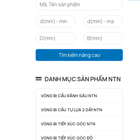
Tìm kiếm nâng cao
DANH MỤC SẢN PHẨM NTN
VÒNG BI CẦU RÃNH SÂU NTN
VÒNG BI CẦU TỰ LỰA 2 DÃY NTN
VÒNG BI TIẾP XÚC GÓC NTN
VÒNG BI TIẾP XÚC GÓC ĐỘ