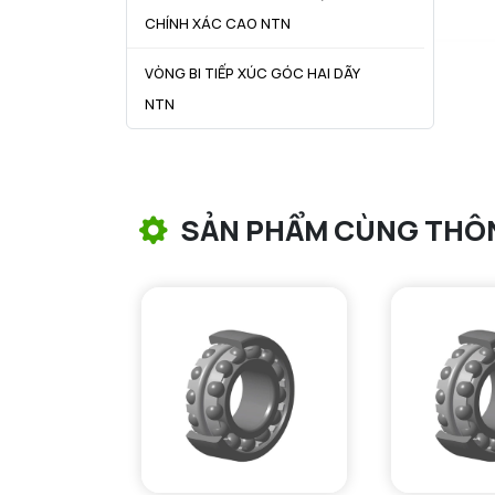
CHÍNH XÁC CAO NTN
VÒNG BI TIẾP XÚC GÓC HAI DÃY
NTN
VÒNG BI CÔN NTN
VÒNG BI TANG TRỐNG NTN
SẢN PHẨM CÙNG THÔ
VÒNG BI TANG TRỐNG CHẶN
TRỤC NTN
VÒNG BI ĐŨA TRỤ NTN
VÒNG BI KIM NTN
VÒNG BI CHẶN TRỤC NTN
VÒNG BI LĂN TRỤ ĐẨY NTN