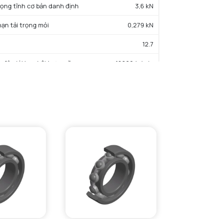
trọng tĩnh cơ bản danh định
3,6 kN
hạn tải trọng mỏi
0,279 kN
12.7
c độ giới hạn bôi trơn mỡ
19000 tr/min
iệt độ hoạt động tối thiểu
-40 °C
iệt độ hoạt động tối đa
150 °C
ường kính vai tối thiểu IR
19 mm
Đường kính vai tối đa OR
31 mm
Bán kính góc lượn tối đa trục & vỏ
0,6 mm