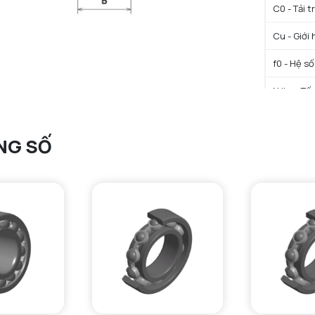
C0 - Tải 
Cu - Giới 
f0 - Hệ số
N lim - Tố
Tmin - Nh
NG SỐ
Tmax - Nh
GIỚI HẠN
da min - Đ
Da max - 
ra max - 