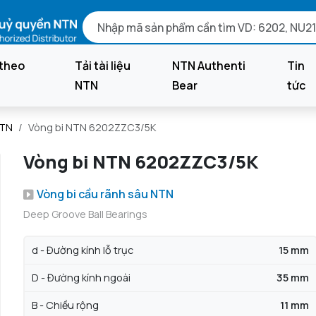
theo
Tải tài liệu
NTN Authenti
Tin
NTN
Bear
tức
NTN
Vòng bi NTN 6202ZZC3/5K
Vòng bi NTN 6202ZZC3/5K
Vòng bi cầu rãnh sâu NTN
Deep Groove Ball Bearings
d - Đường kính lỗ trục
15 mm
D - Đường kính ngoài
35 mm
B - Chiều rộng
11 mm