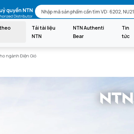
theo
Tải tài liệu
NTN Authenti
Tin
NTN
Bear
tức
ho ngành Điện Gió