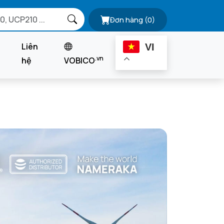
Đơn hàng
(0)
Liên
VI
.vn
hệ
VOBICO