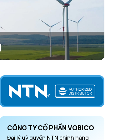
g
CÔNG TY CỔ PHẦN VOBICO
Đại lý uỷ quyền NTN chính hãng