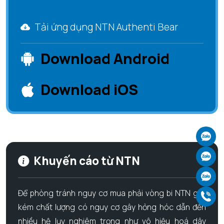
Tải ứng dụng NTN Authenti Bear
Download Android
Download iOS
Ch
Ch
Khuyến cáo từ NTN
Ch
Để phòng tránh nguy cơ mua phải vòng bi NTN giả,
Gọ
kém chất lượng có nguy cơ gây hỏng hóc dẫn đến
nhiều hệ lụy nghiêm trọng như vô hiệu hoá dây