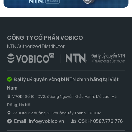
CÔNG TY CỔ PHẦN VOBICO
NTN Authorized Distributor
Đại lý uỷ quyền vòng bi NTN chính hãng tại Việt
Nam
VPGD: Số 10 - DV2, đường Nguyễn Khắc Hạnh, Mỗ Lao, Hà
Đông, Hà Nôi
VP.HCM: 82 đường S1, Phường Tây Thạnh, TP.HCM
Email:
info@vobico.vn
CSKH: 0587.776.776