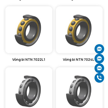
Ch
Ch
Vòng bi NTN 7022L1
Vòng bi NTN 7024L1
Ch
Gọ