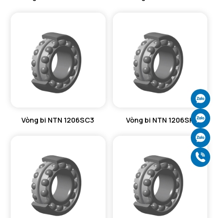
Ch
Ch
Vòng bi NTN 1206SC3
Vòng bi NTN 1206SK
Ch
Gọ