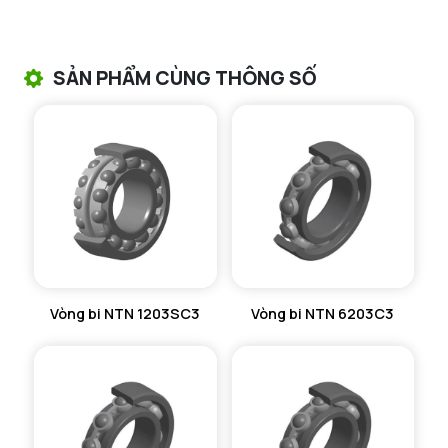
VÒNG BI TANG TRỐNG NTN
VÒNG BI TANG TRỐNG CHẶN TRỤC NTN
SẢN PHẨM CÙNG THÔNG SỐ
VÒNG BI ĐŨA TRỤ NTN
VÒNG BI KIM NTN
VÒNG BI CHẶN TRỤC NTN
VÒNG BI LĂN TRỤ ĐẨY NTN
GỐI ĐỠ NTN
Vòng bi NTN 1203SC3
Vòng bi NTN 6203C3
GỐI ĐỠ 2 NỬA NTN
PHỤ KIỆN NTN
MÁY GIA NHIỆT NTN