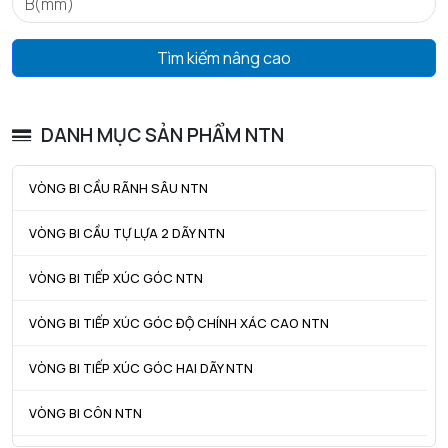
Tmax - Nhiệt độ hoạt động tối đa
120 °C
GIỚI HẠN
Tìm kiếm nâng cao
da min - Đường kính vai tối thiểu IR
21 mm
Da max - Đường kính vai tối đa OR
36 mm
DANH MỤC SẢN PHẨM NTN
ra max - Bán kính góc lượn tối đa trục & vỏ
0,6 mm
VÒNG BI CẦU RÃNH SÂU NTN
VÒNG BI CẦU TỰ LỰA 2 DÃY NTN
VÒNG BI TIẾP XÚC GÓC NTN
VÒNG BI TIẾP XÚC GÓC ĐỘ CHÍNH XÁC CAO NTN
VÒNG BI TIẾP XÚC GÓC HAI DÃY NTN
VÒNG BI CÔN NTN