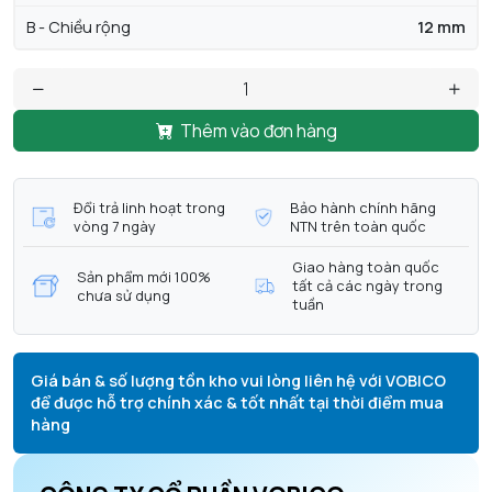
B - Chiều rộng
12 mm
Thêm vào đơn hàng
Đổi trả linh hoạt trong
Bảo hành chính hãng
vòng 7 ngày
NTN trên toàn quốc
Giao hàng toàn quốc
Sản phẩm mới 100%
tất cả các ngày trong
chưa sử dụng
tuần
Giá bán & số lượng tồn kho vui lòng liên hệ với VOBICO
để được hỗ trợ chính xác & tốt nhất tại thời điểm mua
hàng