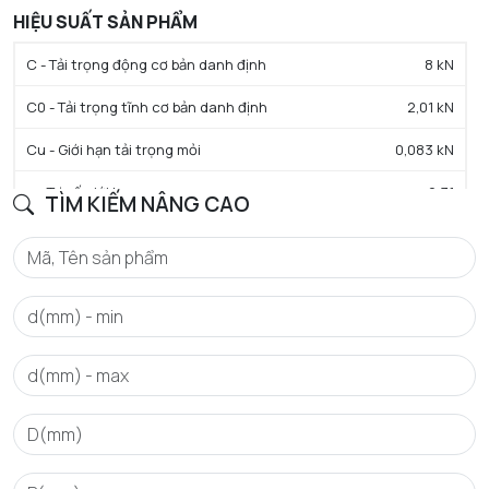
HIỆU SUẤT SẢN PHẨM
C - Tải trọng động cơ bản danh định
8 kN
C0 - Tải trọng tĩnh cơ bản danh định
2,01 kN
Cu - Giới hạn tải trọng mỏi
0,083 kN
e - Trị số giới hạn
0.31
TÌM KIẾM NÂNG CAO
Y0 - Hệ số tải trọng trục tĩnh
2.1
Y1 - Hệ số tải trọng trục thấp hơn
2
Y2 - Hệ số tải trọng trục trên
3.1
N lim - Tốc độ giới hạn bôi trơn dầu
20000 tr/min
N lim - Tốc độ giới hạn bôi trơn mỡ
16000 tr/min
Tmin - Nhiệt độ hoạt động tối thiểu
-20 °C