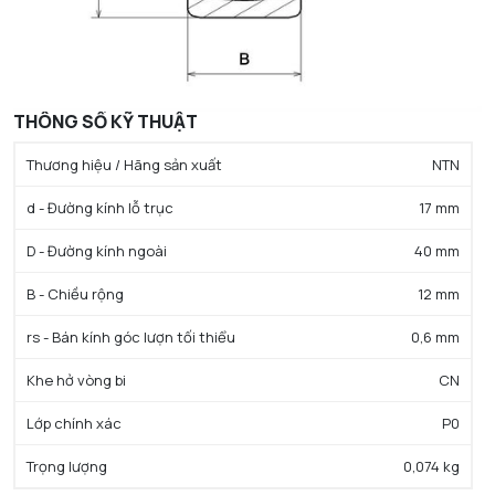
THÔNG SỐ KỸ THUẬT
Thương hiệu / Hãng sản xuất
NTN
d - Đường kính lỗ trục
17 mm
D - Đường kính ngoài
40 mm
B - Chiều rộng
12 mm
rs - Bán kính góc lượn tối thiểu
0,6 mm
Khe hở vòng bi
CN
Lớp chính xác
P0
Trọng lượng
0,074 kg