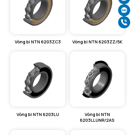
Ch
Gọ
Vòng bi NTN 6203ZC3
Vòng bi NTN 6203ZZ/5K
Vòng bi NTN 6203LU
Vòng bi NTN
6203LLUNR/2AS