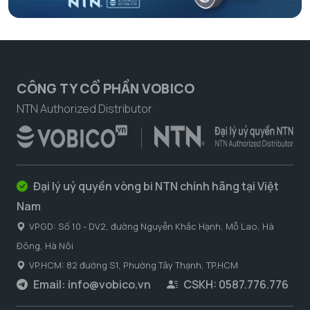
CÔNG TY CỔ PHẦN VOBICO
NTN Authorized Distributor
Đại lý uỷ quyền vòng bi NTN chính hãng tại Việt
Nam
VPGD: Số 10 - DV2, đường Nguyễn Khắc Hạnh, Mỗ Lao, Hà
Đông, Hà Nôi
VP.HCM: 82 đường S1, Phường Tây Thạnh, TP.HCM
Email:
info@vobico.vn
CSKH: 0587.776.776