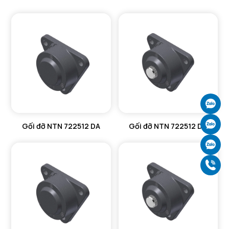
Ch
Ch
Gối đỡ NTN 722512 DA
Gối đỡ NTN 722512 DB
Ch
Gọ