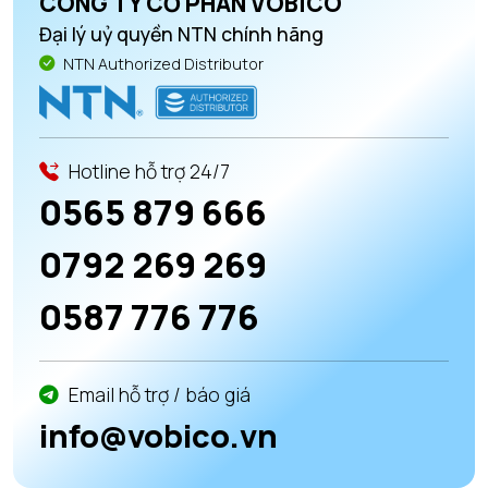
CÔNG TY CỔ PHẦN VOBICO
Đại lý uỷ quyền NTN chính hãng
NTN Authorized Distributor
Hotline hỗ trợ 24/7
0565 879 666
0792 269 269
0587 776 776
Email hỗ trợ / báo giá
info@vobico.vn