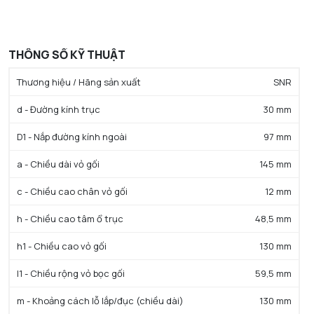
THÔNG SỐ KỸ THUẬT
Thương hiệu / Hãng sản xuất
SNR
d - Đường kính trục
30 mm
D1 - Nắp đường kính ngoài
97 mm
a - Chiều dài vỏ gối
145 mm
c - Chiều cao chân vỏ gối
12 mm
h - Chiều cao tâm ổ trục
48,5 mm
h1 - Chiều cao vỏ gối
130 mm
l1 - Chiều rộng vỏ bọc gối
59,5 mm
m - Khoảng cách lỗ lắp/đục (chiều dài)
130 mm