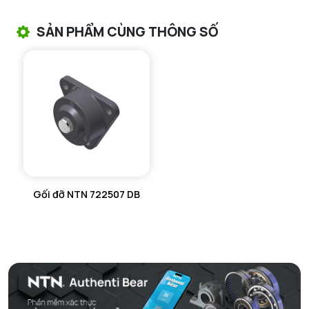
Ống lót
H307
VÒNG BI TANG TRỐNG CHẶN TRỤC NTN
SẢN PHẨM CÙNG THÔNG SỐ
Vòng cố định (x1)
FE72x65x2
VÒNG BI ĐŨA TRỤ NTN
VÒNG BI KIM NTN
VÒNG BI CHẶN TRỤC NTN
VÒNG BI LĂN TRỤ ĐẨY NTN
GỐI ĐỠ NTN
Gối đỡ NTN 722507 DB
GỐI ĐỠ 2 NỬA NTN
PHỤ KIỆN NTN
MÁY GIA NHIỆT NTN