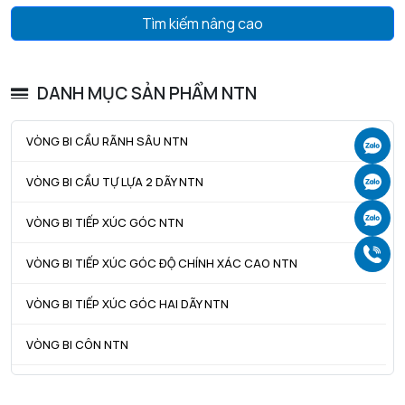
Dải nỉ
FS 6 x 5 x 132
Tìm kiếm nâng cao
CÁC THÀNH PHẦN LIÊN QUAN - TÙY CHỌN 1
DANH MỤC SẢN PHẨM NTN
Vòng bi
1207 K C3
Ống lót
H207
VÒNG BI CẦU RÃNH SÂU NTN
Ch
Vòng cố định (x1)
FR72x8x3
Ch
VÒNG BI CẦU TỰ LỰA 2 DÃY NTN
CÁC THÀNH PHẦN LIÊN QUAN - TÙY CHỌN 2
Ch
VÒNG BI TIẾP XÚC GÓC NTN
Vòng bi
2207 K C3
Gọ
VÒNG BI TIẾP XÚC GÓC ĐỘ CHÍNH XÁC CAO NTN
Ống lót
H307
VÒNG BI TIẾP XÚC GÓC HAI DÃY NTN
Vòng cố định (x1)
FE72x65x2
VÒNG BI CÔN NTN
CÁC THÀNH PHẦN LIÊN QUAN - TÙY CHỌN 3
Vòng bi
VÒNG BI TANG TRỐNG NTN
22207 K