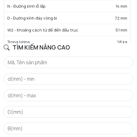
N - Đường kính lỗ lắp
14 mm
D - Đường kính đáy vòng bi
72 mm
W2 - Khoảng cách từ đế đến đầu trục
51 mm
Trọng lượng
1,8 kg
TÌM KIẾM NÂNG CAO
Vật liệu gối
grey cast
BU LÔNG
G - Bu lông cố định
M12
Bu lông cố định mô-men xoắn được khuyến nghị
65 N-m
Bu lông nắp
M5x16
Bu lông nắp mô-men xoắn được khuyến nghị
4 N-m
CÁC THÀNH PHẦN LIÊN QUAN - TỔNG QUÁT