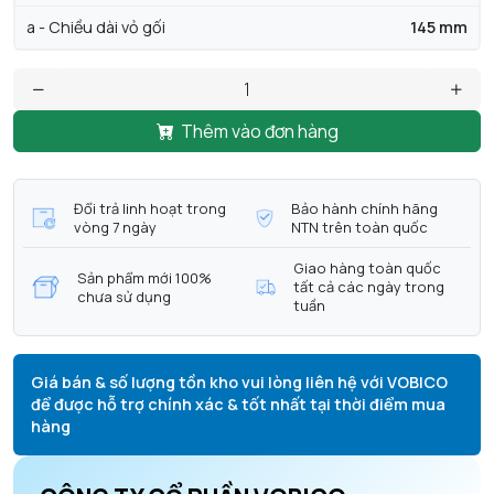
a - Chiều dài vỏ gối
145 mm
Thêm vào đơn hàng
Đổi trả linh hoạt trong
Bảo hành chính hãng
vòng 7 ngày
NTN trên toàn quốc
Giao hàng toàn quốc
Sản phẩm mới 100%
tất cả các ngày trong
chưa sử dụng
tuần
Giá bán & số lượng tồn kho vui lòng liên hệ với VOBICO
để được hỗ trợ chính xác & tốt nhất tại thời điểm mua
hàng