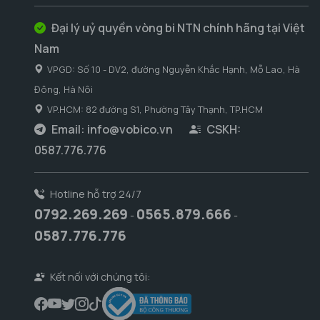
Đại lý uỷ quyền vòng bi NTN chính hãng tại Việt
Nam
VPGD: Số 10 - DV2, đường Nguyễn Khắc Hạnh, Mỗ Lao, Hà
Đông, Hà Nôi
VP.HCM: 82 đường S1, Phường Tây Thạnh, TP.HCM
Email:
info@vobico.vn
CSKH:
0587.776.776
Hotline hỗ trợ 24/7
0792.269.269
0565.879.666
-
-
0587.776.776
Kết nối với chúng tôi: