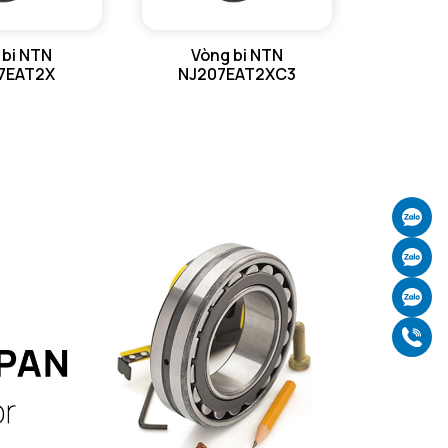
 bi NTN
Vòng bi NTN
7EAT2X
NJ207EAT2XC3
Ch
Ch
Ch
Gọ