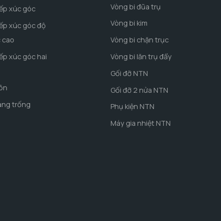
Vòng bi đũa trụ
iếp xúc góc
Vòng bi kim
iếp xúc góc độ
c cao
Vòng bi chặn trục
iếp xúc góc hai
Vòng bi lăn trụ đẩy
Gối đỡ NTN
côn
Gối đỡ 2 nửa NTN
ang trống
Phụ kiện NTN
Máy gia nhiệt NTN