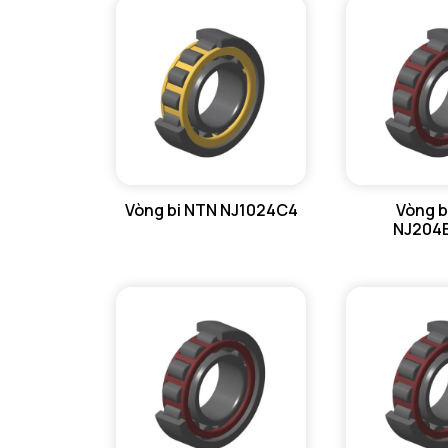
Vòng bi NTN NJ1024C4
Vòng b
NJ204