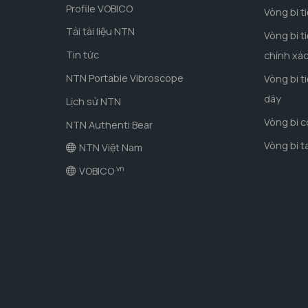
Profile VOBICO
Vòng bi t
Tải tài liệu NTN
Vòng bi t
Tin tức
chính xá
NTN Portable Vibroscope
Vòng bi t
dãy
Lịch sử NTN
Vòng bi 
NTN Authenti Bear
Vòng bi t
NTN Việt Nam
.vn
VOBICO