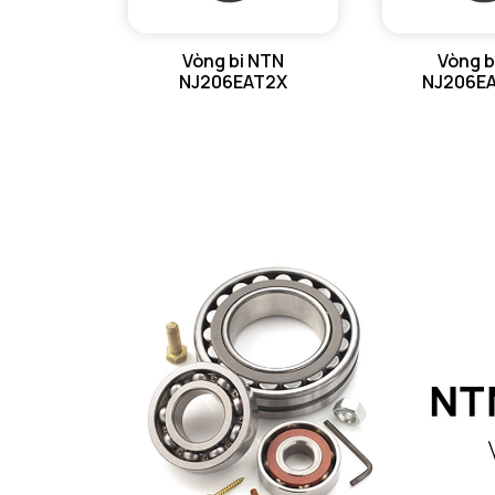
Vòng bi NTN
Vòng b
NJ206EAT2X
NJ206E