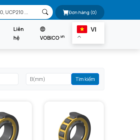
Đơn hàng
(0)
Liên
VI
.vn
hệ
VOBICO
Tìm kiếm