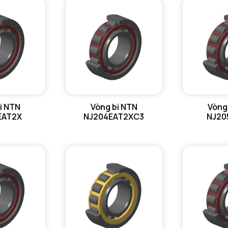
i NTN
Vòng bi NTN
Vòng
EAT2X
NJ204EAT2XC3
NJ20