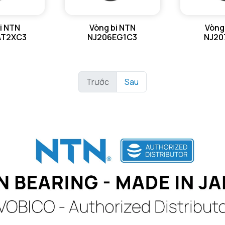
i NTN
Vòng bi NTN
Vòng
AT2XC3
NJ206EG1C3
NJ20
Trước
Sau