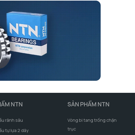
HẨM NTN
SẢN PHẨM NTN
ầu rãnh sâu
Vòng bi tang trống chặn
trục
ầu tự lựa 2 dãy