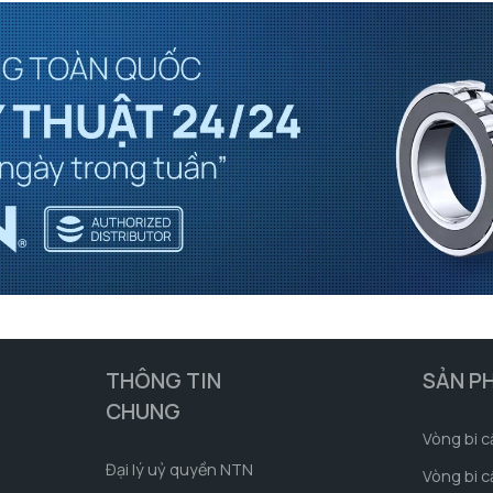
THÔNG TIN
SẢN P
CHUNG
Vòng bi c
Đại lý uỷ quyền NTN
Vòng bi c