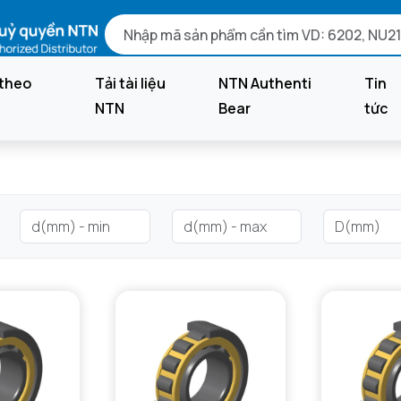
theo
Tải tài liệu
NTN Authenti
Tin
NTN
Bear
tức