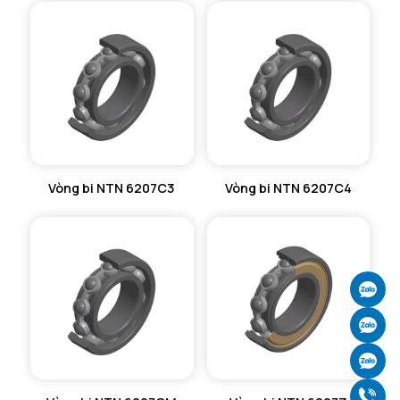
Vòng bi NTN 6207C3
Vòng bi NTN 6207C4
Ch
Ch
Ch
Gọ