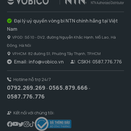
Đại lý uỷ quyền vòng bi NTN chính hãng tại Việt
Nam
VPGD: Số 10 - DV2, đường Nguyễn Khắc Hạnh, Mỗ Lao, Hà
Đông, Hà Nôi
VP.HCM: 82 đường S1, Phường Tây Thạnh, TP.HCM
Email:
info@vobico.vn
CSKH: 0587.776.776
Hotline hỗ trợ 24/7
0792.269.269
0565.879.666
-
-
0587.776.776
Kết nối với chúng tôi: