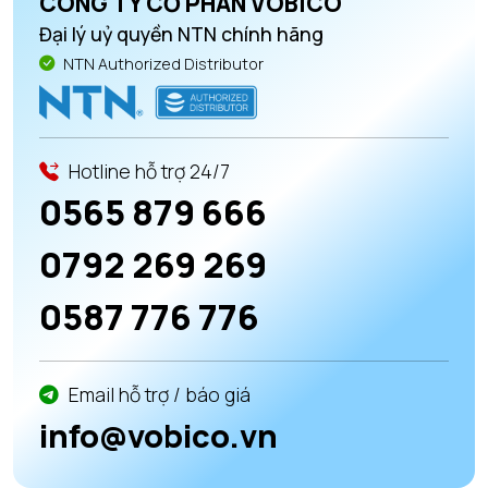
CÔNG TY CỔ PHẦN VOBICO
Đại lý uỷ quyền NTN chính hãng
NTN Authorized Distributor
Hotline hỗ trợ 24/7
0565 879 666
0792 269 269
0587 776 776
Email hỗ trợ / báo giá
info@vobico.vn