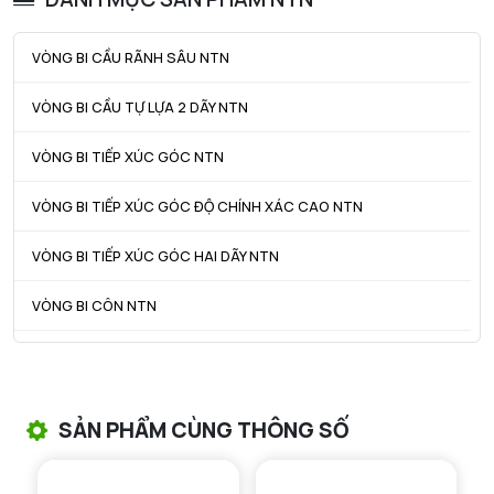
Da max - Đường kính vai tối đa OR
65,5 mm
VÒNG BI CẦU RÃNH SÂU NTN
ra max - Bán kính góc lượn tối đa
1 mm
VÒNG BI CẦU TỰ LỰA 2 DÃY NTN
r1a - Bán kính góc lượn tối đa
0,6 mm
VÒNG BI TIẾP XÚC GÓC NTN
VÒNG BI TIẾP XÚC GÓC ĐỘ CHÍNH XÁC CAO NTN
VÒNG BI TIẾP XÚC GÓC HAI DÃY NTN
VÒNG BI CÔN NTN
VÒNG BI TANG TRỐNG NTN
VÒNG BI TANG TRỐNG CHẶN TRỤC NTN
SẢN PHẨM CÙNG THÔNG SỐ
VÒNG BI ĐŨA TRỤ NTN