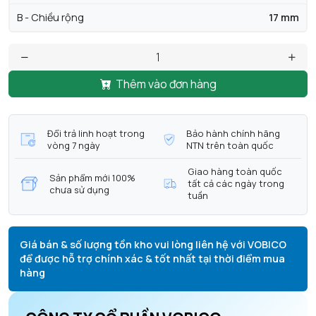
B - Chiều rộng
17 mm
Thêm vào đơn hàng
Đổi trả linh hoạt trong
Bảo hành chính hãng
vòng 7 ngày
NTN trên toàn quốc
Giao hàng toàn quốc
Sản phẩm mới 100%
tất cả các ngày trong
chưa sử dụng
tuần
Giá bán & số lượng tồn kho vui lòng liên hệ với VOBICO
để được hỗ trợ chính xác & tốt nhất tại thời điểm mua
hàng