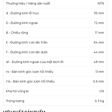
Thương hiệu / Hãng sản xuất
NTN
d - Đường kính lỗ trục
35 mm
D - Đường kính ngoài
72 mm
B - Chiều rộng
17 mm
E - Đường kính con lăn trên
64 mm
F - Đường kính con lăn dưới
44 mm
d1 - Đường kính ngoài của mặt bích IR
48 mm
rs - Bán kính góc lượn tối thiểu
1,1 mm
r1s - Bán kính góc lượn tối thiểu
0,6 mm
Khe hở vòng bi
CN
Trọng lượng
0,3 kg