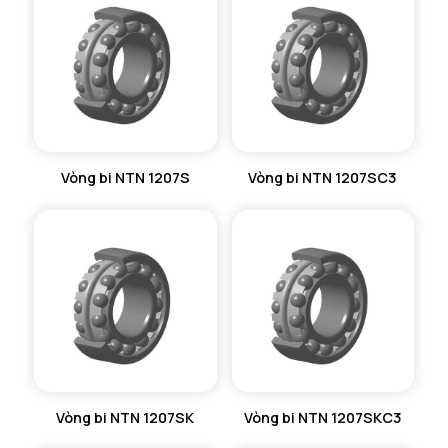
VÒNG BI KIM NTN
VÒNG BI CHẶN TRỤC NTN
VÒNG BI LĂN TRỤ ĐẨY NTN
GỐI ĐỠ NTN
Vòng bi NTN 1207S
Vòng bi NTN 1207SC3
GỐI ĐỠ 2 NỬA NTN
PHỤ KIỆN NTN
MÁY GIA NHIỆT NTN
Vòng bi NTN 1207SK
Vòng bi NTN 1207SKC3