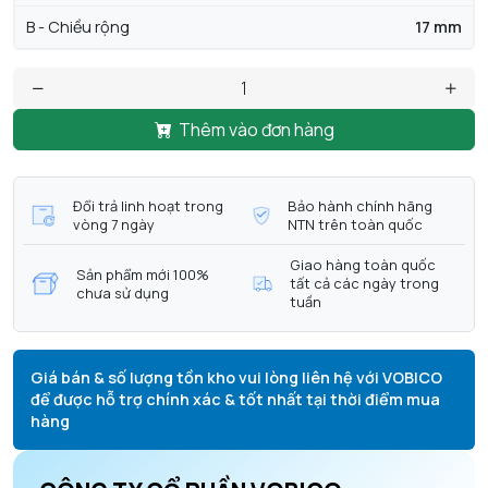
B - Chiều rộng
17 mm
Thêm vào đơn hàng
Đổi trả linh hoạt trong
Bảo hành chính hãng
vòng 7 ngày
NTN trên toàn quốc
Giao hàng toàn quốc
Sản phẩm mới 100%
tất cả các ngày trong
chưa sử dụng
tuần
Giá bán & số lượng tồn kho vui lòng liên hệ với VOBICO
để được hỗ trợ chính xác & tốt nhất tại thời điểm mua
hàng