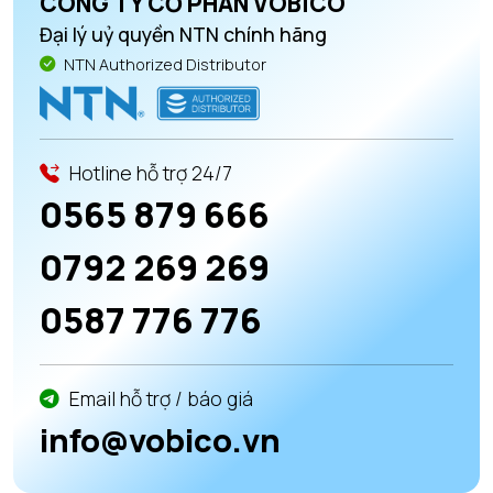
CÔNG TY CỔ PHẦN VOBICO
Đại lý uỷ quyền NTN chính hãng
NTN Authorized Distributor
Hotline hỗ trợ 24/7
0565 879 666
0792 269 269
0587 776 776
Email hỗ trợ / báo giá
info@vobico.vn