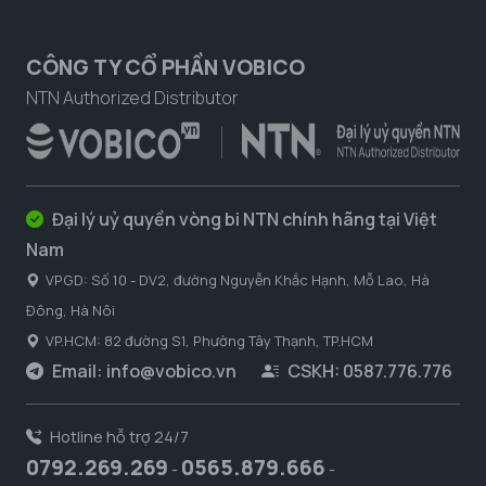
CÔNG TY CỔ PHẦN VOBICO
NTN Authorized Distributor
Đại lý uỷ quyền vòng bi NTN chính hãng tại Việt
Nam
VPGD: Số 10 - DV2, đường Nguyễn Khắc Hạnh, Mỗ Lao, Hà
Đông, Hà Nôi
VP.HCM: 82 đường S1, Phường Tây Thạnh, TP.HCM
Email:
info@vobico.vn
CSKH: 0587.776.776
Hotline hỗ trợ 24/7
0792.269.269
0565.879.666
-
-