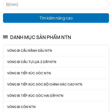
D4 max - Đường kính ngoài tối đa của vòng chặn lắp ráp
78,6
mm
Tìm kiếm nâng cao
f - Độ dày vòng chặn
1,7
mm
DANH MỤC SẢN PHẨM NTN
Tham khảo vòng khóa
R72
Khe hở vòng bi
CN
VÒNG BI CẦU RÃNH SÂU NTN
Trọng lượng
0,288
VÒNG BI CẦU TỰ LỰA 2 DÃY NTN
kg
VÒNG BI TIẾP XÚC GÓC NTN
HIỆU SUẤT SẢN PHẨM
VÒNG BI TIẾP XÚC GÓC ĐỘ CHÍNH XÁC CAO NTN
C - Tải trọng động cơ bản danh định
28,4 kN
C0 - Tải trọng tĩnh cơ bản danh định
15,3 kN
VÒNG BI TIẾP XÚC GÓC HAI DÃY NTN
Cu - Giới hạn tải trọng mỏi
1,09 kN
VÒNG BI CÔN NTN