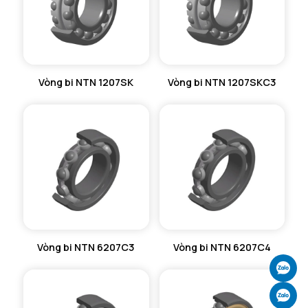
Db min - Đường kính vị trí vòng dừng tối thiểu
80 mm
Vòng bi NTN 1207SK
Vòng bi NTN 1207SKC3
Vòng bi NTN 6207C3
Vòng bi NTN 6207C4
Ch
Ch