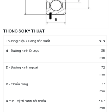
THÔNG SỐ KỸ THUẬT
Thương hiệu / Hãng sản xuất
NTN
d - Đường kính lỗ trục
35
mm
D - Đường kính ngoài
72
mm
B - Chiều rộng
17
mm
a min - Vị trí rãnh tối thiểu
3,07
mm