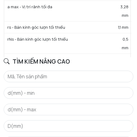
a max - Vị trí rãnh tối đa
3,28
mm
rs - Bán kính góc lượn tối thiểu
1,1 mm
rNs - Bán kính góc lượn tối thiểu
0,5
mm
D3 - Đường kính rãnh đáy tối đa
68,81
TÌM KIẾM NÂNG CAO
mm
b min - Chiều rộng rãnh tối thiểu
1,9
mm
b max - Chiều rộng rãnh tối đa
2,2
mm
a - Khoảng cách tới lỗ phun dầu
0,6
mm