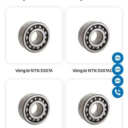
Ch
Ch
Vòng bi NTN 3207A
Vòng bi NTN 3207AC3
Ch
Gọ