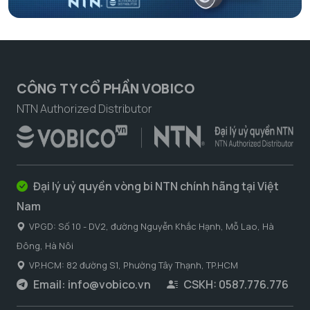
CÔNG TY CỔ PHẦN VOBICO
NTN Authorized Distributor
Đại lý uỷ quyền vòng bi NTN chính hãng tại Việt
Nam
VPGD: Số 10 - DV2, đường Nguyễn Khắc Hạnh, Mỗ Lao, Hà
Đông, Hà Nôi
VP.HCM: 82 đường S1, Phường Tây Thạnh, TP.HCM
Email:
info@vobico.vn
CSKH: 0587.776.776