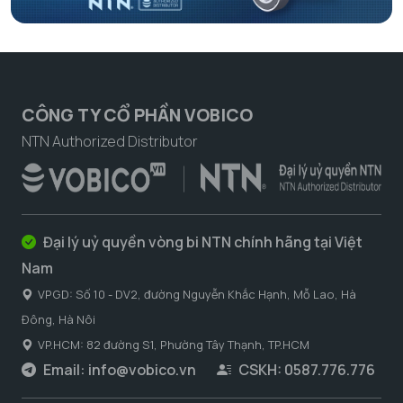
CÔNG TY CỔ PHẦN VOBICO
NTN Authorized Distributor
Đại lý uỷ quyền vòng bi NTN chính hãng tại Việt
Nam
VPGD: Số 10 - DV2, đường Nguyễn Khắc Hạnh, Mỗ Lao, Hà
Đông, Hà Nôi
VP.HCM: 82 đường S1, Phường Tây Thạnh, TP.HCM
Email:
info@vobico.vn
CSKH: 0587.776.776