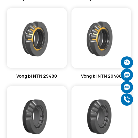
Ch
Ch
Vòng bi NTN 29480
Vòng bi NTN 29488
Ch
Gọ