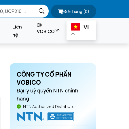
Đơn hàng
(0)
Liên
VI
.vn
VOBICO
hệ
CÔNG TY CỔ PHẦN
VOBICO
Đại lý uỷ quyền NTN chính
hãng
NTN Authorized Distributor