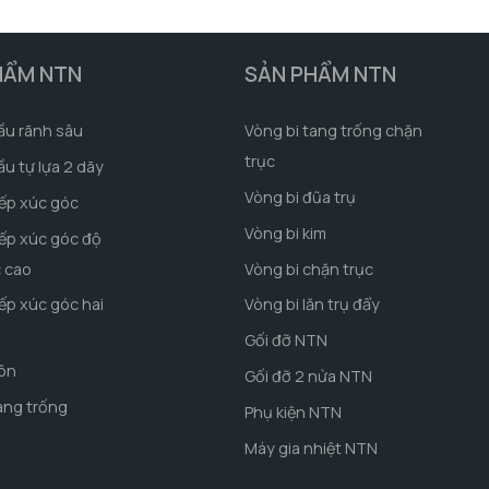
HẨM NTN
SẢN PHẨM NTN
ầu rãnh sâu
Vòng bi tang trống chặn
trục
ầu tự lựa 2 dãy
Vòng bi đũa trụ
iếp xúc góc
Vòng bi kim
iếp xúc góc độ
c cao
Vòng bi chặn trục
iếp xúc góc hai
Vòng bi lăn trụ đẩy
Gối đỡ NTN
côn
Gối đỡ 2 nửa NTN
ang trống
Phụ kiện NTN
Máy gia nhiệt NTN