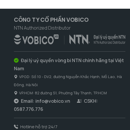
CÔNG TY CỔ PHẦN VOBICO
NTN Authorized Distributor
Đại lý uỷ quyền vòng bi NTN chính hãng tại Việt
Nam
VPGD: Số 10 - DV2, đường Nguyễn Khắc Hạnh, Mỗ Lao, Hà
Đông, Hà Nôi
VP.HCM: 82 đường S1, Phường Tây Thạnh, TP.HCM
Email:
info@vobico.vn
CSKH:
0587.776.776
Hotline hỗ trợ 24/7