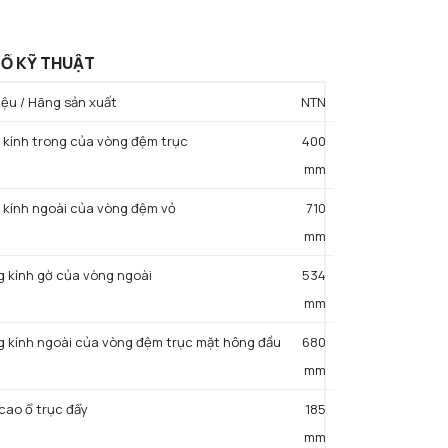
Ố KỸ THUẬT
ệu / Hãng sản xuất
NTN
 kính trong của vòng đệm trục
400
mm
 kính ngoài của vòng đệm vỏ
710
mm
g kính gờ của vòng ngoài
534
mm
g kính ngoài của vòng đệm trục mặt hông đầu
680
mm
 cao ổ trục đẩy
185
mm