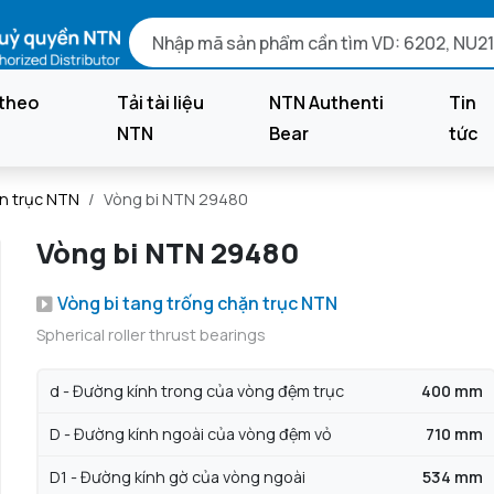
theo
Tải tài liệu
NTN Authenti
Tin
NTN
Bear
tức
ặn trục NTN
Vòng bi NTN 29480
Vòng bi NTN 29480
Vòng bi tang trống chặn trục NTN
Spherical roller thrust bearings
d - Đường kính trong của vòng đệm trục
400 mm
D - Đường kính ngoài của vòng đệm vỏ
710 mm
D1 - Đường kính gờ của vòng ngoài
534 mm