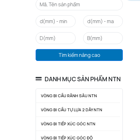
Tìm kiếm nâng cao
DANH MỤC SẢN PHẨM NTN
VÒNG BI CẦU RÃNH SÂU NTN
VÒNG BI CẦU TỰ LỰA 2 DÃY NTN
VÒNG BI TIẾP XÚC GÓC NTN
VÒNG BI TIẾP XÚC GÓC ĐỘ