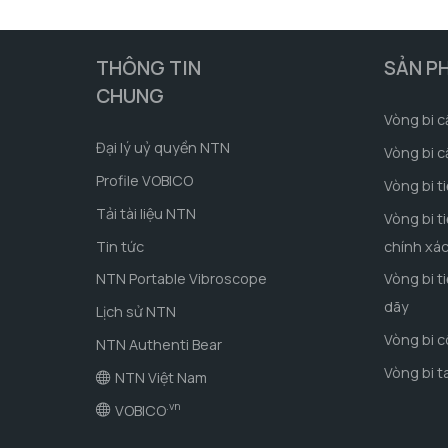
THÔNG TIN
SẢN P
CHUNG
Vòng bi c
Đại lý uỷ quyền NTN
Vòng bi c
Profile VOBICO
Vòng bi t
Tải tài liệu NTN
Vòng bi t
Tin tức
chính xá
NTN Portable Vibroscope
Vòng bi t
dãy
Lịch sử NTN
Vòng bi 
NTN Authenti Bear
Vòng bi t
NTN Việt Nam
.vn
VOBICO