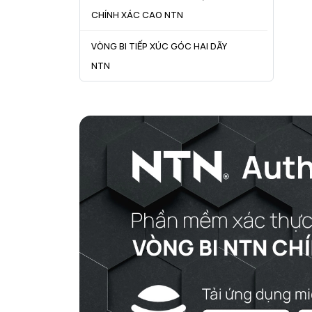
CHÍNH XÁC CAO NTN
VÒNG BI TIẾP XÚC GÓC HAI DÃY
NTN
VÒNG BI CÔN NTN
VÒNG BI TANG TRỐNG NTN
VÒNG BI TANG TRỐNG CHẶN
TRỤC NTN
VÒNG BI ĐŨA TRỤ NTN
VÒNG BI KIM NTN
VÒNG BI CHẶN TRỤC NTN
VÒNG BI LĂN TRỤ ĐẨY NTN