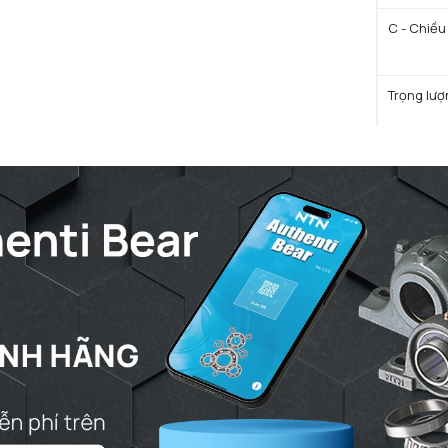
C - Chiều
Trọng lượ
HIỆU SU
Ca - Tải 
C0a - Tải
Cua - Tải 
N lim - Tố
Tmin - Nh
Tmax - Nh