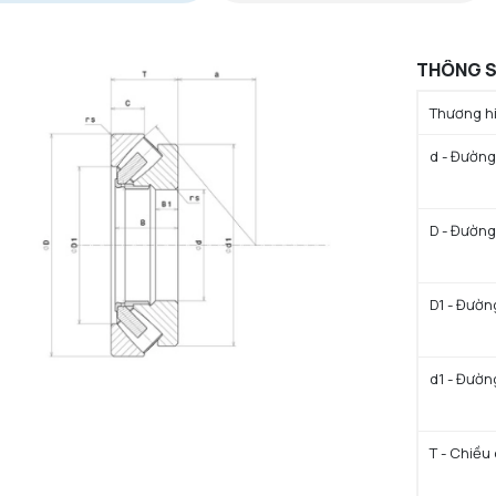
THÔNG S
Thương hi
d - Đường
D - Đường
D1 - Đườn
d1 - Đườn
T - Chiều