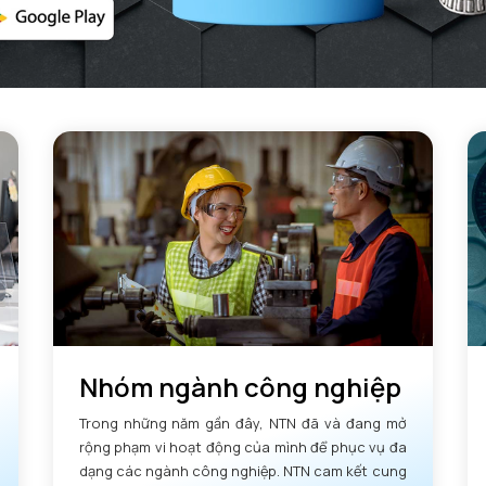
GIỚI HẠN
ras max -
rs - Bán k
Da max - 
da min - Đ
Nhóm ngành công nghiệp
Trong những năm gần đây, NTN đã và đang mở
rộng phạm vi hoạt động của mình để phục vụ đa
dạng các ngành công nghiệp. NTN cam kết cung