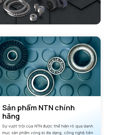
 Bán kính góc lượn tối đa
6 mm
ính góc lượn tối thiểu
7,5 mm
Đường kính vai tối đa OR
610 mm
ường kính vai tối thiểu IR
540 mm
Sản phẩm NTN chính
hãng
Sự vượt trội của NTN được thể hiện rõ qua danh
mục sản phẩm vòng bi đa dạng, công nghệ tiên