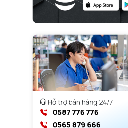
GỐI ĐỠ NTN
GỐI ĐỠ 2 NỬA NTN
PHỤ KIỆN NTN
MÁY GIA NHIỆT NTN
Hỗ trợ bán hàng 24/7
0587 776 776
0565 879 666