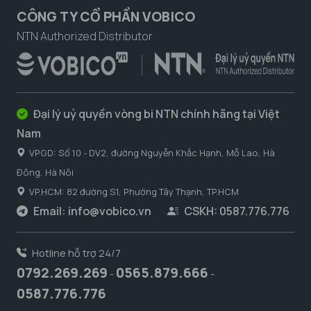
CÔNG TY CỔ PHẦN VOBICO
NTN Authorized Distributor
Đại lý uỷ quyền vòng bi NTN chính hãng tại Việt
Nam
VPGD: Số 10 - DV2, đường Nguyễn Khắc Hạnh, Mỗ Lao, Hà
Đông, Hà Nôi
VP.HCM: 82 đường S1, Phường Tây Thạnh, TP.HCM
Email:
info@vobico.vn
CSKH: 0587.776.776
Hotline hỗ trợ 24/7
0792.269.269
0565.879.666
-
-
0587.776.776