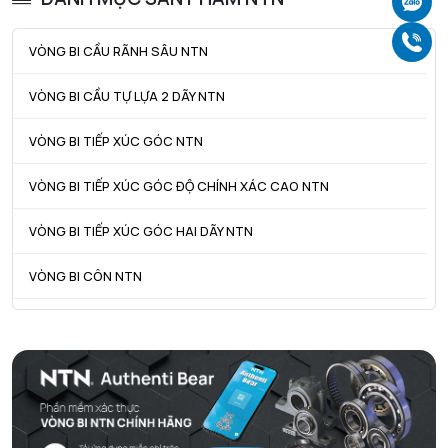
Ch
Da max - Đường kính vai tối đa OR
135 mm
Gọ
VÒNG BI CẦU RÃNH SÂU NTN
da min - Đường kính vai tối thiểu IR
115 mm
VÒNG BI CẦU TỰ LỰA 2 DÃY NTN
VÒNG BI TIẾP XÚC GÓC NTN
VÒNG BI TIẾP XÚC GÓC ĐỘ CHÍNH XÁC CAO NTN
VÒNG BI TIẾP XÚC GÓC HAI DÃY NTN
VÒNG BI CÔN NTN
VÒNG BI TANG TRỐNG NTN
VÒNG BI TANG TRỐNG CHẶN TRỤC NTN
VÒNG BI ĐŨA TRỤ NTN