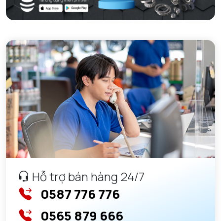
VÒNG BI KIM NTN
VÒNG BI CHẶN TRỤC NTN
VÒNG BI LĂN TRỤ ĐẨY NTN
GỐI ĐỠ NTN
GỐI ĐỠ 2 NỬA NTN
PHỤ KIỆN NTN
MÁY GIA NHIỆT NTN
Hỗ trợ bán hàng 24/7
0587 776 776
0565 879 666