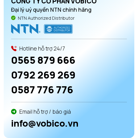
CÔNG TY CỔ PHẦN VOBICO
Đại lý uỷ quyền NTN chính hãng
NTN Authorized Distributor
Hotline hỗ trợ 24/7
0565 879 666
0792 269 269
0587 776 776
Email hỗ trợ / báo giá
info@vobico.vn