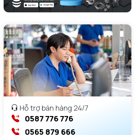
VÒNG BI KIM NTN
VÒNG BI CHẶN TRỤC NTN
VÒNG BI LĂN TRỤ ĐẨY NTN
GỐI ĐỠ NTN
GỐI ĐỠ 2 NỬA NTN
PHỤ KIỆN NTN
MÁY GIA NHIỆT NTN
Hỗ trợ bán hàng 24/7
0587 776 776
0565 879 666