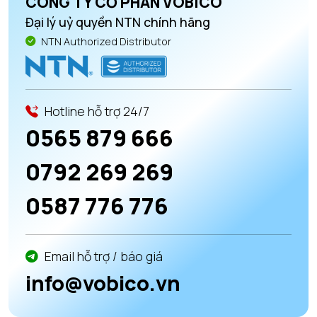
CÔNG TY CỔ PHẦN VOBICO
Đại lý uỷ quyền NTN chính hãng
NTN Authorized Distributor
Hotline hỗ trợ 24/7
0565 879 666
0792 269 269
0587 776 776
Email hỗ trợ / báo giá
info@vobico.vn