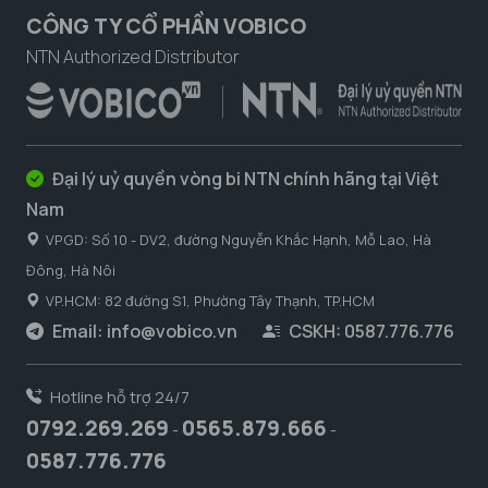
CÔNG TY CỔ PHẦN VOBICO
NTN Authorized Distributor
Đại lý uỷ quyền vòng bi NTN chính hãng tại Việt
Nam
VPGD: Số 10 - DV2, đường Nguyễn Khắc Hạnh, Mỗ Lao, Hà
Đông, Hà Nôi
VP.HCM: 82 đường S1, Phường Tây Thạnh, TP.HCM
Email:
info@vobico.vn
CSKH: 0587.776.776
Hotline hỗ trợ 24/7
0792.269.269
0565.879.666
-
-
0587.776.776