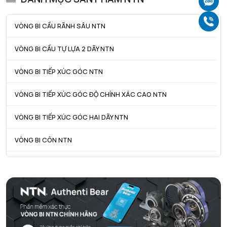
Ch
Da max - Đường kính vai tối đa OR
550 mm
Gọ
VÒNG BI CẦU RÃNH SÂU NTN
da min - Đường kính vai tối thiểu IR
485 mm
VÒNG BI CẦU TỰ LỰA 2 DÃY NTN
VÒNG BI TIẾP XÚC GÓC NTN
VÒNG BI TIẾP XÚC GÓC ĐỘ CHÍNH XÁC CAO NTN
VÒNG BI TIẾP XÚC GÓC HAI DÃY NTN
VÒNG BI CÔN NTN
VÒNG BI TANG TRỐNG NTN
VÒNG BI TANG TRỐNG CHẶN TRỤC NTN
VÒNG BI ĐŨA TRỤ NTN