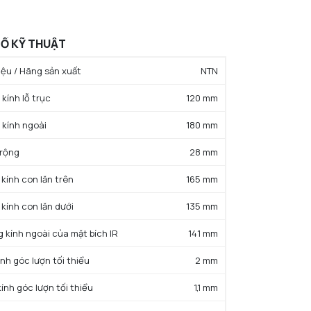
Ố KỸ THUẬT
ệu / Hãng sản xuất
NTN
kính lỗ trục
120 mm
 kính ngoài
180 mm
 rộng
28 mm
 kính con lăn trên
165 mm
 kính con lăn dưới
135 mm
g kính ngoài của mặt bích IR
141 mm
ính góc lượn tối thiểu
2 mm
kính góc lượn tối thiểu
1,1 mm