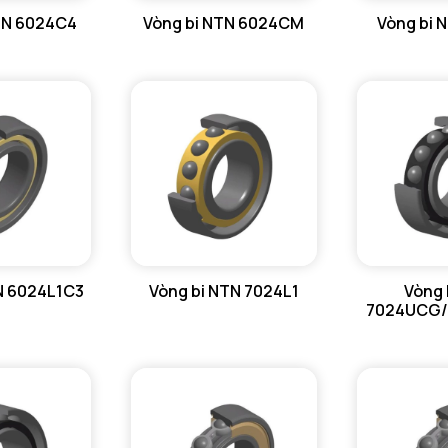
TN 6024C4
Vòng bi NTN 6024CM
Vòng bi 
da max - 
dc min - 
Da max - 
ra max - 
N 6024L1C3
Vòng bi NTN 7024L1
Vòng 
7024UCG