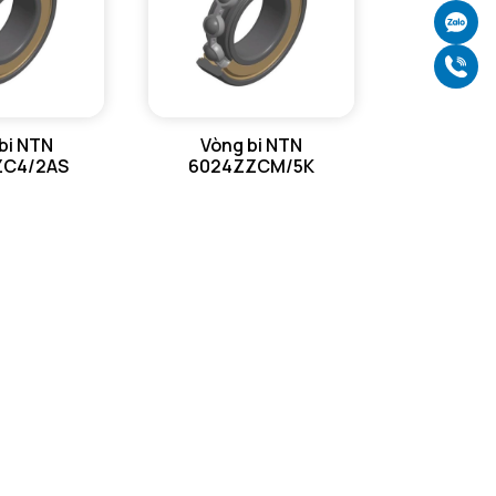
Ch
Gọ
bi NTN
Vòng bi NTN
ZC4/2AS
6024ZZCM/5K