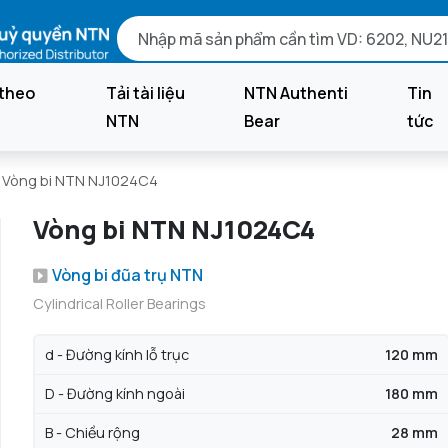
theo
Tải tài liệu
NTN Authenti
Tin
NTN
Bear
tức
Vòng bi NTN NJ1024C4
Vòng bi NTN NJ1024C4
Vòng bi đũa trụ NTN
Cylindrical Roller Bearings
d - Đường kính lỗ trục
120 mm
D - Đường kính ngoài
180 mm
B - Chiều rộng
28 mm