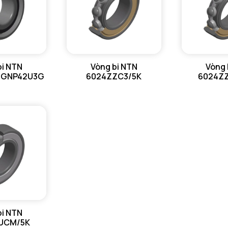
bi NTN
Vòng bi NTN
Vòng 
/GNP42U3G
6024ZZC3/5K
6024Z
bi NTN
UCM/5K