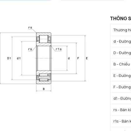
THÔNG S
Thương hi
d - Đường 
D - Đường
B - Chiều
E - Đường
F - Đường
d1 - Đườn
rs - Bán k
r1s - Bán 