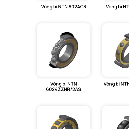
Vòng bi NTN 6024C3
Vòng bi N
GỐI ĐỠ NTN
GỐI ĐỠ 2 NỬA NTN
PHỤ KIỆN NTN
MÁY GIA NHIỆT NTN
Vòng bi NTN
Vòng bi NT
6024ZZNR/2AS