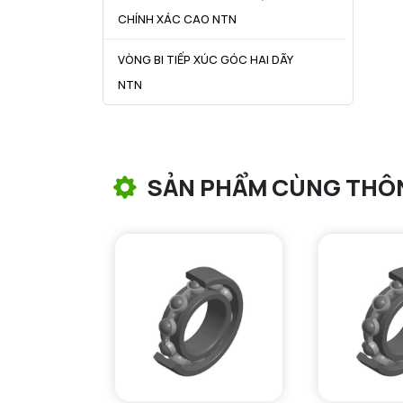
CHÍNH XÁC CAO NTN
VÒNG BI TIẾP XÚC GÓC HAI DÃY
NTN
VÒNG BI CÔN NTN
VÒNG BI TANG TRỐNG NTN
SẢN PHẨM CÙNG THÔ
VÒNG BI TANG TRỐNG CHẶN
TRỤC NTN
VÒNG BI ĐŨA TRỤ NTN
VÒNG BI KIM NTN
VÒNG BI CHẶN TRỤC NTN
VÒNG BI LĂN TRỤ ĐẨY NTN