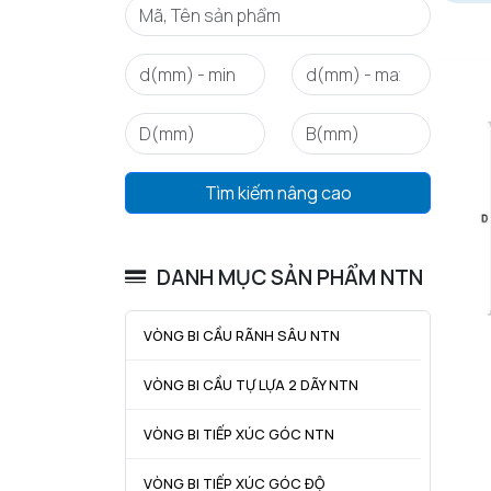
Tìm kiếm nâng cao
DANH MỤC SẢN PHẨM NTN
VÒNG BI CẦU RÃNH SÂU NTN
VÒNG BI CẦU TỰ LỰA 2 DÃY NTN
VÒNG BI TIẾP XÚC GÓC NTN
VÒNG BI TIẾP XÚC GÓC ĐỘ