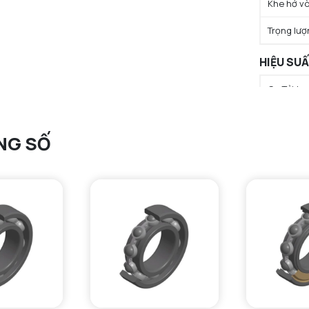
Khe hở vò
Trọng lượ
HIỆU SU
C - Tải t
C0 - Tải 
NG SỐ
Cu - Giới 
N lim - Tố
N lim - Tố
Tmin - Nh
Tmax - Nh
GIỚI HẠN
da min - Đ