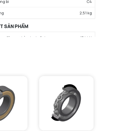
ng bi
C4
ng
2,51 kg
ẤT SẢN PHẨM
rọng động cơ bản danh định
154 kN
trọng tĩnh cơ bản danh định
191 kN
hạn tải trọng mỏi
20,6 kN
c độ giới hạn bôi trơn dầu
4400 tr/min
c độ giới hạn bôi trơn mỡ
3800 tr/min
iệt độ hoạt động tối thiểu
-40 °C
iệt độ hoạt động tối đa
120 °C
ường kính vai tối thiểu IR
129 mm