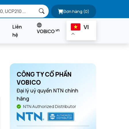
Đơn hàng
(0)
Liên
VI
.vn
VOBICO
hệ
CÔNG TY CỔ PHẦN
VOBICO
Đại lý uỷ quyền NTN chính
hãng
NTN Authorized Distributor