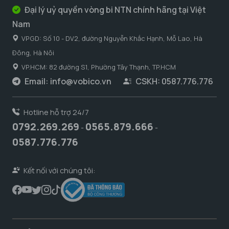
Đại lý uỷ quyền vòng bi NTN chính hãng tại Việt
Nam
VPGD: Số 10 - DV2, đường Nguyễn Khắc Hạnh, Mỗ Lao, Hà
Đông, Hà Nôi
VP.HCM: 82 đường S1, Phường Tây Thạnh, TP.HCM
Email:
info@vobico.vn
CSKH: 0587.776.776
Hotline hỗ trợ 24/7
0792.269.269
0565.879.666
-
-
0587.776.776
Kết nối với chúng tôi: