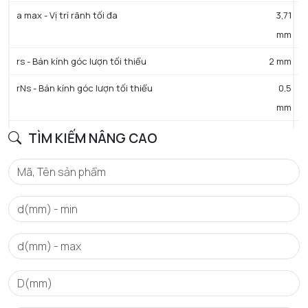
a max - Vị trí rãnh tối đa
3,71
mm
rs - Bán kính góc lượn tối thiểu
2 mm
rNs - Bán kính góc lượn tối thiểu
0,5
mm
D3 - Đường kính rãnh đáy tối đa
173,66
TÌM KIẾM NÂNG CAO
mm
b min - Chiều rộng rãnh tối thiểu
3,5
mm
b max - Chiều rộng rãnh tối đa
3,8
mm
a - Khoảng cách tới lỗ phun dầu
0,6
mm