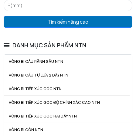
D4 max - Đường kính ngoài tối đa của vòng chặn lắp ráp
192,9
mm
Tìm kiếm nâng cao
f - Độ dày vòng chặn
3,1 mm
Tham khảo vòng khóa
R180
DANH MỤC SẢN PHẨM NTN
Khe hở vòng bi
CN
Trọng lượng
2,07
VÒNG BI CẦU RÃNH SÂU NTN
kg
VÒNG BI CẦU TỰ LỰA 2 DÃY NTN
HIỆU SUẤT SẢN PHẨM
VÒNG BI TIẾP XÚC GÓC NTN
C - Tải trọng động cơ bản danh định
94 kN
VÒNG BI TIẾP XÚC GÓC ĐỘ CHÍNH XÁC CAO NTN
C0 - Tải trọng tĩnh cơ bản danh định
79,5 kN
VÒNG BI TIẾP XÚC GÓC HAI DÃY NTN
Cu - Giới hạn tải trọng mỏi
4,65 kN
VÒNG BI CÔN NTN
f0 - Hệ số
15.9