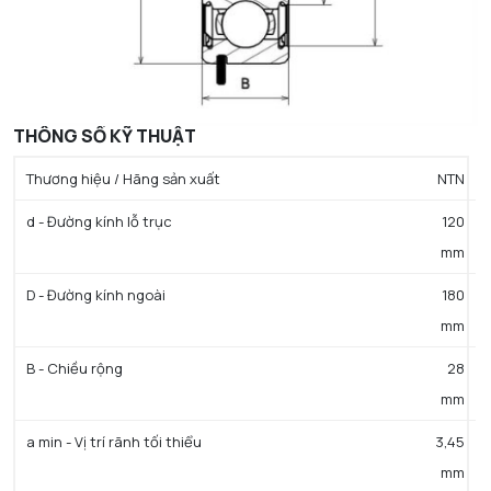
THÔNG SỐ KỸ THUẬT
Thương hiệu / Hãng sản xuất
NTN
d - Đường kính lỗ trục
120
mm
D - Đường kính ngoài
180
mm
B - Chiều rộng
28
mm
a min - Vị trí rãnh tối thiểu
3,45
mm