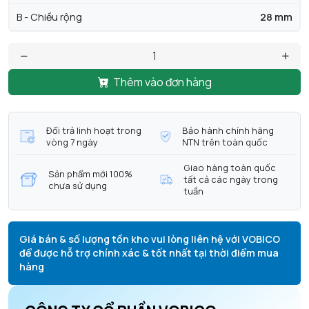
B - Chiều rộng
28 mm
Thêm vào đơn hàng
Đổi trả linh hoạt trong
Bảo hành chính hãng
vòng 7 ngày
NTN trên toàn quốc
Giao hàng toàn quốc
Sản phẩm mới 100%
tất cả các ngày trong
chưa sử dụng
tuần
Giá bán & số lượng tồn kho vui lòng liên hệ với VOBICO
để được hỗ trợ chính xác & tốt nhất tại thời điểm mua
hàng