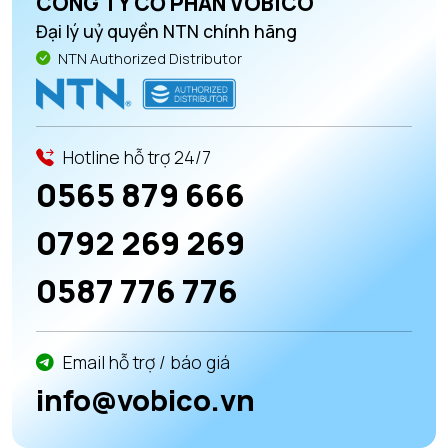
CÔNG TY CỔ PHẦN VOBICO
Đại lý uỷ quyền NTN chính hãng
NTN Authorized Distributor
Hotline hỗ trợ 24/7
0565 879 666
0792 269 269
0587 776 776
Email hỗ trợ / báo giá
info@vobico.vn