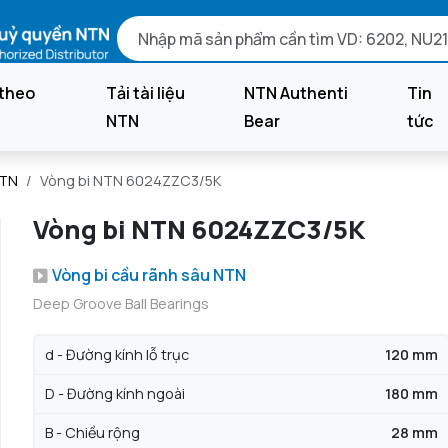
theo
Tải tài liệu
NTN Authenti
Tin
NTN
Bear
tức
NTN
Vòng bi NTN 6024ZZC3/5K
Vòng bi NTN 6024ZZC3/5K
Vòng bi cầu rãnh sâu NTN
Deep Groove Ball Bearings
d - Đường kính lỗ trục
120 mm
D - Đường kính ngoài
180 mm
B - Chiều rộng
28 mm