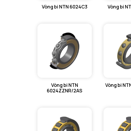
Vòng bi NTN 6024C3
Vòng bi N
GỐI ĐỠ NTN
GỐI ĐỠ 2 NỬA NTN
PHỤ KIỆN NTN
MÁY GIA NHIỆT NTN
Vòng bi NTN
Vòng bi NT
6024ZZNR/2AS