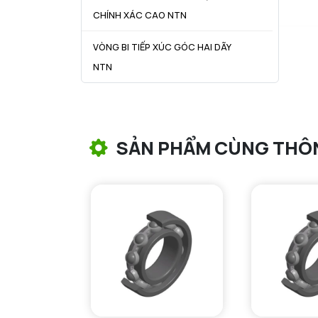
CHÍNH XÁC CAO NTN
VÒNG BI TIẾP XÚC GÓC HAI DÃY
NTN
VÒNG BI CÔN NTN
VÒNG BI TANG TRỐNG NTN
SẢN PHẨM CÙNG THÔ
VÒNG BI TANG TRỐNG CHẶN
TRỤC NTN
VÒNG BI ĐŨA TRỤ NTN
VÒNG BI KIM NTN
VÒNG BI CHẶN TRỤC NTN
VÒNG BI LĂN TRỤ ĐẨY NTN