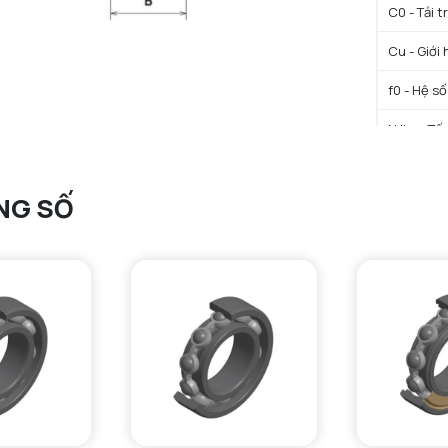
C0 - Tải 
Cu - Giới 
f0 - Hệ số
N lim - Tố
Tmin - Nh
NG SỐ
Tmax - Nh
GIỚI HẠN
da min - Đ
Da max - 
ra max - 