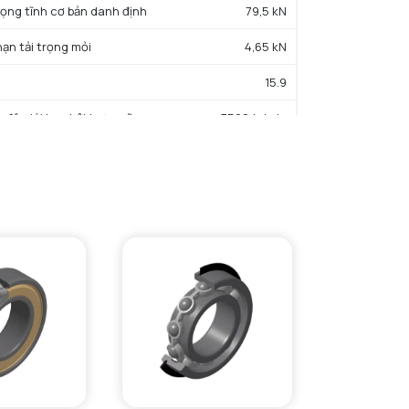
trọng tĩnh cơ bản danh định
79,5 kN
hạn tải trọng mỏi
4,65 kN
15.9
c độ giới hạn bôi trơn mỡ
3500 tr/min
iệt độ hoạt động tối thiểu
-40 °C
iệt độ hoạt động tối đa
150 °C
ường kính vai tối thiểu IR
129 mm
Đường kính vai tối đa OR
171 mm
Bán kính góc lượn tối đa trục & vỏ
2 mm