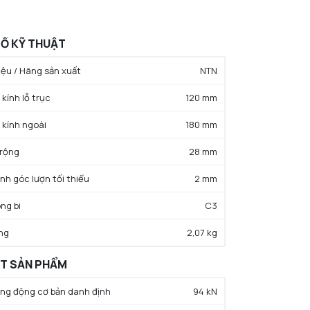
Ố KỸ THUẬT
ệu / Hãng sản xuất
NTN
kính lỗ trục
120 mm
 kính ngoài
180 mm
 rộng
28 mm
ính góc lượn tối thiểu
2 mm
ng bi
C3
ng
2,07 kg
ẤT SẢN PHẨM
rọng động cơ bản danh định
94 kN