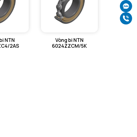
Ch
Gọ
bi NTN
Vòng bi NTN
ZC4/2AS
6024ZZCM/5K