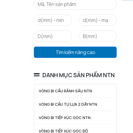
Tìm kiếm nâng cao
DANH MỤC SẢN PHẨM NTN
VÒNG BI CẦU RÃNH SÂU NTN
VÒNG BI CẦU TỰ LỰA 2 DÃY NTN
VÒNG BI TIẾP XÚC GÓC NTN
VÒNG BI TIẾP XÚC GÓC ĐỘ