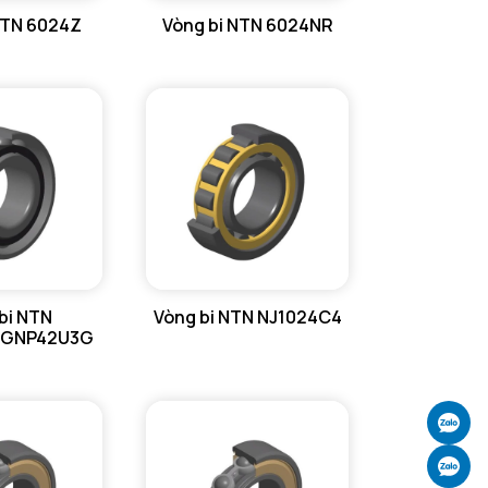
NTN 6024Z
Vòng bi NTN 6024NR
bi NTN
Vòng bi NTN NJ1024C4
/GNP42U3G
Ch
Ch