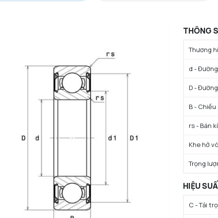
THÔNG S
Thương hi
d - Đường 
D - Đường
B - Chiều
rs - Bán k
Khe hở vò
Trọng lượ
HIỆU SU
C - Tải t