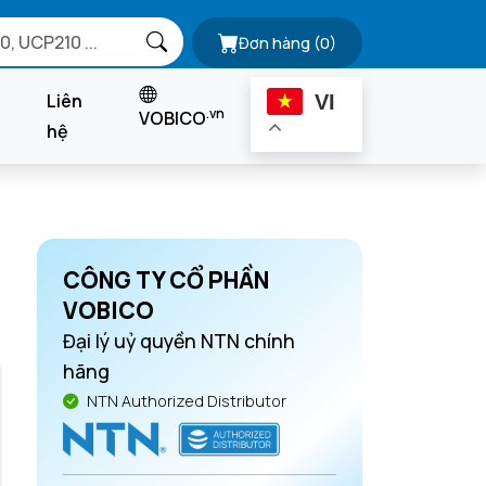
Đơn hàng
(0)
Liên
VI
.vn
VOBICO
hệ
CÔNG TY CỔ PHẦN
VOBICO
Đại lý uỷ quyền NTN chính
hãng
NTN Authorized Distributor