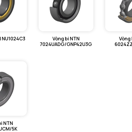
N NU1024C3
Vòng bi NTN
Vòng 
7024UADG/GNP42U3G
6024Z
bi NTN
UCM/5K