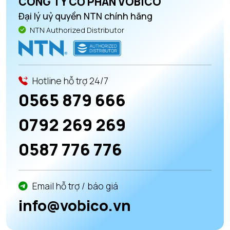
CÔNG TY CỔ PHẦN VOBICO
Đại lý uỷ quyền NTN chính hãng
NTN Authorized Distributor
Hotline hỗ trợ 24/7
0565 879 666
0792 269 269
0587 776 776
Email hỗ trợ / báo giá
info@vobico.vn