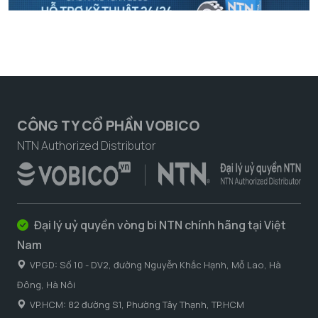
CÔNG TY CỔ PHẦN VOBICO
NTN Authorized Distributor
Đại lý uỷ quyền vòng bi NTN chính hãng tại Việt
Nam
VPGD: Số 10 - DV2, đường Nguyễn Khắc Hạnh, Mỗ Lao, Hà
Đông, Hà Nôi
VP.HCM: 82 đường S1, Phường Tây Thạnh, TP.HCM