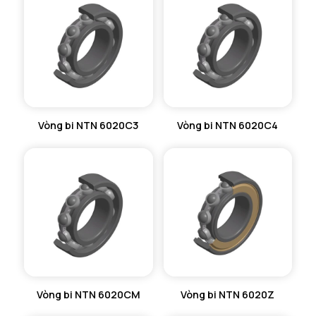
VÒNG BI KIM NTN
VÒNG BI CHẶN TRỤC NTN
VÒNG BI LĂN TRỤ ĐẨY NTN
GỐI ĐỠ NTN
Vòng bi NTN 6020C3
Vòng bi NTN 6020C4
GỐI ĐỠ 2 NỬA NTN
PHỤ KIỆN NTN
MÁY GIA NHIỆT NTN
Vòng bi NTN 6020CM
Vòng bi NTN 6020Z