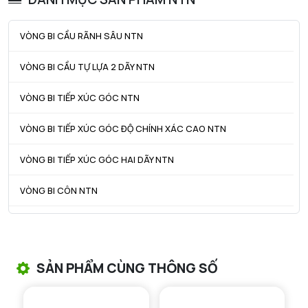
ra max - Bán kính góc lượn tối đa
1,5 mm
VÒNG BI CẦU RÃNH SÂU NTN
r1a - Bán kính góc lượn tối đa
1 mm
VÒNG BI CẦU TỰ LỰA 2 DÃY NTN
VÒNG BI TIẾP XÚC GÓC NTN
VÒNG BI TIẾP XÚC GÓC ĐỘ CHÍNH XÁC CAO NTN
VÒNG BI TIẾP XÚC GÓC HAI DÃY NTN
VÒNG BI CÔN NTN
VÒNG BI TANG TRỐNG NTN
VÒNG BI TANG TRỐNG CHẶN TRỤC NTN
SẢN PHẨM CÙNG THÔNG SỐ
VÒNG BI ĐŨA TRỤ NTN