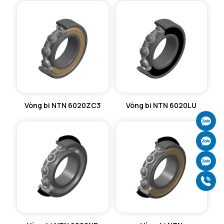
Vòng bi NTN 6020ZC3
Vòng bi NTN 6020LU
Ch
Ch
Ch
Gọ