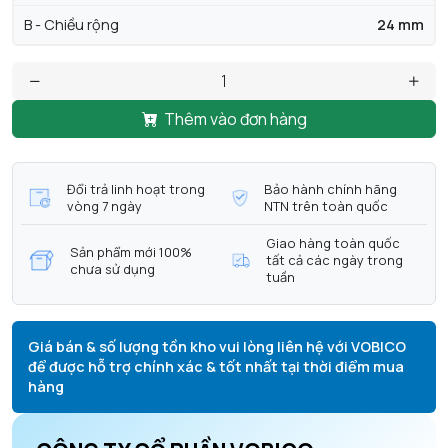
B - Chiều rộng
24 mm
Thêm vào đơn hàng
Đổi trả linh hoạt trong
Bảo hành chính hãng
vòng 7 ngày
NTN trên toàn quốc
Giao hàng toàn quốc
Sản phẩm mới 100%
tất cả các ngày trong
chưa sử dụng
tuần
Giá bán & số lượng tồn kho vui lòng liên hệ với VOBICO
để được hỗ trợ chính xác & tốt nhất tại thời điểm mua
hàng