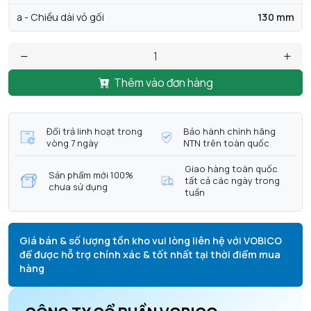
a - Chiều dài vỏ gối
130 mm
Thêm vào đơn hàng
Đổi trả linh hoạt trong
Bảo hành chính hãng
vòng 7 ngày
NTN trên toàn quốc
Giao hàng toàn quốc
Sản phẩm mới 100%
tất cả các ngày trong
chưa sử dụng
tuần
Giá bán & số lượng tồn kho vui lòng liên hệ với VOBICO
để được hỗ trợ chính xác & tốt nhất tại thời điểm mua
hàng