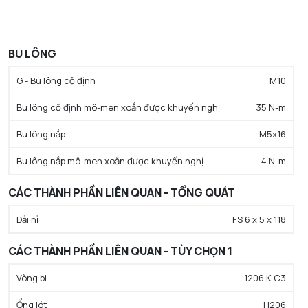
BU LÔNG
G - Bu lông cố định
M10
Bu lông cố định mô-men xoắn được khuyến nghị
35 N-m
Bu lông nắp
M5x16
Bu lông nắp mô-men xoắn được khuyến nghị
4 N-m
CÁC THÀNH PHẦN LIÊN QUAN - TỔNG QUÁT
Dải nỉ
FS 6 x 5 x 118
CÁC THÀNH PHẦN LIÊN QUAN - TÙY CHỌN 1
Vòng bi
1206 K C3
Ống lót
H206