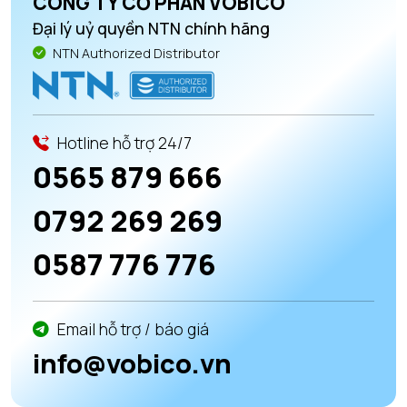
CÔNG TY CỔ PHẦN VOBICO
Đại lý uỷ quyền NTN chính hãng
NTN Authorized Distributor
Hotline hỗ trợ 24/7
0565 879 666
0792 269 269
0587 776 776
Email hỗ trợ / báo giá
info@vobico.vn