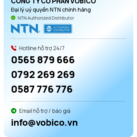
CÔNG TY CỔ PHẦN VOBICO
Đại lý uỷ quyền NTN chính hãng
NTN Authorized Distributor
Hotline hỗ trợ 24/7
0565 879 666
0792 269 269
0587 776 776
Email hỗ trợ / báo giá
info@vobico.vn