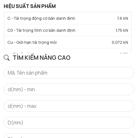
HIỆU SUẤT SẢN PHẨM
C - Tải trọng động cơ bản danh định
7,6 kN
C0 - Tải trọng tĩnh cơ bản danh định
1,75 kN
Cu - Giới hạn tải trọng mỏi
0,072 kN
e - Trị số giới hạn
0.32
TÌM KIẾM NÂNG CAO
Y0 - Hệ số tải trọng trục tĩnh
2.1
Y1 - Hệ số tải trọng trục thấp hơn
2
Y2 - Hệ số tải trọng trục trên
3.1
N lim - Tốc độ giới hạn bôi trơn dầu
22000 tr/min
N lim - Tốc độ giới hạn bôi trơn mỡ
18000 tr/min
Tmin - Nhiệt độ hoạt động tối thiểu
-20 °C