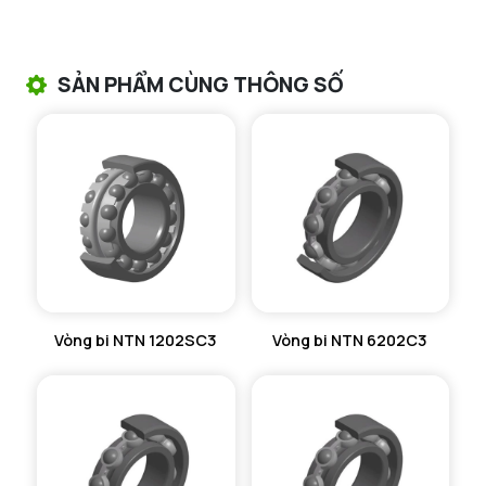
VÒNG BI TANG TRỐNG NTN
VÒNG BI TANG TRỐNG CHẶN TRỤC NTN
SẢN PHẨM CÙNG THÔNG SỐ
VÒNG BI ĐŨA TRỤ NTN
VÒNG BI KIM NTN
VÒNG BI CHẶN TRỤC NTN
VÒNG BI LĂN TRỤ ĐẨY NTN
GỐI ĐỠ NTN
Vòng bi NTN 1202SC3
Vòng bi NTN 6202C3
GỐI ĐỠ 2 NỬA NTN
PHỤ KIỆN NTN
MÁY GIA NHIỆT NTN