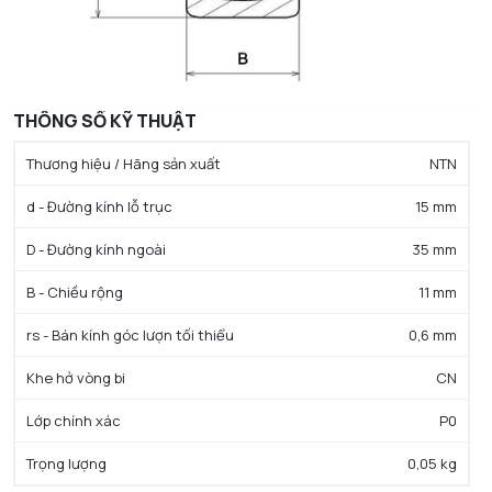
THÔNG SỐ KỸ THUẬT
Thương hiệu / Hãng sản xuất
NTN
d - Đường kính lỗ trục
15 mm
D - Đường kính ngoài
35 mm
B - Chiều rộng
11 mm
rs - Bán kính góc lượn tối thiểu
0,6 mm
Khe hở vòng bi
CN
Lớp chính xác
P0
Trọng lượng
0,05 kg