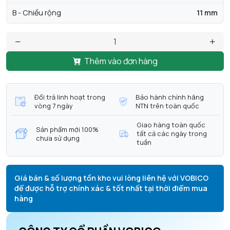
B - Chiều rộng
11 mm
Thêm vào đơn hàng
Đổi trả linh hoạt trong
Bảo hành chính hãng
vòng 7 ngày
NTN trên toàn quốc
Giao hàng toàn quốc
Sản phẩm mới 100%
tất cả các ngày trong
chưa sử dụng
tuần
Giá bán & số lượng tồn kho vui lòng liên hệ với VOBICO
để được hỗ trợ chính xác & tốt nhất tại thời điểm mua
hàng