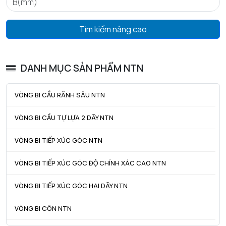
Tmax - Nhiệt độ hoạt động tối đa
120 °C
GIỚI HẠN
Tìm kiếm nâng cao
da min - Đường kính vai tối thiểu IR
19 mm
Da max - Đường kính vai tối đa OR
31 mm
DANH MỤC SẢN PHẨM NTN
ra max - Bán kính góc lượn tối đa trục & vỏ
0,6 mm
VÒNG BI CẦU RÃNH SÂU NTN
VÒNG BI CẦU TỰ LỰA 2 DÃY NTN
VÒNG BI TIẾP XÚC GÓC NTN
VÒNG BI TIẾP XÚC GÓC ĐỘ CHÍNH XÁC CAO NTN
VÒNG BI TIẾP XÚC GÓC HAI DÃY NTN
VÒNG BI CÔN NTN