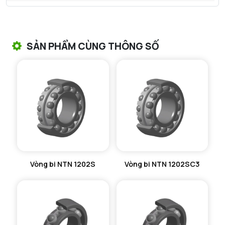
VÒNG BI TANG TRỐNG NTN
VÒNG BI TANG TRỐNG CHẶN TRỤC NTN
SẢN PHẨM CÙNG THÔNG SỐ
VÒNG BI ĐŨA TRỤ NTN
VÒNG BI KIM NTN
VÒNG BI CHẶN TRỤC NTN
VÒNG BI LĂN TRỤ ĐẨY NTN
GỐI ĐỠ NTN
Vòng bi NTN 1202S
Vòng bi NTN 1202SC3
GỐI ĐỠ 2 NỬA NTN
PHỤ KIỆN NTN
MÁY GIA NHIỆT NTN