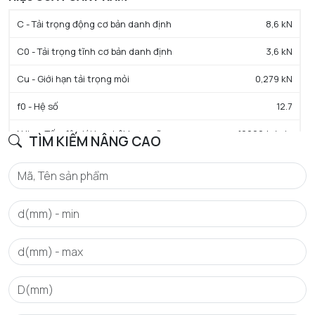
C - Tải trọng động cơ bản danh định
8,6 kN
C0 - Tải trọng tĩnh cơ bản danh định
3,6 kN
Cu - Giới hạn tải trọng mỏi
0,279 kN
f0 - Hệ số
12.7
N lim - Tốc độ giới hạn bôi trơn mỡ
19000 tr/min
TÌM KIẾM NÂNG CAO
Tmin - Nhiệt độ hoạt động tối thiểu
-25 °C
Tmax - Nhiệt độ hoạt động tối đa
110 °C
GIỚI HẠN
da min - Đường kính vai tối thiểu IR
19 mm
da max - Đường kính vai tối đa IR
20 mm
Da max - Đường kính vai tối đa OR
31 mm