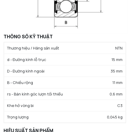
THÔNG SỐ KỸ THUẬT
Thương hiệu / Hãng sản xuất
NTN
d - Đường kính lỗ trục
15 mm
D - Đường kính ngoài
35 mm
B - Chiều rộng
11 mm
rs - Bán kính góc lượn tối thiểu
0,6 mm
Khe hở vòng bi
C3
Trọng lượng
0,045 kg
HIỆU SUẤT SẢN PHẨM