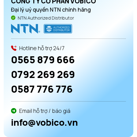
CÔNG TY CỔ PHẦN VOBICO
Đại lý uỷ quyền NTN chính hãng
NTN Authorized Distributor
Hotline hỗ trợ 24/7
0565 879 666
0792 269 269
0587 776 776
Email hỗ trợ / báo giá
info@vobico.vn