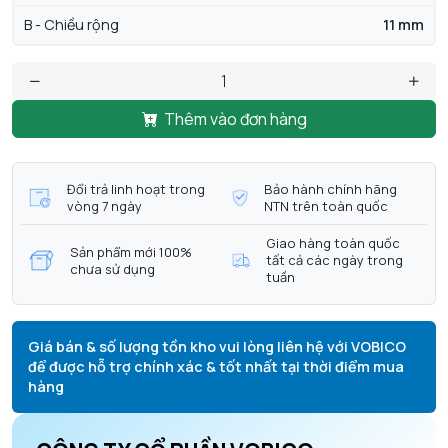
B - Chiều rộng
11 mm
Thêm vào đơn hàng
Đổi trả linh hoạt trong
Bảo hành chính hãng
vòng 7 ngày
NTN trên toàn quốc
Giao hàng toàn quốc
Sản phẩm mới 100%
tất cả các ngày trong
chưa sử dụng
tuần
Giá bán & số lượng tồn kho vui lòng liên hệ với VOBICO
để được hỗ trợ chính xác & tốt nhất tại thời điểm mua
hàng