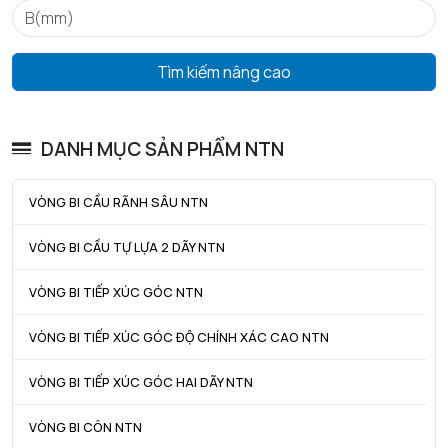
ra max - Bán kính góc lượn tối đa trục & vỏ
0,6 mm
Tìm kiếm nâng cao
DANH MỤC SẢN PHẨM NTN
VÒNG BI CẦU RÃNH SÂU NTN
VÒNG BI CẦU TỰ LỰA 2 DÃY NTN
VÒNG BI TIẾP XÚC GÓC NTN
VÒNG BI TIẾP XÚC GÓC ĐỘ CHÍNH XÁC CAO NTN
VÒNG BI TIẾP XÚC GÓC HAI DÃY NTN
VÒNG BI CÔN NTN