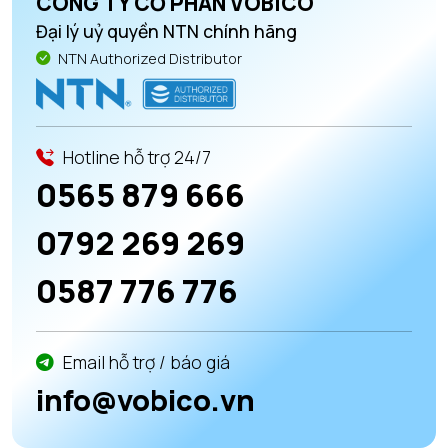
CÔNG TY CỔ PHẦN VOBICO
Đại lý uỷ quyền NTN chính hãng
NTN Authorized Distributor
Hotline hỗ trợ 24/7
0565 879 666
0792 269 269
0587 776 776
Email hỗ trợ / báo giá
info@vobico.vn