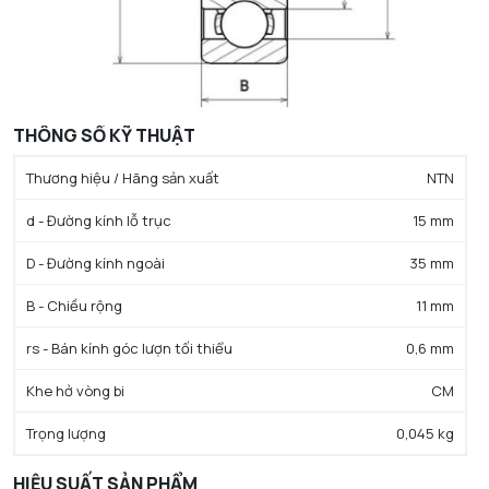
THÔNG SỐ KỸ THUẬT
Thương hiệu / Hãng sản xuất
NTN
d - Đường kính lỗ trục
15 mm
D - Đường kính ngoài
35 mm
B - Chiều rộng
11 mm
rs - Bán kính góc lượn tối thiểu
0,6 mm
Khe hở vòng bi
CM
Trọng lượng
0,045 kg
HIỆU SUẤT SẢN PHẨM