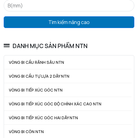
ra max - Bán kính góc lượn tối đa trục & vỏ
0,6 mm
Tìm kiếm nâng cao
DANH MỤC SẢN PHẨM NTN
VÒNG BI CẦU RÃNH SÂU NTN
VÒNG BI CẦU TỰ LỰA 2 DÃY NTN
VÒNG BI TIẾP XÚC GÓC NTN
VÒNG BI TIẾP XÚC GÓC ĐỘ CHÍNH XÁC CAO NTN
VÒNG BI TIẾP XÚC GÓC HAI DÃY NTN
VÒNG BI CÔN NTN