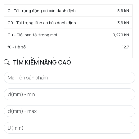
C - Tải trọng động cơ bản danh định
8,6 kN
C0 - Tải trọng tĩnh cơ bản danh định
3,6 kN
Cu - Giới hạn tải trọng mỏi
0,279 kN
f0 - Hệ số
12.7
N lim - Tốc độ giới hạn bôi trơn dầu
23000 tr/min
TÌM KIẾM NÂNG CAO
N lim - Tốc độ giới hạn bôi trơn mỡ
19000 tr/min
Tmin - Nhiệt độ hoạt động tối thiểu
-40 °C
Tmax - Nhiệt độ hoạt động tối đa
120 °C
GIỚI HẠN
da min - Đường kính vai tối thiểu IR
19 mm
Da max - Đường kính vai tối đa OR
31 mm