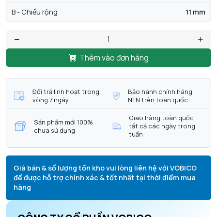
B - Chiều rộng
11 mm
Thêm vào đơn hàng
Đổi trả linh hoạt trong
Bảo hành chính hãng
vòng 7 ngày
NTN trên toàn quốc
Giao hàng toàn quốc
Sản phẩm mới 100%
tất cả các ngày trong
chưa sử dụng
tuần
Giá bán & số lượng tồn kho vui lòng liên hệ với VOBICO
để được hỗ trợ chính xác & tốt nhất tại thời điểm mua
hàng