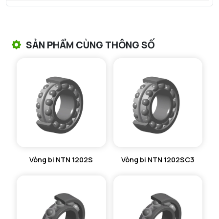
VÒNG BI TANG TRỐNG NTN
VÒNG BI TANG TRỐNG CHẶN TRỤC NTN
SẢN PHẨM CÙNG THÔNG SỐ
VÒNG BI ĐŨA TRỤ NTN
VÒNG BI KIM NTN
VÒNG BI CHẶN TRỤC NTN
VÒNG BI LĂN TRỤ ĐẨY NTN
GỐI ĐỠ NTN
Vòng bi NTN 1202S
Vòng bi NTN 1202SC3
GỐI ĐỠ 2 NỬA NTN
PHỤ KIỆN NTN
MÁY GIA NHIỆT NTN