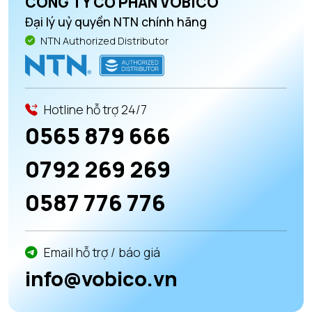
CÔNG TY CỔ PHẦN VOBICO
Đại lý uỷ quyền NTN chính hãng
NTN Authorized Distributor
Hotline hỗ trợ 24/7
0565 879 666
0792 269 269
0587 776 776
Email hỗ trợ / báo giá
info@vobico.vn