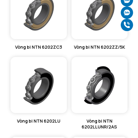
Ch
Ch
Gọ
Vòng bi NTN 6202ZC3
Vòng bi NTN 6202ZZ/5K
Vòng bi NTN 6202LU
Vòng bi NTN
6202LLUNR/2AS