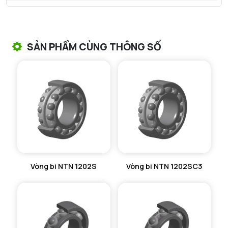
VÒNG BI TANG TRỐNG NTN
VÒNG BI TANG TRỐNG CHẶN TRỤC NTN
SẢN PHẨM CÙNG THÔNG SỐ
VÒNG BI ĐŨA TRỤ NTN
VÒNG BI KIM NTN
VÒNG BI CHẶN TRỤC NTN
VÒNG BI LĂN TRỤ ĐẨY NTN
GỐI ĐỠ NTN
Vòng bi NTN 1202S
Vòng bi NTN 1202SC3
GỐI ĐỠ 2 NỬA NTN
PHỤ KIỆN NTN
MÁY GIA NHIỆT NTN