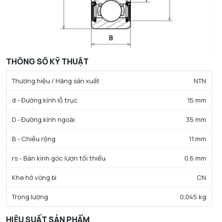
THÔNG SỐ KỸ THUẬT
Thương hiệu / Hãng sản xuất
NTN
d - Đường kính lỗ trục
15 mm
D - Đường kính ngoài
35 mm
B - Chiều rộng
11 mm
rs - Bán kính góc lượn tối thiểu
0,6 mm
Khe hở vòng bi
CN
Trọng lượng
0,045 kg
HIỆU SUẤT SẢN PHẨM