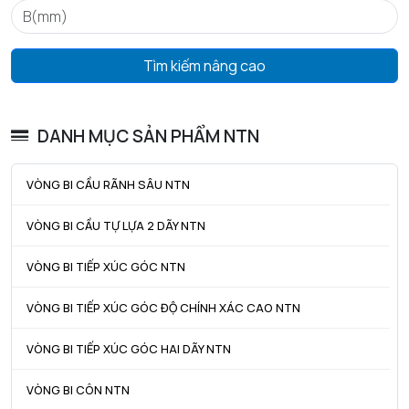
ra max - Bán kính góc lượn tối đa trục & vỏ
0,6 mm
Tìm kiếm nâng cao
DANH MỤC SẢN PHẨM NTN
VÒNG BI CẦU RÃNH SÂU NTN
VÒNG BI CẦU TỰ LỰA 2 DÃY NTN
VÒNG BI TIẾP XÚC GÓC NTN
VÒNG BI TIẾP XÚC GÓC ĐỘ CHÍNH XÁC CAO NTN
VÒNG BI TIẾP XÚC GÓC HAI DÃY NTN
VÒNG BI CÔN NTN