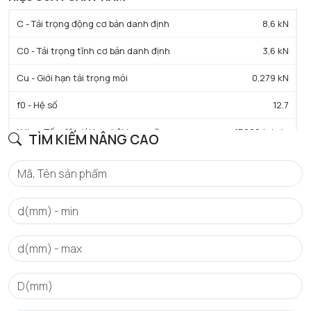
C - Tải trọng động cơ bản danh định
8,6 kN
C0 - Tải trọng tĩnh cơ bản danh định
3,6 kN
Cu - Giới hạn tải trọng mỏi
0,279 kN
f0 - Hệ số
12.7
N lim - Tốc độ giới hạn bôi trơn mỡ
15000 tr/min
TÌM KIẾM NÂNG CAO
Tmin - Nhiệt độ hoạt động tối thiểu
-25 °C
Tmax - Nhiệt độ hoạt động tối đa
110 °C
GIỚI HẠN
da min - Đường kính vai tối thiểu IR
19 mm
da max - Đường kính vai tối đa IR
20 mm
Da max - Đường kính vai tối đa OR
31 mm