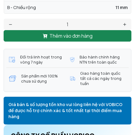
B - Chiều rộng
11 mm
Thêm vào đơn hàng
Đổi trả linh hoạt trong
Bảo hành chính hãng
vòng 7 ngày
NTN trên toàn quốc
Giao hàng toàn quốc
Sản phẩm mới 100%
tất cả các ngày trong
chưa sử dụng
tuần
Giá bán & số lượng tồn kho vui lòng liên hệ với VOBICO
để được hỗ trợ chính xác & tốt nhất tại thời điểm mua
hàng