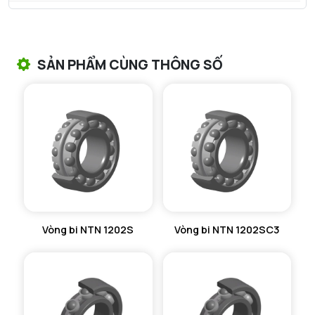
VÒNG BI TANG TRỐNG NTN
VÒNG BI TANG TRỐNG CHẶN TRỤC NTN
SẢN PHẨM CÙNG THÔNG SỐ
VÒNG BI ĐŨA TRỤ NTN
VÒNG BI KIM NTN
VÒNG BI CHẶN TRỤC NTN
VÒNG BI LĂN TRỤ ĐẨY NTN
GỐI ĐỠ NTN
Vòng bi NTN 1202S
Vòng bi NTN 1202SC3
GỐI ĐỠ 2 NỬA NTN
PHỤ KIỆN NTN
MÁY GIA NHIỆT NTN