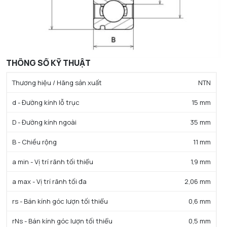
THÔNG SỐ KỸ THUẬT
Thương hiệu / Hãng sản xuất
NTN
d - Đường kính lỗ trục
15 mm
D - Đường kính ngoài
35 mm
B - Chiều rộng
11 mm
a min - Vị trí rãnh tối thiểu
1,9 mm
a max - Vị trí rãnh tối đa
2,06 mm
rs - Bán kính góc lượn tối thiểu
0,6 mm
rNs - Bán kính góc lượn tối thiểu
0,5 mm