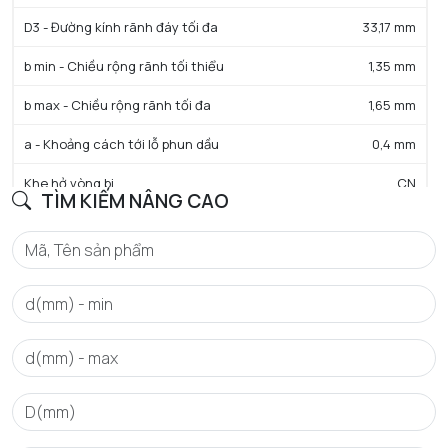
D3 - Đường kính rãnh đáy tối đa
33,17 mm
b min - Chiều rộng rãnh tối thiểu
1,35 mm
b max - Chiều rộng rãnh tối đa
1,65 mm
a - Khoảng cách tới lỗ phun dầu
0,4 mm
Khe hở vòng bi
CN
TÌM KIẾM NÂNG CAO
Trọng lượng
0,045 kg
HIỆU SUẤT SẢN PHẨM
C - Tải trọng động cơ bản danh định
8,6 kN
C0 - Tải trọng tĩnh cơ bản danh định
3,6 kN
Cu - Giới hạn tải trọng mỏi
0,279 kN
f0 - Hệ số
12.7