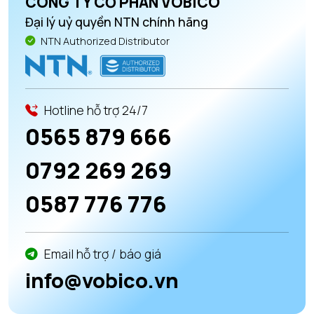
CÔNG TY CỔ PHẦN VOBICO
Đại lý uỷ quyền NTN chính hãng
NTN Authorized Distributor
Hotline hỗ trợ 24/7
0565 879 666
0792 269 269
0587 776 776
Email hỗ trợ / báo giá
info@vobico.vn