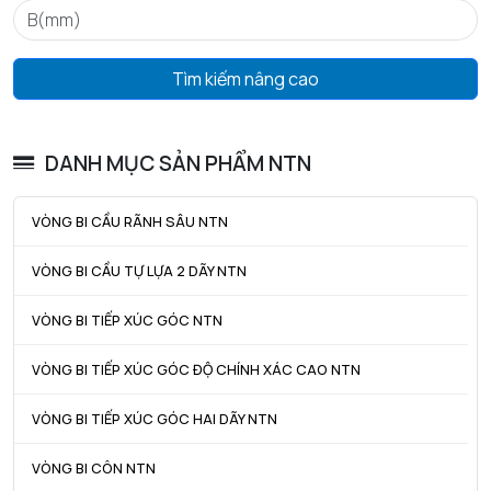
N lim - Tốc độ giới hạn bôi trơn dầu
23000 tr/min
N lim - Tốc độ giới hạn bôi trơn mỡ
19000 tr/min
Tìm kiếm nâng cao
Tmin - Nhiệt độ hoạt động tối thiểu
-40 °C
Tmax - Nhiệt độ hoạt động tối đa
120 °C
DANH MỤC SẢN PHẨM NTN
GIỚI HẠN
VÒNG BI CẦU RÃNH SÂU NTN
da min - Đường kính vai tối thiểu IR
19 mm
VÒNG BI CẦU TỰ LỰA 2 DÃY NTN
Da max - Đường kính vai tối đa OR
31 mm
VÒNG BI TIẾP XÚC GÓC NTN
ra max - Bán kính góc lượn tối đa trục & vỏ
0,6 mm
rNa max - Bán kính góc lượn tối đa ở phía phân đoạn
0,5 mm
VÒNG BI TIẾP XÚC GÓC ĐỘ CHÍNH XÁC CAO NTN
VÒNG BI TIẾP XÚC GÓC HAI DÃY NTN
VÒNG BI CÔN NTN