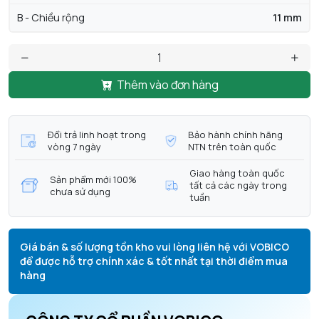
B - Chiều rộng
11 mm
Thêm vào đơn hàng
Đổi trả linh hoạt trong
Bảo hành chính hãng
vòng 7 ngày
NTN trên toàn quốc
Giao hàng toàn quốc
Sản phẩm mới 100%
tất cả các ngày trong
chưa sử dụng
tuần
Giá bán & số lượng tồn kho vui lòng liên hệ với VOBICO
để được hỗ trợ chính xác & tốt nhất tại thời điểm mua
hàng