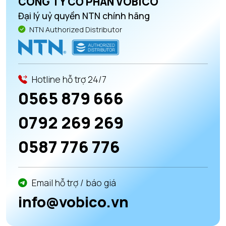
CÔNG TY CỔ PHẦN VOBICO
Đại lý uỷ quyền NTN chính hãng
NTN Authorized Distributor
Hotline hỗ trợ 24/7
0565 879 666
0792 269 269
0587 776 776
Email hỗ trợ / báo giá
info@vobico.vn