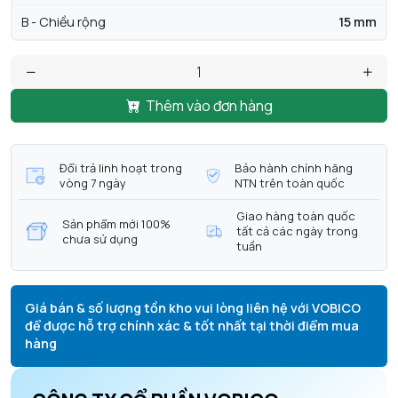
B - Chiều rộng
15 mm
Thêm vào đơn hàng
Đổi trả linh hoạt trong
Bảo hành chính hãng
vòng 7 ngày
NTN trên toàn quốc
Giao hàng toàn quốc
Sản phẩm mới 100%
tất cả các ngày trong
chưa sử dụng
tuần
Giá bán & số lượng tồn kho vui lòng liên hệ với VOBICO
để được hỗ trợ chính xác & tốt nhất tại thời điểm mua
hàng