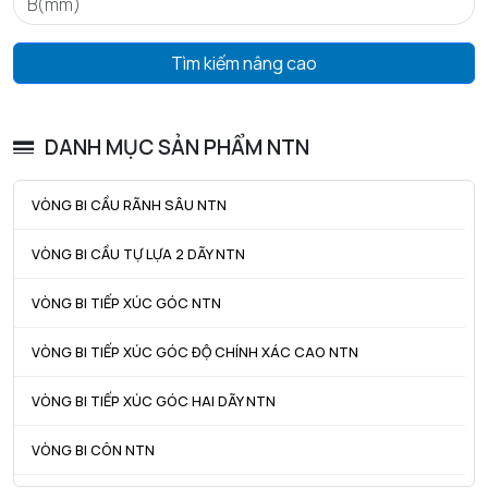
Tmax - Nhiệt độ hoạt động tối đa
120 °C
GIỚI HẠN
Tìm kiếm nâng cao
da min - Đường kính vai tối thiểu IR
30 mm
Da max - Đường kính vai tối đa OR
47 mm
DANH MỤC SẢN PHẨM NTN
ra max - Bán kính góc lượn tối đa trục & vỏ
1 mm
VÒNG BI CẦU RÃNH SÂU NTN
VÒNG BI CẦU TỰ LỰA 2 DÃY NTN
VÒNG BI TIẾP XÚC GÓC NTN
VÒNG BI TIẾP XÚC GÓC ĐỘ CHÍNH XÁC CAO NTN
VÒNG BI TIẾP XÚC GÓC HAI DÃY NTN
VÒNG BI CÔN NTN