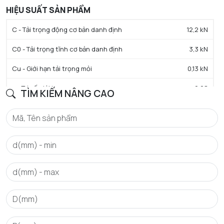
HIỆU SUẤT SẢN PHẨM
C - Tải trọng động cơ bản danh định
12,2 kN
C0 - Tải trọng tĩnh cơ bản danh định
3,3 kN
Cu - Giới hạn tải trọng mỏi
0,13 kN
e - Trị số giới hạn
0.28
TÌM KIẾM NÂNG CAO
Y0 - Hệ số tải trọng trục tĩnh
2.4
Y1 - Hệ số tải trọng trục thấp hơn
2.3
Y2 - Hệ số tải trọng trục trên
3.5
N lim - Tốc độ giới hạn bôi trơn dầu
14000 tr/min
N lim - Tốc độ giới hạn bôi trơn mỡ
12000 tr/min
Tmin - Nhiệt độ hoạt động tối thiểu
-20 °C