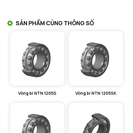
VÒNG BI TANG TRỐNG NTN
VÒNG BI TANG TRỐNG CHẶN TRỤC NTN
SẢN PHẨM CÙNG THÔNG SỐ
VÒNG BI ĐŨA TRỤ NTN
VÒNG BI KIM NTN
VÒNG BI CHẶN TRỤC NTN
VÒNG BI LĂN TRỤ ĐẨY NTN
GỐI ĐỠ NTN
Vòng bi NTN 1205S
Vòng bi NTN 1205SK
GỐI ĐỠ 2 NỬA NTN
PHỤ KIỆN NTN
MÁY GIA NHIỆT NTN