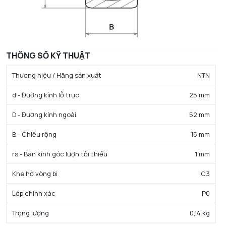
THÔNG SỐ KỸ THUẬT
Thương hiệu / Hãng sản xuất
NTN
d - Đường kính lỗ trục
25 mm
D - Đường kính ngoài
52 mm
B - Chiều rộng
15 mm
rs - Bán kính góc lượn tối thiểu
1 mm
Khe hở vòng bi
C3
Lớp chính xác
P0
Trọng lượng
0,14 kg