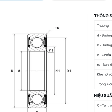
THÔNG S
Thương hi
d - Đường 
D - Đường
B - Chiều
rs - Bán k
Khe hở vò
Trọng lượ
HIỆU SU
C - Tải t