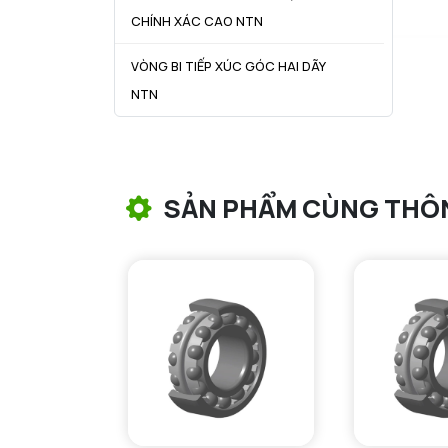
CHÍNH XÁC CAO NTN
VÒNG BI TIẾP XÚC GÓC HAI DÃY
NTN
VÒNG BI CÔN NTN
VÒNG BI TANG TRỐNG NTN
SẢN PHẨM CÙNG THÔ
VÒNG BI TANG TRỐNG CHẶN
TRỤC NTN
VÒNG BI ĐŨA TRỤ NTN
VÒNG BI KIM NTN
VÒNG BI CHẶN TRỤC NTN
VÒNG BI LĂN TRỤ ĐẨY NTN