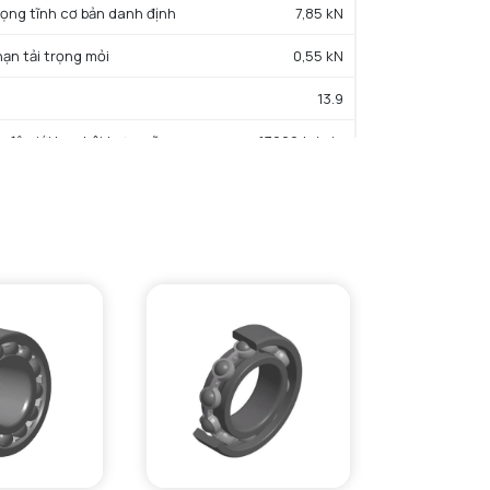
trọng tĩnh cơ bản danh định
7,85 kN
hạn tải trọng mỏi
0,55 kN
13.9
c độ giới hạn bôi trơn mỡ
13000 tr/min
iệt độ hoạt động tối thiểu
-25 °C
iệt độ hoạt động tối đa
110 °C
ường kính vai tối thiểu IR
30 mm
Đường kính vai tối đa IR
32 mm
Đường kính vai tối đa OR
47 mm
Bán kính góc lượn tối đa trục & vỏ
1 mm