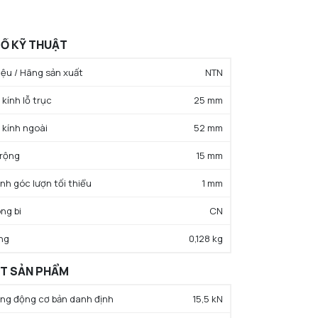
Ố KỸ THUẬT
ệu / Hãng sản xuất
NTN
kính lỗ trục
25 mm
 kính ngoài
52 mm
 rộng
15 mm
ính góc lượn tối thiểu
1 mm
ng bi
CN
ng
0,128 kg
ẤT SẢN PHẨM
rọng động cơ bản danh định
15,5 kN