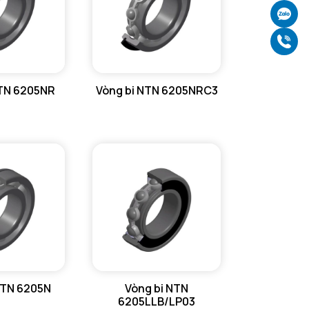
Ch
Gọ
NTN 6205NR
Vòng bi NTN 6205NRC3
NTN 6205N
Vòng bi NTN
6205LLB/LP03