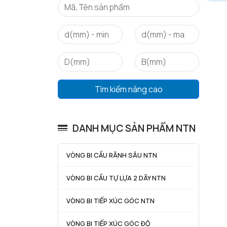
Tìm kiếm nâng cao
DANH MỤC SẢN PHẨM NTN
VÒNG BI CẦU RÃNH SÂU NTN
VÒNG BI CẦU TỰ LỰA 2 DÃY NTN
VÒNG BI TIẾP XÚC GÓC NTN
VÒNG BI TIẾP XÚC GÓC ĐỘ