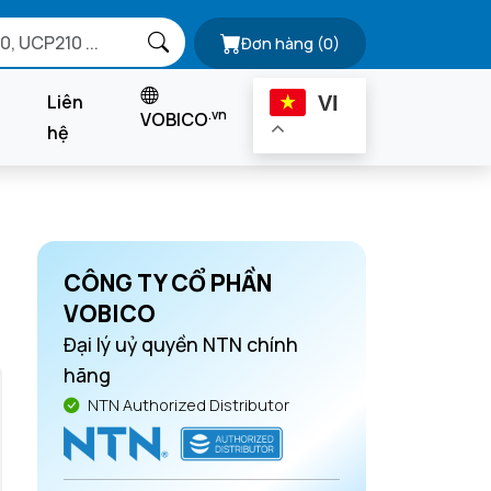
Đơn hàng
(0)
Liên
VI
.vn
VOBICO
hệ
CÔNG TY CỔ PHẦN
VOBICO
Đại lý uỷ quyền NTN chính
hãng
NTN Authorized Distributor