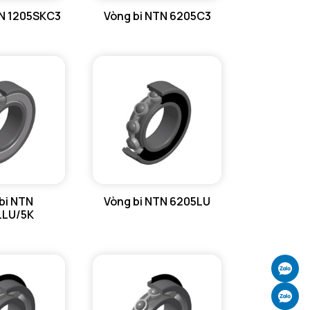
TN 1205SKC3
Vòng bi NTN 6205C3
bi NTN
Vòng bi NTN 6205LU
LLU/5K
Ch
Ch