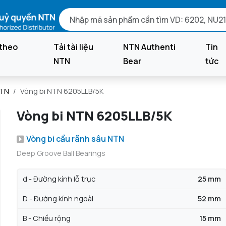
theo
Tải tài liệu
NTN Authenti
Tin
NTN
Bear
tức
NTN
Vòng bi NTN 6205LLB/5K
Vòng bi NTN 6205LLB/5K
Vòng bi cầu rãnh sâu NTN
Deep Groove Ball Bearings
d - Đường kính lỗ trục
25 mm
D - Đường kính ngoài
52 mm
B - Chiều rộng
15 mm