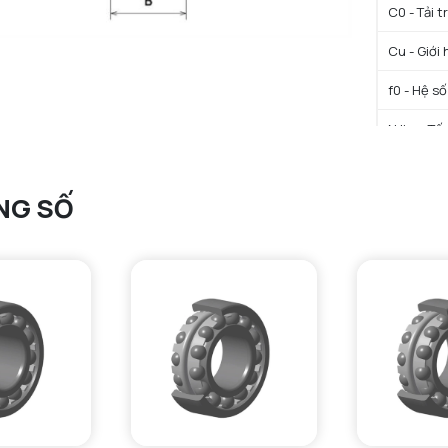
C0 - Tải 
Cu - Giới 
f0 - Hệ số
N lim - Tố
Tmin - Nh
NG SỐ
Tmax - Nh
GIỚI HẠN
da min - Đ
da max - 
Da max - 
ra max - 