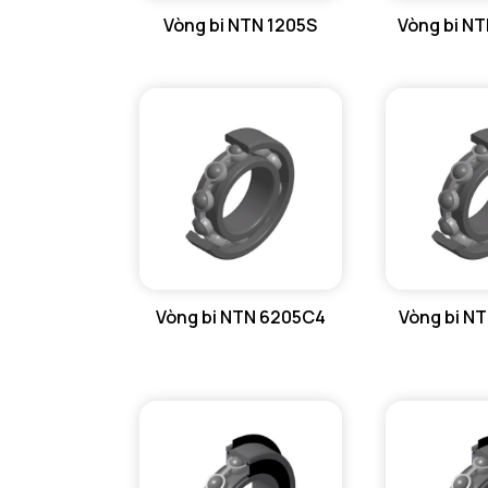
Vòng bi NTN 1205S
Vòng bi N
GỐI ĐỠ NTN
GỐI ĐỠ 2 NỬA NTN
PHỤ KIỆN NTN
MÁY GIA NHIỆT NTN
Vòng bi NTN 6205C4
Vòng bi N