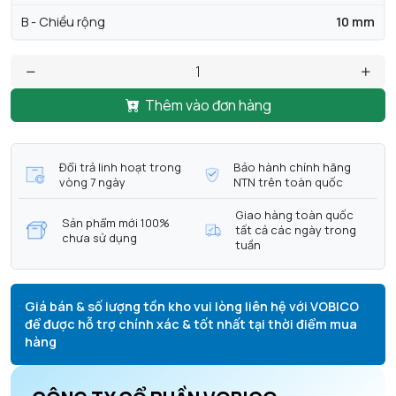
B - Chiều rộng
10 mm
Thêm vào đơn hàng
Đổi trả linh hoạt trong
Bảo hành chính hãng
vòng 7 ngày
NTN trên toàn quốc
Giao hàng toàn quốc
Sản phẩm mới 100%
tất cả các ngày trong
chưa sử dụng
tuần
Giá bán & số lượng tồn kho vui lòng liên hệ với VOBICO
để được hỗ trợ chính xác & tốt nhất tại thời điểm mua
hàng