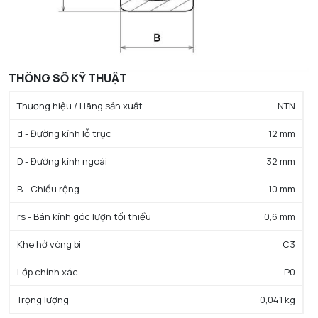
THÔNG SỐ KỸ THUẬT
Thương hiệu / Hãng sản xuất
NTN
d - Đường kính lỗ trục
12 mm
D - Đường kính ngoài
32 mm
B - Chiều rộng
10 mm
rs - Bán kính góc lượn tối thiểu
0,6 mm
Khe hở vòng bi
C3
Lớp chính xác
P0
Trọng lượng
0,041 kg