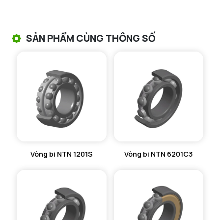
VÒNG BI TANG TRỐNG NTN
VÒNG BI TANG TRỐNG CHẶN TRỤC NTN
SẢN PHẨM CÙNG THÔNG SỐ
VÒNG BI ĐŨA TRỤ NTN
VÒNG BI KIM NTN
VÒNG BI CHẶN TRỤC NTN
VÒNG BI LĂN TRỤ ĐẨY NTN
GỐI ĐỠ NTN
Vòng bi NTN 1201S
Vòng bi NTN 6201C3
GỐI ĐỠ 2 NỬA NTN
PHỤ KIỆN NTN
MÁY GIA NHIỆT NTN