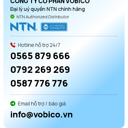
CÔNG TY CỔ PHẦN VOBICO
Đại lý uỷ quyền NTN chính hãng
NTN Authorized Distributor
Hotline hỗ trợ 24/7
0565 879 666
0792 269 269
0587 776 776
Email hỗ trợ / báo giá
info@vobico.vn