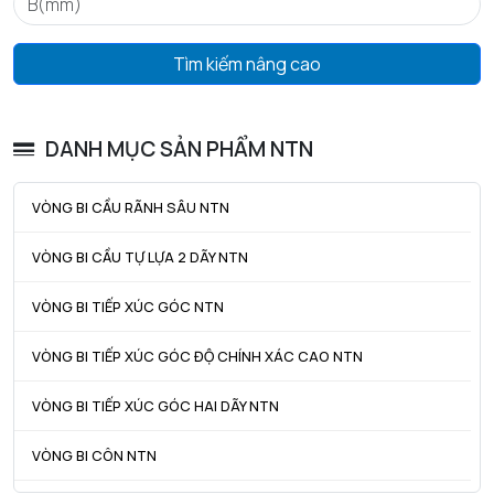
Tmax - Nhiệt độ hoạt động tối đa
120 °C
GIỚI HẠN
Tìm kiếm nâng cao
da min - Đường kính vai tối thiểu IR
16 mm
Da max - Đường kính vai tối đa OR
28 mm
DANH MỤC SẢN PHẨM NTN
ra max - Bán kính góc lượn tối đa trục & vỏ
0,6 mm
VÒNG BI CẦU RÃNH SÂU NTN
VÒNG BI CẦU TỰ LỰA 2 DÃY NTN
VÒNG BI TIẾP XÚC GÓC NTN
VÒNG BI TIẾP XÚC GÓC ĐỘ CHÍNH XÁC CAO NTN
VÒNG BI TIẾP XÚC GÓC HAI DÃY NTN
VÒNG BI CÔN NTN