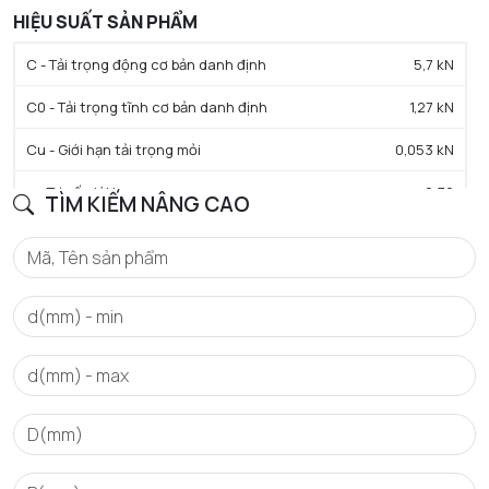
HIỆU SUẤT SẢN PHẨM
C - Tải trọng động cơ bản danh định
5,7 kN
C0 - Tải trọng tĩnh cơ bản danh định
1,27 kN
Cu - Giới hạn tải trọng mỏi
0,053 kN
e - Trị số giới hạn
0.36
TÌM KIẾM NÂNG CAO
Y0 - Hệ số tải trọng trục tĩnh
1.8
Y1 - Hệ số tải trọng trục thấp hơn
1.8
Y2 - Hệ số tải trọng trục trên
2.7
N lim - Tốc độ giới hạn bôi trơn dầu
26000 tr/min
N lim - Tốc độ giới hạn bôi trơn mỡ
22000 tr/min
Tmin - Nhiệt độ hoạt động tối thiểu
-20 °C