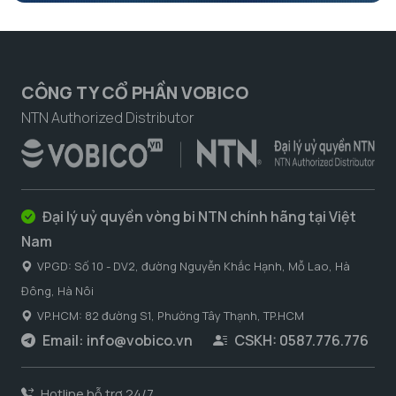
CÔNG TY CỔ PHẦN VOBICO
NTN Authorized Distributor
Đại lý uỷ quyền vòng bi NTN chính hãng tại Việt
Nam
VPGD: Số 10 - DV2, đường Nguyễn Khắc Hạnh, Mỗ Lao, Hà
Đông, Hà Nôi
VP.HCM: 82 đường S1, Phường Tây Thạnh, TP.HCM
Email:
info@vobico.vn
CSKH: 0587.776.776
Hotline hỗ trợ 24/7