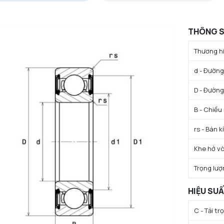
THÔNG S
Thương hi
d - Đường 
D - Đường
B - Chiều
rs - Bán k
Khe hở vò
Trọng lượ
HIỆU SU
C - Tải t