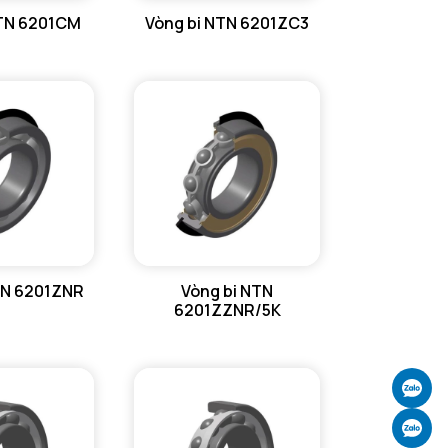
NTN 6201CM
Vòng bi NTN 6201ZC3
TN 6201ZNR
Vòng bi NTN
6201ZZNR/5K
Ch
Ch