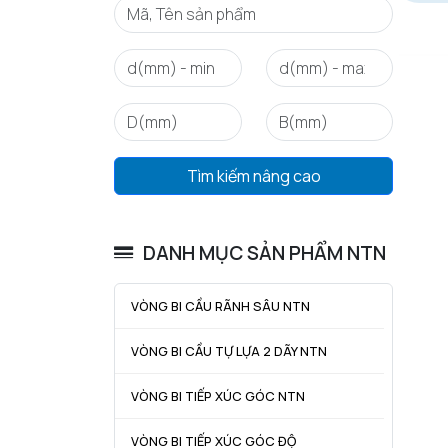
Tìm kiếm nâng cao
DANH MỤC SẢN PHẨM NTN
VÒNG BI CẦU RÃNH SÂU NTN
VÒNG BI CẦU TỰ LỰA 2 DÃY NTN
VÒNG BI TIẾP XÚC GÓC NTN
VÒNG BI TIẾP XÚC GÓC ĐỘ