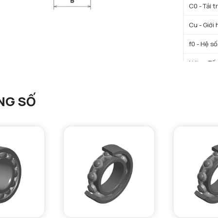
C0 - Tải 
Cu - Giới 
f0 - Hệ số
N lim - Tố
Tmin - Nh
NG SỐ
Tmax - Nh
GIỚI HẠN
da min - Đ
da max - 
Da max - 
ra max - 