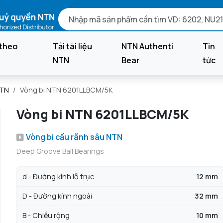
theo
Tải tài liệu
NTN Authenti
Tin
NTN
Bear
tức
NTN
Vòng bi NTN 6201LLBCM/5K
Vòng bi NTN 6201LLBCM/5K
Vòng bi cầu rãnh sâu NTN
Deep Groove Ball Bearings
d - Đường kính lỗ trục
12 mm
D - Đường kính ngoài
32 mm
B - Chiều rộng
10 mm