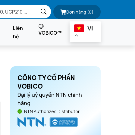
Đơn hàng
(0)
Liên
VI
.vn
VOBICO
hệ
CÔNG TY CỔ PHẦN
VOBICO
Đại lý uỷ quyền NTN chính
hãng
NTN Authorized Distributor