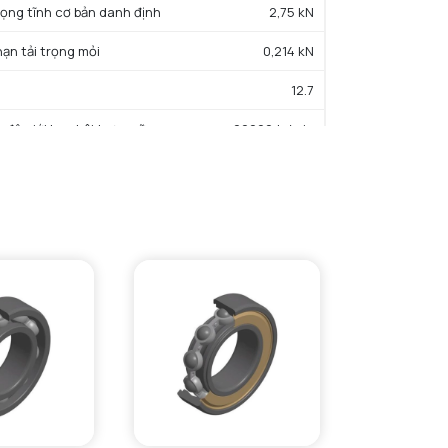
trọng tĩnh cơ bản danh định
2,75 kN
hạn tải trọng mỏi
0,214 kN
12.7
c độ giới hạn bôi trơn mỡ
22000 tr/min
iệt độ hoạt động tối thiểu
-25 °C
iệt độ hoạt động tối đa
110 °C
ường kính vai tối thiểu IR
16 mm
Đường kính vai tối đa IR
17 mm
Đường kính vai tối đa OR
28 mm
Bán kính góc lượn tối đa trục & vỏ
0,6 mm