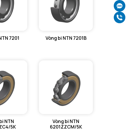
Ch
Gọ
 NTN 7201
Vòng bi NTN 7201B
bi NTN
Vòng bi NTN
ZC4/5K
6201ZZCM/5K