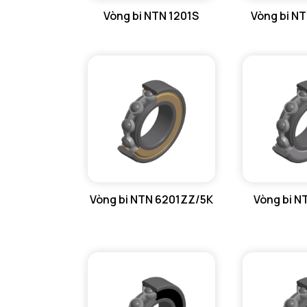
Vòng bi NTN 1201S
Vòng bi N
GỐI ĐỠ NTN
GỐI ĐỠ 2 NỬA NTN
PHỤ KIỆN NTN
MÁY GIA NHIỆT NTN
Vòng bi NTN 6201ZZ/5K
Vòng bi N