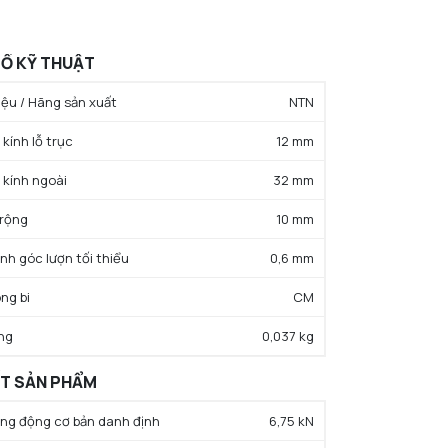
Ố KỸ THUẬT
ệu / Hãng sản xuất
NTN
kính lỗ trục
12 mm
 kính ngoài
32 mm
 rộng
10 mm
ính góc lượn tối thiểu
0,6 mm
ng bi
CM
ng
0,037 kg
ẤT SẢN PHẨM
rọng động cơ bản danh định
6,75 kN