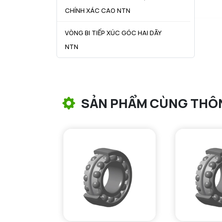
CHÍNH XÁC CAO NTN
VÒNG BI TIẾP XÚC GÓC HAI DÃY
NTN
VÒNG BI CÔN NTN
VÒNG BI TANG TRỐNG NTN
SẢN PHẨM CÙNG THÔ
VÒNG BI TANG TRỐNG CHẶN
TRỤC NTN
VÒNG BI ĐŨA TRỤ NTN
VÒNG BI KIM NTN
VÒNG BI CHẶN TRỤC NTN
VÒNG BI LĂN TRỤ ĐẨY NTN