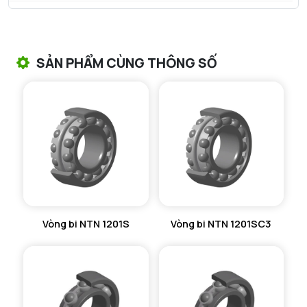
VÒNG BI TANG TRỐNG NTN
VÒNG BI TANG TRỐNG CHẶN TRỤC NTN
SẢN PHẨM CÙNG THÔNG SỐ
VÒNG BI ĐŨA TRỤ NTN
VÒNG BI KIM NTN
VÒNG BI CHẶN TRỤC NTN
VÒNG BI LĂN TRỤ ĐẨY NTN
GỐI ĐỠ NTN
Vòng bi NTN 1201S
Vòng bi NTN 1201SC3
GỐI ĐỠ 2 NỬA NTN
PHỤ KIỆN NTN
MÁY GIA NHIỆT NTN