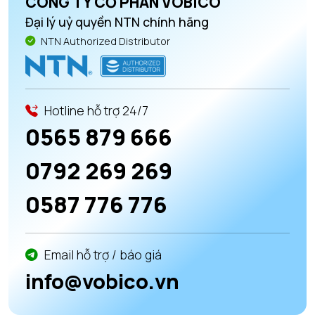
CÔNG TY CỔ PHẦN VOBICO
Đại lý uỷ quyền NTN chính hãng
NTN Authorized Distributor
Hotline hỗ trợ 24/7
0565 879 666
0792 269 269
0587 776 776
Email hỗ trợ / báo giá
info@vobico.vn