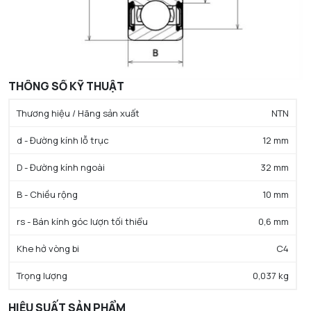
THÔNG SỐ KỸ THUẬT
Thương hiệu / Hãng sản xuất
NTN
d - Đường kính lỗ trục
12 mm
D - Đường kính ngoài
32 mm
B - Chiều rộng
10 mm
rs - Bán kính góc lượn tối thiểu
0,6 mm
Khe hở vòng bi
C4
Trọng lượng
0,037 kg
HIỆU SUẤT SẢN PHẨM