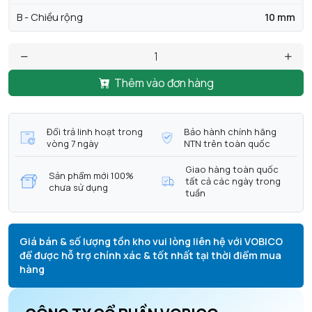
B - Chiều rộng
10 mm
Thêm vào đơn hàng
Đổi trả linh hoạt trong
Bảo hành chính hãng
vòng 7 ngày
NTN trên toàn quốc
Giao hàng toàn quốc
Sản phẩm mới 100%
tất cả các ngày trong
chưa sử dụng
tuần
Giá bán & số lượng tồn kho vui lòng liên hệ với VOBICO
để được hỗ trợ chính xác & tốt nhất tại thời điểm mua
hàng