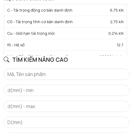
C - Tải trọng động cơ bản danh định
6,75 kN
C0 - Tải trọng tĩnh cơ bản danh định
2,75 kN
Cu - Giới hạn tải trọng mỏi
0,214 kN
f0 - Hệ số
12.7
N lim - Tốc độ giới hạn bôi trơn mỡ
22000 tr/min
TÌM KIẾM NÂNG CAO
Tmin - Nhiệt độ hoạt động tối thiểu
-25 °C
Tmax - Nhiệt độ hoạt động tối đa
110 °C
GIỚI HẠN
da min - Đường kính vai tối thiểu IR
16 mm
da max - Đường kính vai tối đa IR
17 mm
Da max - Đường kính vai tối đa OR
28 mm