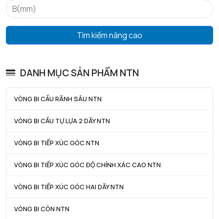
ra max - Bán kính góc lượn tối đa trục & vỏ
0,6 mm
Tìm kiếm nâng cao
DANH MỤC SẢN PHẨM NTN
VÒNG BI CẦU RÃNH SÂU NTN
VÒNG BI CẦU TỰ LỰA 2 DÃY NTN
VÒNG BI TIẾP XÚC GÓC NTN
VÒNG BI TIẾP XÚC GÓC ĐỘ CHÍNH XÁC CAO NTN
VÒNG BI TIẾP XÚC GÓC HAI DÃY NTN
VÒNG BI CÔN NTN