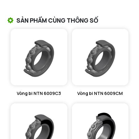
VÒNG BI TANG TRỐNG CHẶN TRỤC NTN
SẢN PHẨM CÙNG THÔNG SỐ
VÒNG BI ĐŨA TRỤ NTN
VÒNG BI KIM NTN
VÒNG BI CHẶN TRỤC NTN
VÒNG BI LĂN TRỤ ĐẨY NTN
GỐI ĐỠ NTN
Vòng bi NTN 6009C3
Vòng bi NTN 6009CM
GỐI ĐỠ 2 NỬA NTN
PHỤ KIỆN NTN
MÁY GIA NHIỆT NTN