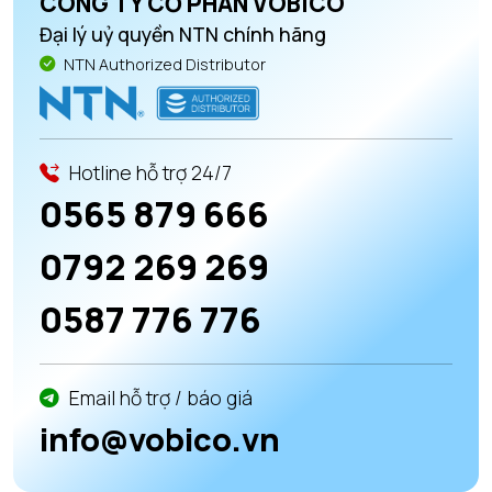
CÔNG TY CỔ PHẦN VOBICO
Đại lý uỷ quyền NTN chính hãng
NTN Authorized Distributor
Hotline hỗ trợ 24/7
0565 879 666
0792 269 269
0587 776 776
Email hỗ trợ / báo giá
info@vobico.vn