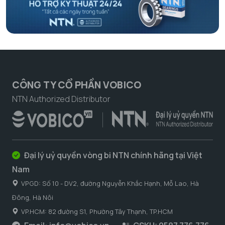
CÔNG TY CỔ PHẦN VOBICO
NTN Authorized Distributor
Đại lý uỷ quyền vòng bi NTN chính hãng tại Việt
Nam
VPGD: Số 10 - DV2, đường Nguyễn Khắc Hạnh, Mỗ Lao, Hà
Đông, Hà Nôi
VP.HCM: 82 đường S1, Phường Tây Thạnh, TP.HCM