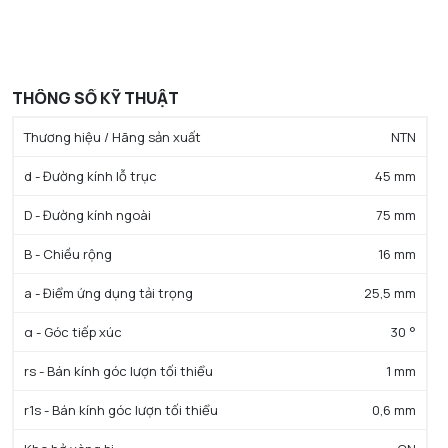
THÔNG SỐ KỸ THUẬT
Thương hiệu / Hãng sản xuất
NTN
d - Đường kính lỗ trục
45 mm
D - Đường kính ngoài
75 mm
B - Chiều rộng
16 mm
a - Điểm ứng dụng tải trọng
25,5 mm
α - Góc tiếp xúc
30 °
rs - Bán kính góc lượn tối thiểu
1 mm
r1s - Bán kính góc lượn tối thiểu
0,6 mm