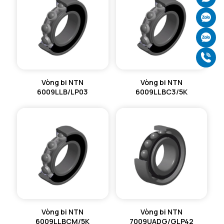
Ch
Ch
Gọ
Vòng bi NTN
Vòng bi NTN
6009LLB/LP03
6009LLBC3/5K
Vòng bi NTN
Vòng bi NTN
6009LLBCM/5K
7009UADG/GLP42