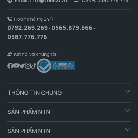
Email:
info@vobico.vn
CSKH: 0587.776.776
Hotline hỗ trợ 24/7
0792.269.269
0565.879.666
-
-
0587.776.776
Kết nối với chúng tôi:
THÔNG TIN CHUNG
SẢN PHẨM NTN
SẢN PHẨM NTN