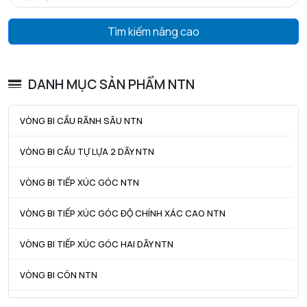
Da max - Đường kính vai tối đa OR
69,5 mm
Tìm kiếm nâng cao
Db max - Đường kính vai tối đa OR
70,5 mm
r1a - Bán kính góc lượn tối đa
0,6 mm
DANH MỤC SẢN PHẨM NTN
ra max - Bán kính góc lượn tối đa trục & vỏ
1 mm
VÒNG BI CẦU RÃNH SÂU NTN
VÒNG BI CẦU TỰ LỰA 2 DÃY NTN
VÒNG BI TIẾP XÚC GÓC NTN
VÒNG BI TIẾP XÚC GÓC ĐỘ CHÍNH XÁC CAO NTN
VÒNG BI TIẾP XÚC GÓC HAI DÃY NTN
VÒNG BI CÔN NTN
VÒNG BI TANG TRỐNG NTN