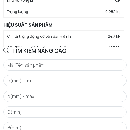
Khe hở vòng bi
CN
Trọng lượng
0,282 kg
HIỆU SUẤT SẢN PHẨM
C - Tải trọng động cơ bản danh định
24,7 kN
C0 - Tải trọng tĩnh cơ bản danh định
17,7 kN
TÌM KIẾM NÂNG CAO
Cu - Giới hạn tải trọng mỏi
1,29 kN
N lim - Tốc độ giới hạn bôi trơn dầu
13000 tr/min
N lim - Tốc độ giới hạn bôi trơn mỡ
9500 tr/min
Tmin - Nhiệt độ hoạt động tối thiểu
-20 °C
Tmax - Nhiệt độ hoạt động tối đa
120 °C
GIỚI HẠN
da min - Đường kính vai tối thiểu IR
50,5 mm