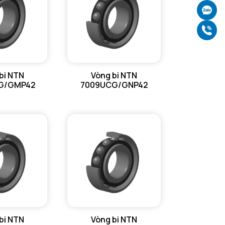
Ch
Gọ
bi NTN
Vòng bi NTN
G/GMP42
7009UCG/GNP42
bi NTN
Vòng bi NTN