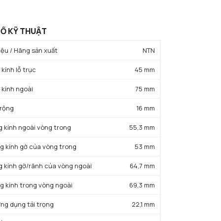
Ố KỸ THUẬT
ệu / Hãng sản xuất
NTN
kính lỗ trục
45 mm
 kính ngoài
75 mm
 rộng
16 mm
g kính ngoài vòng trong
55,3 mm
g kính gờ của vòng trong
53 mm
g kính gờ/rãnh của vòng ngoài
64,7 mm
g kính trong vòng ngoài
69,3 mm
ứng dụng tải trọng
22,1 mm