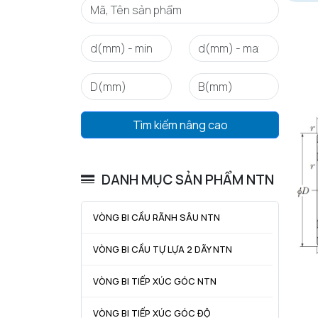
Tìm kiếm nâng cao
DANH MỤC SẢN PHẨM NTN
VÒNG BI CẦU RÃNH SÂU NTN
VÒNG BI CẦU TỰ LỰA 2 DÃY NTN
VÒNG BI TIẾP XÚC GÓC NTN
VÒNG BI TIẾP XÚC GÓC ĐỘ