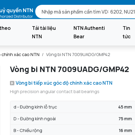
theo
Tải tài liệu
NTN Authenti
Tin
NTN
Bear
tức
ộ chính xác cao NTN
Vòng bi NTN 7009UADG/GMP42
Vòng bi NTN 7009UADG/GMP42
Vòng bi tiếp xúc góc độ chính xác cao NTN
High precision angular contact ball bearings
d - Đường kính lỗ trục
45 mm
D - Đường kính ngoài
75 mm
B - Chiều rộng
16 mm