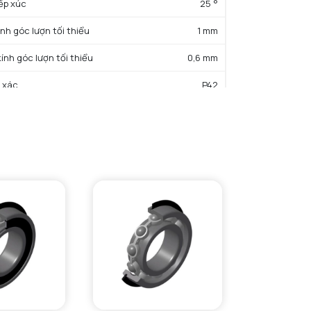
iếp xúc
25 °
ính góc lượn tối thiểu
1 mm
kính góc lượn tối thiểu
0,6 mm
 xác
P42
ng
0,24 kg
ẤT SẢN PHẨM
rọng động cơ bản danh định
26,6 kN
trọng tĩnh cơ bản danh định
19,4 kN
c độ giới hạn bôi trơn dầu
27300 tr/min
c độ giới hạn bôi trơn mỡ
16900 tr/min
rước
GM
i trước
0,48 kN