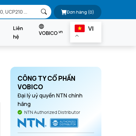
Đơn hàng
(0)
Liên
VI
.vn
VOBICO
hệ
CÔNG TY CỔ PHẦN
VOBICO
Đại lý uỷ quyền NTN chính
hãng
NTN Authorized Distributor