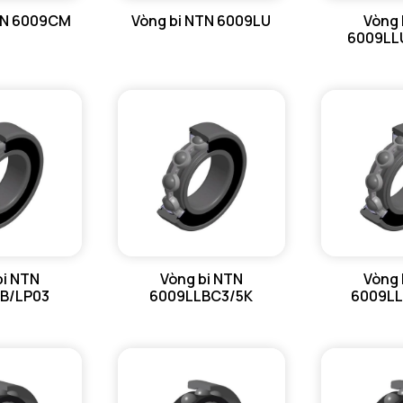
TN 6009CM
Vòng bi NTN 6009LU
Vòng 
Tmin - Nh
6009LL
Tmax - Nh
GIỚI HẠN
da min - Đ
Da max - 
Db max - 
r1a - Bán 
bi NTN
Vòng bi NTN
Vòng 
ra max - 
B/LP03
6009LLBC3/5K
6009L