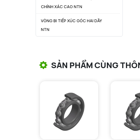
CHÍNH XÁC CAO NTN
VÒNG BI TIẾP XÚC GÓC HAI DÃY
NTN
VÒNG BI CÔN NTN
VÒNG BI TANG TRỐNG NTN
SẢN PHẨM CÙNG THÔ
VÒNG BI TANG TRỐNG CHẶN
TRỤC NTN
VÒNG BI ĐŨA TRỤ NTN
VÒNG BI KIM NTN
VÒNG BI CHẶN TRỤC NTN
VÒNG BI LĂN TRỤ ĐẨY NTN