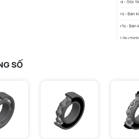
α - Góc t
rs - Bán k
r1s - Bán 
Lớp chính
Trọng lượ
NG SỐ
HIỆU SU
C - Tải t
C0 - Tải 
N lim - Tố
N lim - Tố
Mức tải t
Giá trị tả