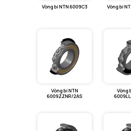
Vòng bi NTN 6009C3
Vòng bi N
GỐI ĐỠ NTN
GỐI ĐỠ 2 NỬA NTN
PHỤ KIỆN NTN
MÁY GIA NHIỆT NTN
Vòng bi NTN
Vòng 
6009ZZNR/2AS
6009LL