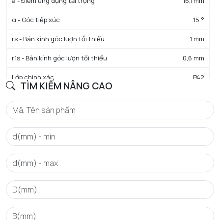
a - Điểm ứng dụng tải trọng
16,1 mm
α - Góc tiếp xúc
15 °
rs - Bán kính góc lượn tối thiểu
1 mm
r1s - Bán kính góc lượn tối thiểu
0,6 mm
Lớp chính xác
P42
TÌM KIẾM NÂNG CAO
Trọng lượng
0,24 kg
HIỆU SUẤT SẢN PHẨM
C - Tải trọng động cơ bản danh định
28,1 kN
C0 - Tải trọng tĩnh cơ bản danh định
20,4 kN
f0 - Hệ số
15.4
N lim - Tốc độ giới hạn bôi trơn dầu
31200 tr/min
N lim - Tốc độ giới hạn bôi trơn mỡ
19500 tr/min