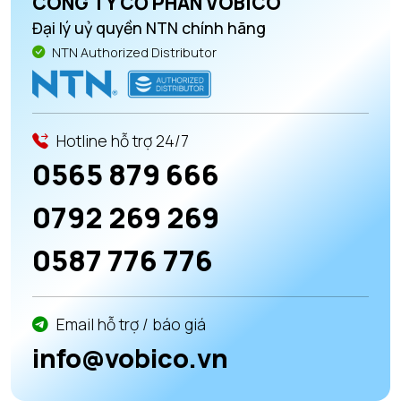
CÔNG TY CỔ PHẦN VOBICO
Đại lý uỷ quyền NTN chính hãng
NTN Authorized Distributor
Hotline hỗ trợ 24/7
0565 879 666
0792 269 269
0587 776 776
Email hỗ trợ / báo giá
info@vobico.vn