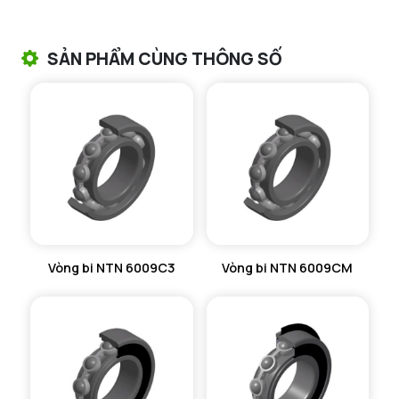
VÒNG BI TANG TRỐNG CHẶN TRỤC NTN
SẢN PHẨM CÙNG THÔNG SỐ
VÒNG BI ĐŨA TRỤ NTN
VÒNG BI KIM NTN
VÒNG BI CHẶN TRỤC NTN
VÒNG BI LĂN TRỤ ĐẨY NTN
GỐI ĐỠ NTN
Vòng bi NTN 6009C3
Vòng bi NTN 6009CM
GỐI ĐỠ 2 NỬA NTN
PHỤ KIỆN NTN
MÁY GIA NHIỆT NTN