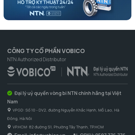
CÔNG TY CỔ PHẦN VOBICO
NTN Authorized Distributor
Đại lý uỷ quyền vòng bi NTN chính hãng tại Việt
Nam
VPGD: Số 10 - DV2, đường Nguyễn Khắc Hạnh, Mỗ Lao, Hà
Đông, Hà Nôi
VP.HCM: 82 đường S1, Phường Tây Thạnh, TP.HCM