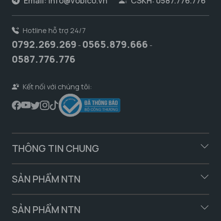
Email:
info@vobico.vn
CSKH: 0587.776.776
Hotline hỗ trợ 24/7
0792.269.269
0565.879.666
-
-
0587.776.776
Kết nối với chúng tôi:
THÔNG TIN CHUNG
SẢN PHẨM NTN
SẢN PHẨM NTN