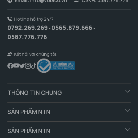
Email:
info@vobico.vn
CSKH: 0587.776.776
Hotline hỗ trợ 24/7
0792.269.269
0565.879.666
-
-
0587.776.776
Kết nối với chúng tôi:
THÔNG TIN CHUNG
SẢN PHẨM NTN
SẢN PHẨM NTN