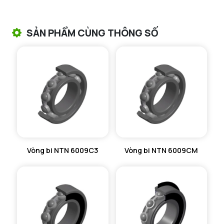
VÒNG BI TANG TRỐNG CHẶN TRỤC NTN
SẢN PHẨM CÙNG THÔNG SỐ
VÒNG BI ĐŨA TRỤ NTN
VÒNG BI KIM NTN
VÒNG BI CHẶN TRỤC NTN
VÒNG BI LĂN TRỤ ĐẨY NTN
GỐI ĐỠ NTN
Vòng bi NTN 6009C3
Vòng bi NTN 6009CM
GỐI ĐỠ 2 NỬA NTN
PHỤ KIỆN NTN
MÁY GIA NHIỆT NTN