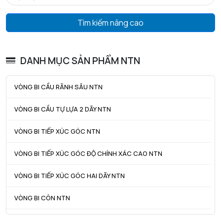
Giá trị tải trước
0,069 kN
Tìm kiếm nâng cao
Tmin - Nhiệt độ hoạt động tối thiểu
-20 °C
Tmax - Nhiệt độ hoạt động tối đa
120 °C
DANH MỤC SẢN PHẨM NTN
GIỚI HẠN
VÒNG BI CẦU RÃNH SÂU NTN
da min - Đường kính vai tối thiểu IR
50,5 mm
VÒNG BI CẦU TỰ LỰA 2 DÃY NTN
Da max - Đường kính vai tối đa OR
69,5 mm
VÒNG BI TIẾP XÚC GÓC NTN
Db max - Đường kính vai tối đa OR
70,5 mm
r1a - Bán kính góc lượn tối đa
0,6 mm
VÒNG BI TIẾP XÚC GÓC ĐỘ CHÍNH XÁC CAO NTN
ra max - Bán kính góc lượn tối đa trục & vỏ
1 mm
VÒNG BI TIẾP XÚC GÓC HAI DÃY NTN
VÒNG BI CÔN NTN
VÒNG BI TANG TRỐNG NTN