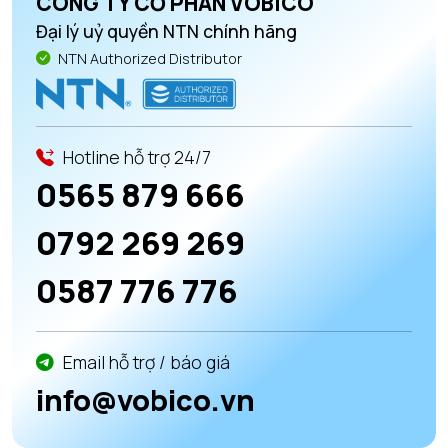
CÔNG TY CỔ PHẦN VOBICO
Đại lý uỷ quyền NTN chính hãng
NTN Authorized Distributor
Hotline hỗ trợ 24/7
0565 879 666
0792 269 269
0587 776 776
Email hỗ trợ / báo giá
info@vobico.vn