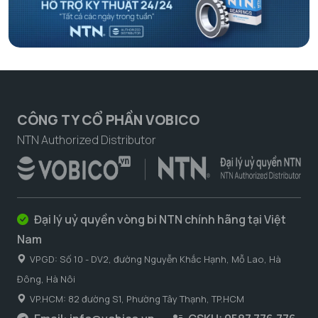
CÔNG TY CỔ PHẦN VOBICO
NTN Authorized Distributor
Đại lý uỷ quyền vòng bi NTN chính hãng tại Việt
Nam
VPGD: Số 10 - DV2, đường Nguyễn Khắc Hạnh, Mỗ Lao, Hà
Đông, Hà Nôi
VP.HCM: 82 đường S1, Phường Tây Thạnh, TP.HCM