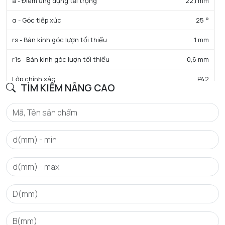
a - Điểm ứng dụng tải trọng
22,1 mm
α - Góc tiếp xúc
25 °
rs - Bán kính góc lượn tối thiểu
1 mm
r1s - Bán kính góc lượn tối thiểu
0,6 mm
Lớp chính xác
P42
TÌM KIẾM NÂNG CAO
Trọng lượng
0,24 kg
HIỆU SUẤT SẢN PHẨM
C - Tải trọng động cơ bản danh định
26,6 kN
C0 - Tải trọng tĩnh cơ bản danh định
19,4 kN
N lim - Tốc độ giới hạn bôi trơn dầu
27300 tr/min
N lim - Tốc độ giới hạn bôi trơn mỡ
16900 tr/min
Mức tải trước
GL