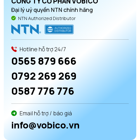
CÔNG TY CỔ PHẦN VOBICO
Đại lý uỷ quyền NTN chính hãng
NTN Authorized Distributor
Hotline hỗ trợ 24/7
0565 879 666
0792 269 269
0587 776 776
Email hỗ trợ / báo giá
info@vobico.vn