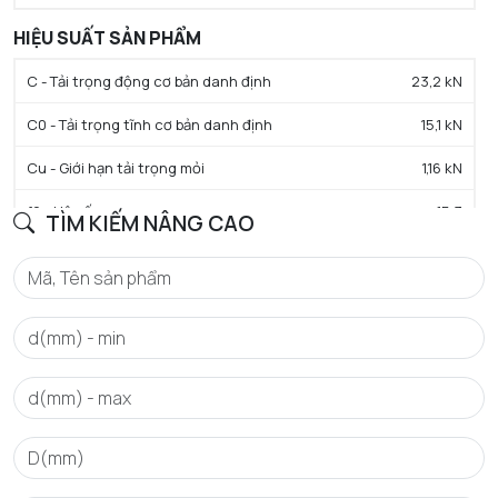
HIỆU SUẤT SẢN PHẨM
C - Tải trọng động cơ bản danh định
23,2 kN
C0 - Tải trọng tĩnh cơ bản danh định
15,1 kN
Cu - Giới hạn tải trọng mỏi
1,16 kN
f0 - Hệ số
15.3
TÌM KIẾM NÂNG CAO
N lim - Tốc độ giới hạn bôi trơn mỡ
9200 tr/min
Tmin - Nhiệt độ hoạt động tối thiểu
-20 °C
Tmax - Nhiệt độ hoạt động tối đa
60 °C
GIỚI HẠN
da min - Đường kính vai tối thiểu IR
50 mm
da max - Đường kính vai tối đa IR
52,5 mm