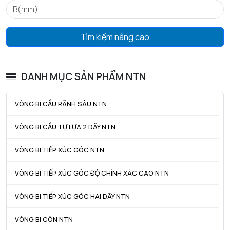
Da max - Đường kính vai tối đa OR
70 mm
ra max - Bán kính góc lượn tối đa trục & vỏ
1 mm
Tìm kiếm nâng cao
rNa max - Bán kính góc lượn tối đa ở phía phân đoạn
0,5 mm
DANH MỤC SẢN PHẨM NTN
VÒNG BI CẦU RÃNH SÂU NTN
VÒNG BI CẦU TỰ LỰA 2 DÃY NTN
VÒNG BI TIẾP XÚC GÓC NTN
VÒNG BI TIẾP XÚC GÓC ĐỘ CHÍNH XÁC CAO NTN
VÒNG BI TIẾP XÚC GÓC HAI DÃY NTN
VÒNG BI CÔN NTN