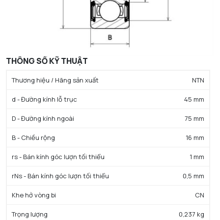
THÔNG SỐ KỸ THUẬT
Thương hiệu / Hãng sản xuất
NTN
d - Đường kính lỗ trục
45 mm
D - Đường kính ngoài
75 mm
B - Chiều rộng
16 mm
rs - Bán kính góc lượn tối thiểu
1 mm
rNs - Bán kính góc lượn tối thiểu
0,5 mm
Khe hở vòng bi
CN
Trọng lượng
0,237 kg