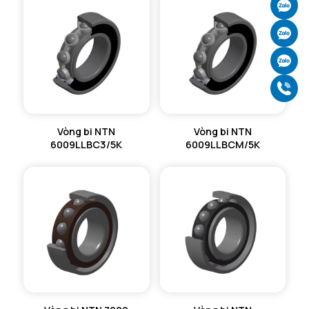
Ch
Ch
Ch
Gọ
Vòng bi NTN
Vòng bi NTN
6009LLBC3/5K
6009LLBCM/5K