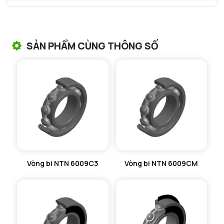
VÒNG BI TANG TRỐNG NTN
VÒNG BI TANG TRỐNG CHẶN TRỤC NTN
SẢN PHẨM CÙNG THÔNG SỐ
VÒNG BI ĐŨA TRỤ NTN
VÒNG BI KIM NTN
VÒNG BI CHẶN TRỤC NTN
VÒNG BI LĂN TRỤ ĐẨY NTN
GỐI ĐỠ NTN
Vòng bi NTN 6009C3
Vòng bi NTN 6009CM
GỐI ĐỠ 2 NỬA NTN
PHỤ KIỆN NTN
MÁY GIA NHIỆT NTN