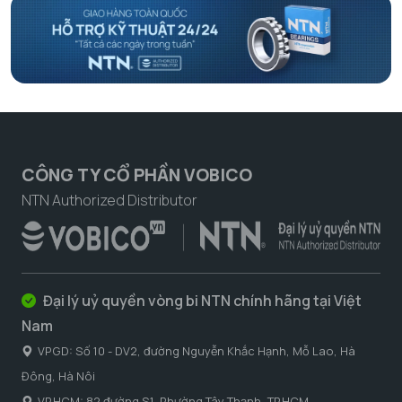
CÔNG TY CỔ PHẦN VOBICO
NTN Authorized Distributor
Đại lý uỷ quyền vòng bi NTN chính hãng tại Việt
Nam
VPGD: Số 10 - DV2, đường Nguyễn Khắc Hạnh, Mỗ Lao, Hà
Đông, Hà Nôi
VP.HCM: 82 đường S1, Phường Tây Thạnh, TP.HCM