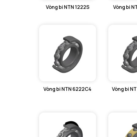
Vòng bi NTN 1222S
Vòng bi N
GỐI ĐỠ NTN
GỐI ĐỠ 2 NỬA NTN
PHỤ KIỆN NTN
MÁY GIA NHIỆT NTN
Vòng bi NTN 6222C4
Vòng bi N