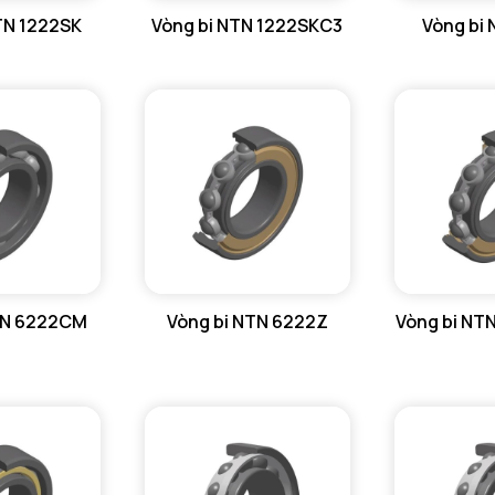
TN 1222SK
Vòng bi NTN 1222SKC3
Vòng bi
Da max - 
Db max - 
r1a - Bán 
ra max - 
TN 6222CM
Vòng bi NTN 6222Z
Vòng bi NT