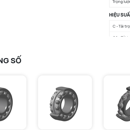
Trọng lượ
HIỆU SU
C - Tải t
C0 - Tải 
Cu - Giới 
NG SỐ
N lim - Tố
N lim - Tố
Tmin - Nh
Tmax - Nh
GIỚI HẠN
da min - Đ
db min - Đ