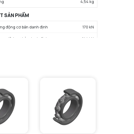
ng
4,54 kg
ẤT SẢN PHẨM
rọng động cơ bản danh định
170 kN
trọng tĩnh cơ bản danh định
144 kN
hạn tải trọng mỏi
8,8 kN
c độ giới hạn bôi trơn dầu
4000 tr/min
c độ giới hạn bôi trơn mỡ
3000 tr/min
iệt độ hoạt động tối thiểu
-40 °C
iệt độ hoạt động tối đa
120 °C
ường kính vai tối thiểu IR
122 mm
ường kính vai tối thiểu IR
117 mm