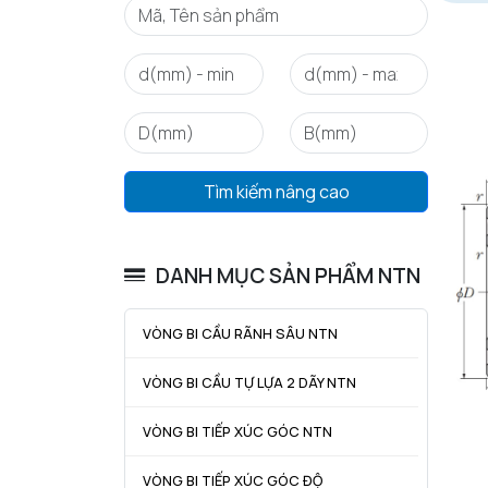
Tìm kiếm nâng cao
DANH MỤC SẢN PHẨM NTN
VÒNG BI CẦU RÃNH SÂU NTN
VÒNG BI CẦU TỰ LỰA 2 DÃY NTN
VÒNG BI TIẾP XÚC GÓC NTN
VÒNG BI TIẾP XÚC GÓC ĐỘ