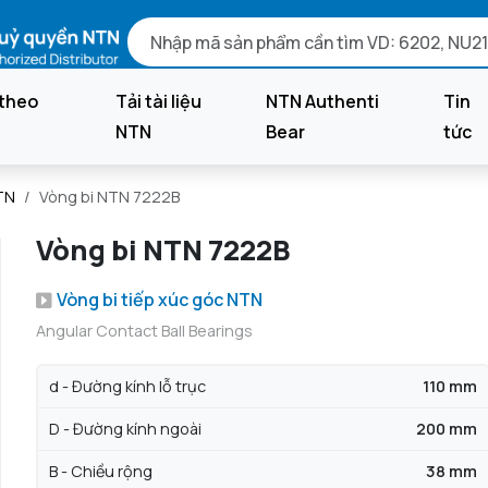
theo
Tải tài liệu
NTN Authenti
Tin
NTN
Bear
tức
TN
Vòng bi NTN 7222B
Vòng bi NTN 7222B
Vòng bi tiếp xúc góc NTN
Angular Contact Ball Bearings
d - Đường kính lỗ trục
110 mm
D - Đường kính ngoài
200 mm
B - Chiều rộng
38 mm