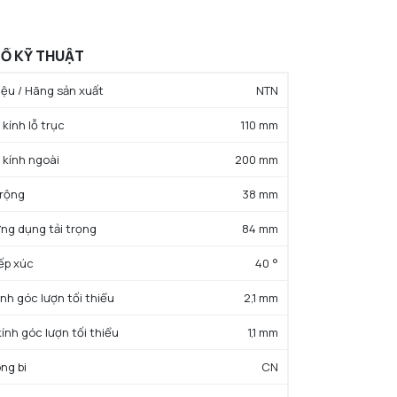
Ố KỸ THUẬT
ệu / Hãng sản xuất
NTN
kính lỗ trục
110 mm
 kính ngoài
200 mm
 rộng
38 mm
ứng dụng tải trọng
84 mm
iếp xúc
40 °
ính góc lượn tối thiểu
2,1 mm
kính góc lượn tối thiểu
1,1 mm
ng bi
CN