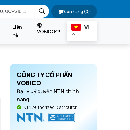
Đơn hàng
(0)
Liên
VI
.vn
VOBICO
hệ
CÔNG TY CỔ PHẦN
VOBICO
Đại lý uỷ quyền NTN chính
hãng
NTN Authorized Distributor