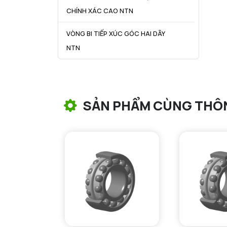
CHÍNH XÁC CAO NTN
VÒNG BI TIẾP XÚC GÓC HAI DÃY
NTN
VÒNG BI CÔN NTN
VÒNG BI TANG TRỐNG NTN
SẢN PHẨM CÙNG THÔ
VÒNG BI TANG TRỐNG CHẶN
TRỤC NTN
VÒNG BI ĐŨA TRỤ NTN
VÒNG BI KIM NTN
VÒNG BI CHẶN TRỤC NTN
VÒNG BI LĂN TRỤ ĐẨY NTN