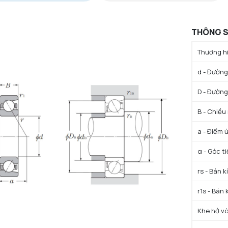
THÔNG S
Thương hi
d - Đường 
D - Đường
B - Chiều
a - Điểm 
α - Góc t
rs - Bán k
r1s - Bán 
Khe hở vò