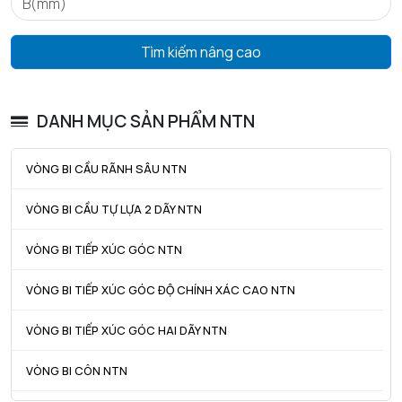
Tmin - Nhiệt độ hoạt động tối thiểu
-20 °C
Tmax - Nhiệt độ hoạt động tối đa
120 °C
Tìm kiếm nâng cao
GIỚI HẠN
da min - Đường kính vai tối thiểu IR
121 mm
DANH MỤC SẢN PHẨM NTN
da max - Đường kính vai tối đa IR
138 mm
VÒNG BI CẦU RÃNH SÂU NTN
db - Đường kính tối thiểu cho ống lót
116 mm
VÒNG BI CẦU TỰ LỰA 2 DÃY NTN
Ce - Chiều dài tối thiểu cho ống lót
7 mm
VÒNG BI TIẾP XÚC GÓC NTN
Da max - Đường kính vai tối đa OR
189 mm
ra max - Bán kính góc lượn tối đa trục & vỏ
2 mm
VÒNG BI TIẾP XÚC GÓC ĐỘ CHÍNH XÁC CAO NTN
VÒNG BI TIẾP XÚC GÓC HAI DÃY NTN
VÒNG BI CÔN NTN