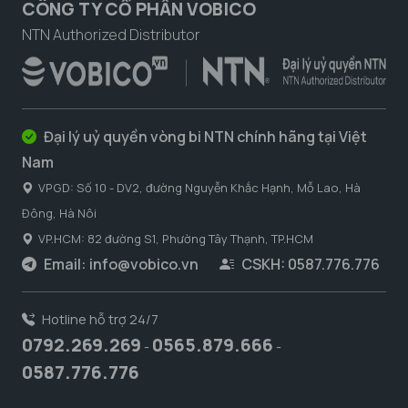
CÔNG TY CỔ PHẦN VOBICO
NTN Authorized Distributor
Đại lý uỷ quyền vòng bi NTN chính hãng tại Việt
Nam
VPGD: Số 10 - DV2, đường Nguyễn Khắc Hạnh, Mỗ Lao, Hà
Đông, Hà Nôi
VP.HCM: 82 đường S1, Phường Tây Thạnh, TP.HCM
Email:
info@vobico.vn
CSKH: 0587.776.776
Hotline hỗ trợ 24/7
0792.269.269
0565.879.666
-
-
0587.776.776