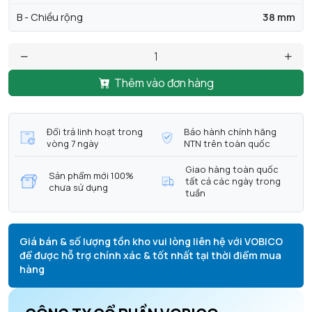
B - Chiều rộng
38 mm
Thêm vào đơn hàng
Đổi trả linh hoạt trong
Bảo hành chính hãng
vòng 7 ngày
NTN trên toàn quốc
Giao hàng toàn quốc
Sản phẩm mới 100%
tất cả các ngày trong
chưa sử dụng
tuần
Giá bán & số lượng tồn kho vui lòng liên hệ với VOBICO
để được hỗ trợ chính xác & tốt nhất tại thời điểm mua
hàng