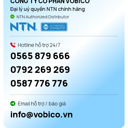
CÔNG TY CỔ PHẦN VOBICO
Đại lý uỷ quyền NTN chính hãng
NTN Authorized Distributor
Hotline hỗ trợ 24/7
0565 879 666
0792 269 269
0587 776 776
Email hỗ trợ / báo giá
info@vobico.vn