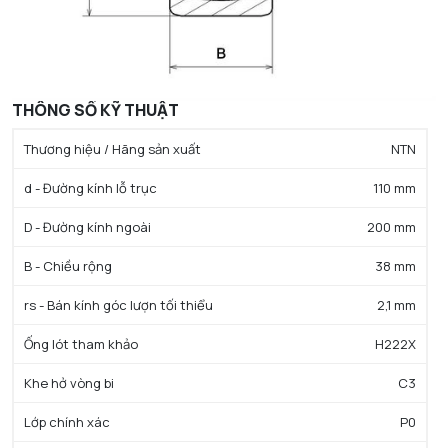
THÔNG SỐ KỸ THUẬT
Thương hiệu / Hãng sản xuất
NTN
d - Đường kính lỗ trục
110 mm
D - Đường kính ngoài
200 mm
B - Chiều rộng
38 mm
rs - Bán kính góc lượn tối thiểu
2,1 mm
Ống lót tham khảo
H222X
Khe hở vòng bi
C3
Lớp chính xác
P0