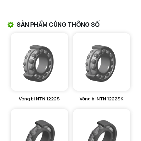
VÒNG BI TANG TRỐNG NTN
VÒNG BI TANG TRỐNG CHẶN TRỤC NTN
SẢN PHẨM CÙNG THÔNG SỐ
VÒNG BI ĐŨA TRỤ NTN
VÒNG BI KIM NTN
VÒNG BI CHẶN TRỤC NTN
VÒNG BI LĂN TRỤ ĐẨY NTN
GỐI ĐỠ NTN
Vòng bi NTN 1222S
Vòng bi NTN 1222SK
GỐI ĐỠ 2 NỬA NTN
PHỤ KIỆN NTN
MÁY GIA NHIỆT NTN