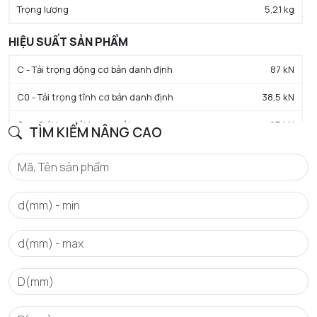
Trọng lượng
5,21 kg
HIỆU SUẤT SẢN PHẨM
C - Tải trọng động cơ bản danh định
87 kN
C0 - Tải trọng tĩnh cơ bản danh định
38,5 kN
Cu - Giới hạn tải trọng mỏi
1,5 kN
TÌM KIẾM NÂNG CAO
e - Trị số giới hạn
0.18
Y0 - Hệ số tải trọng trục tĩnh
3.9
Y1 - Hệ số tải trọng trục thấp hơn
3.7
Y2 - Hệ số tải trọng trục trên
5.7
N lim - Tốc độ giới hạn bôi trơn dầu
3400 tr/min
N lim - Tốc độ giới hạn bôi trơn mỡ
2800 tr/min