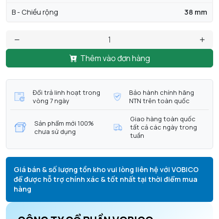
B - Chiều rộng
38 mm
Thêm vào đơn hàng
Đổi trả linh hoạt trong
Bảo hành chính hãng
vòng 7 ngày
NTN trên toàn quốc
Giao hàng toàn quốc
Sản phẩm mới 100%
tất cả các ngày trong
chưa sử dụng
tuần
Giá bán & số lượng tồn kho vui lòng liên hệ với VOBICO
để được hỗ trợ chính xác & tốt nhất tại thời điểm mua
hàng