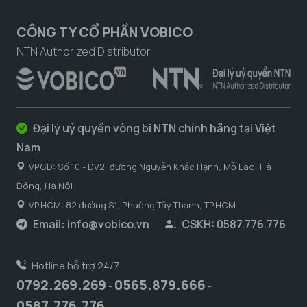
CÔNG TY CỔ PHẦN VOBICO
NTN Authorized Distributor
Đại lý uỷ quyền vòng bi NTN chính hãng tại Việt
Nam
VPGD: Số 10 - DV2, đường Nguyễn Khắc Hạnh, Mỗ Lao, Hà
Đông, Hà Nôi
VP.HCM: 82 đường S1, Phường Tây Thạnh, TP.HCM
Email:
info@vobico.vn
CSKH: 0587.776.776
Hotline hỗ trợ 24/7
0792.269.269
0565.879.666
-
-
0587.776.776