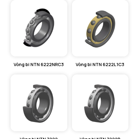
Vòng bi NTN 6222NRC3
Vòng bi NTN 6222L1C3