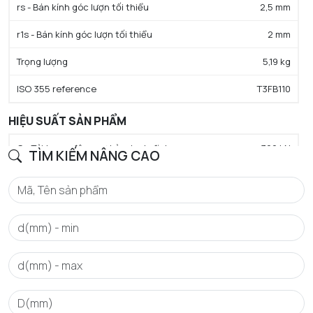
rs - Bán kính góc lượn tối thiểu
2,5 mm
r1s - Bán kính góc lượn tối thiểu
2 mm
Trọng lượng
5,19 kg
ISO 355 reference
T3FB110
HIỆU SUẤT SẢN PHẨM
C - Tải trọng động cơ bản danh định
360 kN
TÌM KIẾM NÂNG CAO
C0 - Tải trọng tĩnh cơ bản danh định
435 kN
Cu - Giới hạn tải trọng mỏi
46,5 kN
A2 - Hệ số tuổi thọ định mức
1
e - Trị số giới hạn
0.42
Y0 - Hệ số tải trọng trục tĩnh
0.79
Y2 - Hệ số tải trọng trục trên
1.43