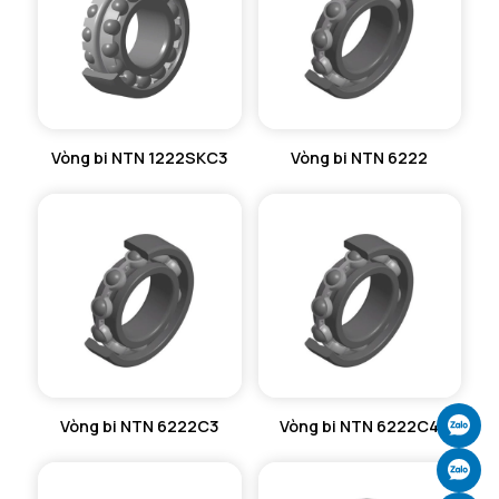
MÁY GIA NHIỆT NTN
Vòng bi NTN 1222SKC3
Vòng bi NTN 6222
Ch
Vòng bi NTN 6222C3
Vòng bi NTN 6222C4
Ch