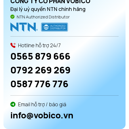
CÔNG TY CỔ PHẦN VOBICO
Đại lý uỷ quyền NTN chính hãng
NTN Authorized Distributor
Hotline hỗ trợ 24/7
0565 879 666
0792 269 269
0587 776 776
Email hỗ trợ / báo giá
info@vobico.vn