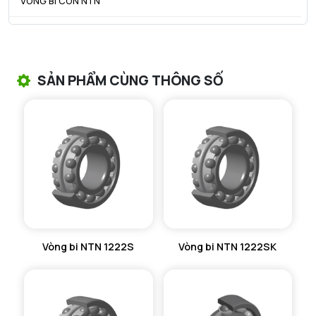
VÒNG BI CÔN NTN
VÒNG BI TANG TRỐNG NTN
VÒNG BI TANG TRỐNG CHẶN TRỤC NTN
SẢN PHẨM CÙNG THÔNG SỐ
VÒNG BI ĐŨA TRỤ NTN
VÒNG BI KIM NTN
VÒNG BI CHẶN TRỤC NTN
VÒNG BI LĂN TRỤ ĐẨY NTN
GỐI ĐỠ NTN
Vòng bi NTN 1222S
Vòng bi NTN 1222SK
GỐI ĐỠ 2 NỬA NTN
PHỤ KIỆN NTN