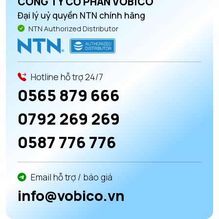
CÔNG TY CỔ PHẦN VOBICO
Đại lý uỷ quyền NTN chính hãng
NTN Authorized Distributor
Hotline hỗ trợ 24/7
0565 879 666
0792 269 269
0587 776 776
Email hỗ trợ / báo giá
info@vobico.vn