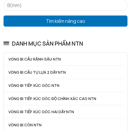
Tìm kiếm nâng cao
DANH MỤC SẢN PHẨM NTN
VÒNG BI CẦU RÃNH SÂU NTN
VÒNG BI CẦU TỰ LỰA 2 DÃY NTN
VÒNG BI TIẾP XÚC GÓC NTN
VÒNG BI TIẾP XÚC GÓC ĐỘ CHÍNH XÁC CAO NTN
VÒNG BI TIẾP XÚC GÓC HAI DÃY NTN
VÒNG BI CÔN NTN