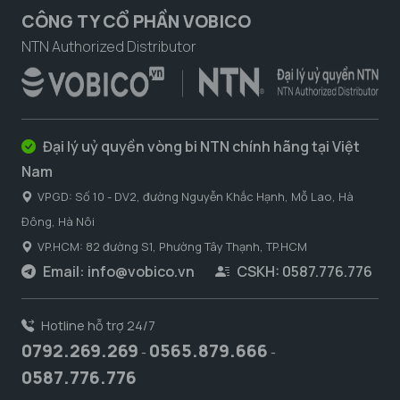
CÔNG TY CỔ PHẦN VOBICO
NTN Authorized Distributor
Đại lý uỷ quyền vòng bi NTN chính hãng tại Việt
Nam
VPGD: Số 10 - DV2, đường Nguyễn Khắc Hạnh, Mỗ Lao, Hà
Đông, Hà Nôi
VP.HCM: 82 đường S1, Phường Tây Thạnh, TP.HCM
Email:
info@vobico.vn
CSKH: 0587.776.776
Hotline hỗ trợ 24/7
0792.269.269
0565.879.666
-
-
0587.776.776