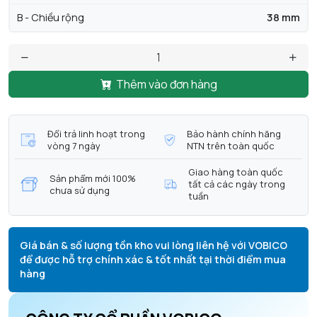
B - Chiều rộng
38 mm
Thêm vào đơn hàng
Đổi trả linh hoạt trong
Bảo hành chính hãng
vòng 7 ngày
NTN trên toàn quốc
Giao hàng toàn quốc
Sản phẩm mới 100%
tất cả các ngày trong
chưa sử dụng
tuần
Giá bán & số lượng tồn kho vui lòng liên hệ với VOBICO
để được hỗ trợ chính xác & tốt nhất tại thời điểm mua
hàng