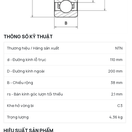
THÔNG SỐ KỸ THUẬT
Thương hiệu / Hãng sản xuất
NTN
d - Đường kính lỗ trục
110 mm
D - Đường kính ngoài
200 mm
B - Chiều rộng
38 mm
rs - Bán kính góc lượn tối thiểu
2,1 mm
Khe hở vòng bi
C3
Trọng lượng
4,36 kg
HIỆU SUẤT SẢN PHẨM