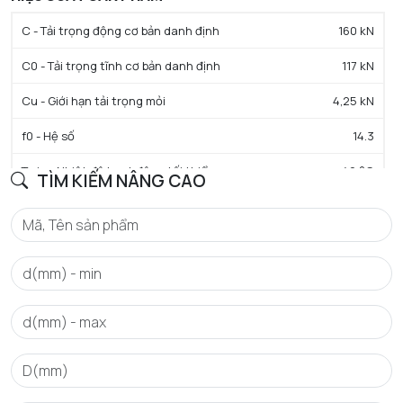
C - Tải trọng động cơ bản danh định
160 kN
C0 - Tải trọng tĩnh cơ bản danh định
117 kN
Cu - Giới hạn tải trọng mỏi
4,25 kN
f0 - Hệ số
14.3
Tmin - Nhiệt độ hoạt động tối thiểu
-40 °C
TÌM KIẾM NÂNG CAO
Tmax - Nhiệt độ hoạt động tối đa
120 °C
GIỚI HẠN
da min - Đường kính vai tối thiểu IR
121 mm
Da max - Đường kính vai tối đa OR
189 mm
ra max - Bán kính góc lượn tối đa trục & vỏ
2 mm