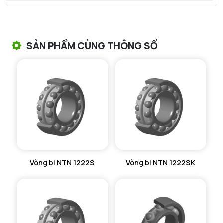
VÒNG BI TANG TRỐNG NTN
VÒNG BI TANG TRỐNG CHẶN TRỤC NTN
SẢN PHẨM CÙNG THÔNG SỐ
VÒNG BI ĐŨA TRỤ NTN
VÒNG BI KIM NTN
VÒNG BI CHẶN TRỤC NTN
VÒNG BI LĂN TRỤ ĐẨY NTN
GỐI ĐỠ NTN
Vòng bi NTN 1222S
Vòng bi NTN 1222SK
GỐI ĐỠ 2 NỬA NTN
PHỤ KIỆN NTN
MÁY GIA NHIỆT NTN