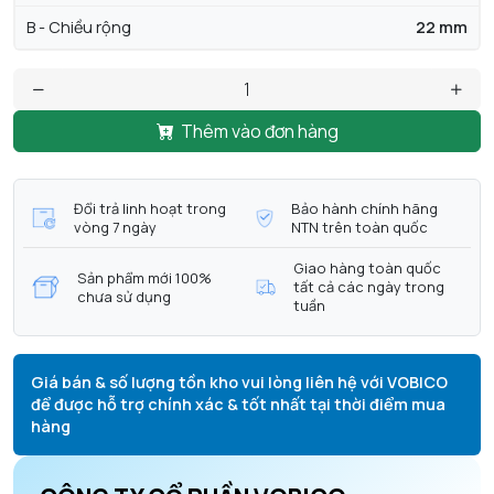
B - Chiều rộng
22 mm
Thêm vào đơn hàng
Đổi trả linh hoạt trong
Bảo hành chính hãng
vòng 7 ngày
NTN trên toàn quốc
Giao hàng toàn quốc
Sản phẩm mới 100%
tất cả các ngày trong
chưa sử dụng
tuần
Giá bán & số lượng tồn kho vui lòng liên hệ với VOBICO
để được hỗ trợ chính xác & tốt nhất tại thời điểm mua
hàng