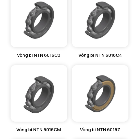
VÒNG BI KIM NTN
VÒNG BI CHẶN TRỤC NTN
VÒNG BI LĂN TRỤ ĐẨY NTN
GỐI ĐỠ NTN
Vòng bi NTN 6016C3
Vòng bi NTN 6016C4
GỐI ĐỠ 2 NỬA NTN
PHỤ KIỆN NTN
MÁY GIA NHIỆT NTN
Vòng bi NTN 6016CM
Vòng bi NTN 6016Z