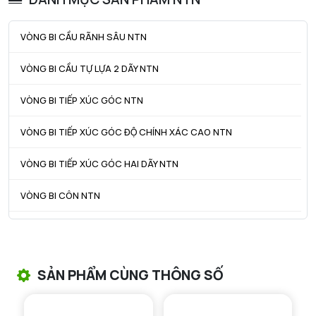
ra max - Bán kính góc lượn tối đa
1 mm
VÒNG BI CẦU RÃNH SÂU NTN
r1a - Bán kính góc lượn tối đa
1 mm
VÒNG BI CẦU TỰ LỰA 2 DÃY NTN
VÒNG BI TIẾP XÚC GÓC NTN
VÒNG BI TIẾP XÚC GÓC ĐỘ CHÍNH XÁC CAO NTN
VÒNG BI TIẾP XÚC GÓC HAI DÃY NTN
VÒNG BI CÔN NTN
VÒNG BI TANG TRỐNG NTN
VÒNG BI TANG TRỐNG CHẶN TRỤC NTN
SẢN PHẨM CÙNG THÔNG SỐ
VÒNG BI ĐŨA TRỤ NTN