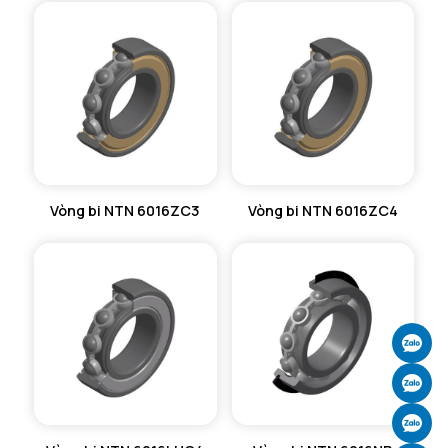
Vòng bi NTN 6016ZC3
Vòng bi NTN 6016ZC4
Ch
Ch
Ch