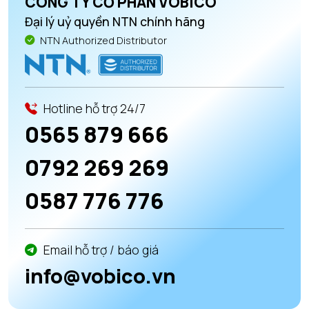
CÔNG TY CỔ PHẦN VOBICO
Đại lý uỷ quyền NTN chính hãng
NTN Authorized Distributor
Hotline hỗ trợ 24/7
0565 879 666
0792 269 269
0587 776 776
Email hỗ trợ / báo giá
info@vobico.vn