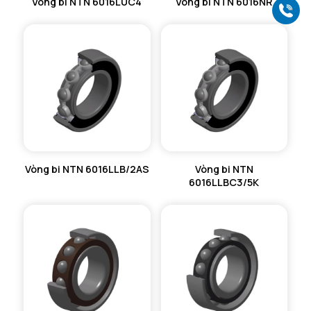
Vòng bi NTN 6016LUC4
Vòng bi NTN 6016NR
Gọ
Vòng bi NTN 6016LLB/2AS
Vòng bi NTN
6016LLBC3/5K