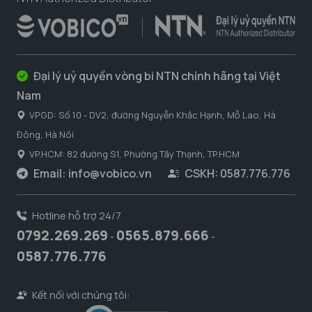
Đại lý uỷ quyền vòng bi NTN chính hãng tại Việt
Nam
VPGD: Số 10 - DV2, đường Nguyễn Khắc Hạnh, Mỗ Lao, Hà
Đông, Hà Nôi
VP.HCM: 82 đường S1, Phường Tây Thạnh, TP.HCM
Email:
info@vobico.vn
CSKH: 0587.776.776
Hotline hỗ trợ 24/7
0792.269.269
0565.879.666
-
-
0587.776.776
Kết nối với chúng tôi: