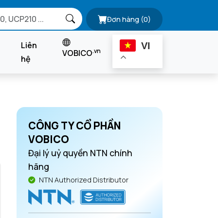
Đơn hàng
(0)
Liên
VI
.vn
VOBICO
hệ
CÔNG TY CỔ PHẦN
VOBICO
Đại lý uỷ quyền NTN chính
hãng
NTN Authorized Distributor