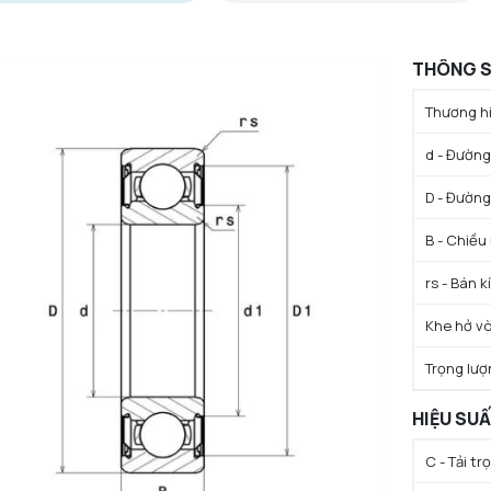
THÔNG S
Thương hi
d - Đường 
D - Đường
B - Chiều
rs - Bán k
Khe hở vò
Trọng lượ
HIỆU SU
C - Tải t