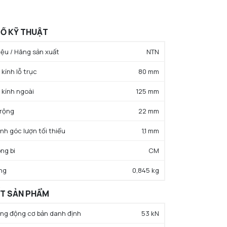
Ố KỸ THUẬT
ệu / Hãng sản xuất
NTN
kính lỗ trục
80 mm
 kính ngoài
125 mm
 rộng
22 mm
ính góc lượn tối thiểu
1,1 mm
ng bi
CM
ng
0,845 kg
ẤT SẢN PHẨM
rọng động cơ bản danh định
53 kN