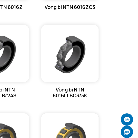
NTN 6016Z
Vòng bi NTN 6016ZC3
bi NTN
Vòng bi NTN
LB/2AS
6016LLBC3/5K
Ch
Ch