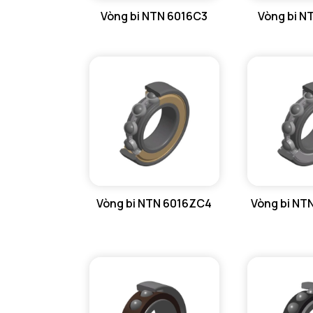
Vòng bi NTN 6016C3
Vòng bi N
GỐI ĐỠ NTN
GỐI ĐỠ 2 NỬA NTN
PHỤ KIỆN NTN
MÁY GIA NHIỆT NTN
Vòng bi NTN 6016ZC4
Vòng bi NT