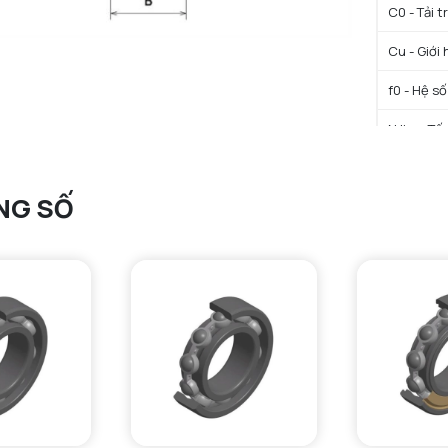
C0 - Tải 
Cu - Giới 
f0 - Hệ số
N lim - Tố
Tmin - Nh
NG SỐ
Tmax - Nh
GIỚI HẠN
da min - Đ
Da max - 
ra max - 