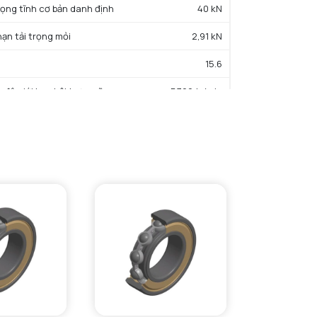
trọng tĩnh cơ bản danh định
40 kN
hạn tải trọng mỏi
2,91 kN
15.6
c độ giới hạn bôi trơn mỡ
5300 tr/min
iệt độ hoạt động tối thiểu
-40 °C
iệt độ hoạt động tối đa
150 °C
ường kính vai tối thiểu IR
86,5 mm
Đường kính vai tối đa OR
118,5 mm
Bán kính góc lượn tối đa trục & vỏ
1 mm