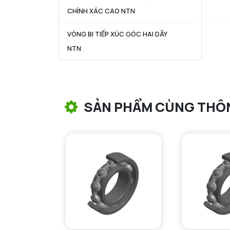
CHÍNH XÁC CAO NTN
VÒNG BI TIẾP XÚC GÓC HAI DÃY
NTN
VÒNG BI CÔN NTN
VÒNG BI TANG TRỐNG NTN
SẢN PHẨM CÙNG THÔ
VÒNG BI TANG TRỐNG CHẶN
TRỤC NTN
VÒNG BI ĐŨA TRỤ NTN
VÒNG BI KIM NTN
VÒNG BI CHẶN TRỤC NTN
VÒNG BI LĂN TRỤ ĐẨY NTN