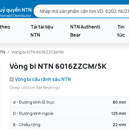
theo
Tải tài liệu
NTN Authenti
Tin
NTN
Bear
tức
NTN
Vòng bi NTN 6016ZZCM/5K
Vòng bi NTN 6016ZZCM/5K
Vòng bi cầu rãnh sâu NTN
Deep Groove Ball Bearings
d - Đường kính lỗ trục
80 mm
D - Đường kính ngoài
125 mm
B - Chiều rộng
22 mm