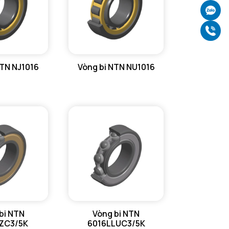
Ch
Gọ
NTN NJ1016
Vòng bi NTN NU1016
bi NTN
Vòng bi NTN
ZC3/5K
6016LLUC3/5K