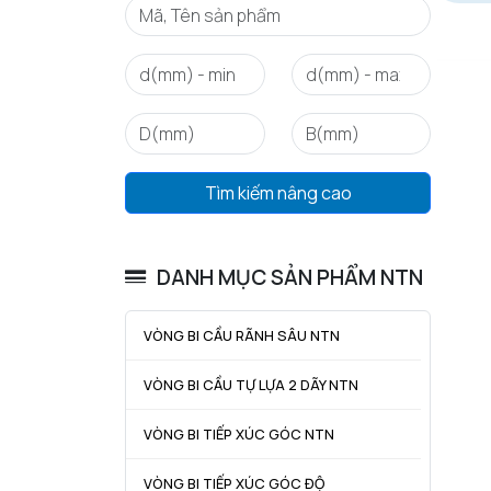
Tìm kiếm nâng cao
DANH MỤC SẢN PHẨM NTN
VÒNG BI CẦU RÃNH SÂU NTN
VÒNG BI CẦU TỰ LỰA 2 DÃY NTN
VÒNG BI TIẾP XÚC GÓC NTN
VÒNG BI TIẾP XÚC GÓC ĐỘ