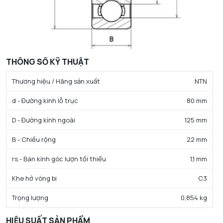
THÔNG SỐ KỸ THUẬT
Thương hiệu / Hãng sản xuất
NTN
d - Đường kính lỗ trục
80 mm
D - Đường kính ngoài
125 mm
B - Chiều rộng
22 mm
rs - Bán kính góc lượn tối thiểu
1,1 mm
Khe hở vòng bi
C3
Trọng lượng
0,854 kg
HIỆU SUẤT SẢN PHẨM