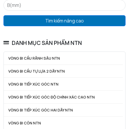
ra max - Bán kính góc lượn tối đa trục & vỏ
1 mm
Tìm kiếm nâng cao
DANH MỤC SẢN PHẨM NTN
VÒNG BI CẦU RÃNH SÂU NTN
VÒNG BI CẦU TỰ LỰA 2 DÃY NTN
VÒNG BI TIẾP XÚC GÓC NTN
VÒNG BI TIẾP XÚC GÓC ĐỘ CHÍNH XÁC CAO NTN
VÒNG BI TIẾP XÚC GÓC HAI DÃY NTN
VÒNG BI CÔN NTN