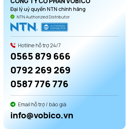
CÔNG TY CỔ PHẦN VOBICO
Đại lý uỷ quyền NTN chính hãng
NTN Authorized Distributor
Hotline hỗ trợ 24/7
0565 879 666
0792 269 269
0587 776 776
Email hỗ trợ / báo giá
info@vobico.vn