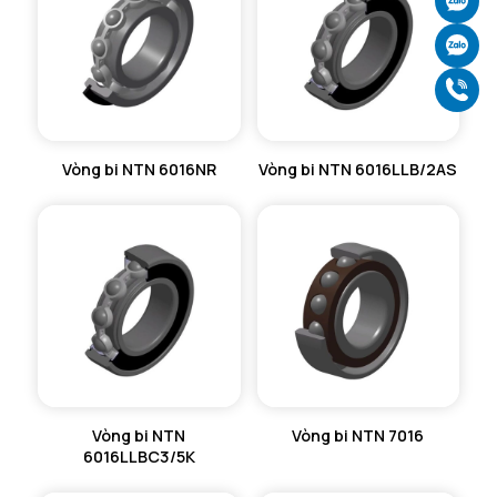
Ch
Ch
Gọ
Vòng bi NTN 6016NR
Vòng bi NTN 6016LLB/2AS
Vòng bi NTN
Vòng bi NTN 7016
6016LLBC3/5K