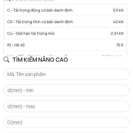
C - Tải trọng động cơ bản danh định
53 kN
C0 - Tải trọng tĩnh cơ bản danh định
40 kN
Cu - Giới hạn tải trọng mỏi
2,91 kN
f0 - Hệ số
15.6
N lim - Tốc độ giới hạn bôi trơn dầu
6200 tr/min
TÌM KIẾM NÂNG CAO
N lim - Tốc độ giới hạn bôi trơn mỡ
5300 tr/min
Tmin - Nhiệt độ hoạt động tối thiểu
-40 °C
Tmax - Nhiệt độ hoạt động tối đa
120 °C
GIỚI HẠN
da min - Đường kính vai tối thiểu IR
86,5 mm
Da max - Đường kính vai tối đa OR
118,5 mm