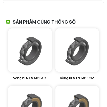
VÒNG BI TANG TRỐNG NTN
VÒNG BI TANG TRỐNG CHẶN TRỤC NTN
SẢN PHẨM CÙNG THÔNG SỐ
VÒNG BI ĐŨA TRỤ NTN
VÒNG BI KIM NTN
VÒNG BI CHẶN TRỤC NTN
VÒNG BI LĂN TRỤ ĐẨY NTN
GỐI ĐỠ NTN
Vòng bi NTN 6016C4
Vòng bi NTN 6016CM
GỐI ĐỠ 2 NỬA NTN
PHỤ KIỆN NTN
MÁY GIA NHIỆT NTN