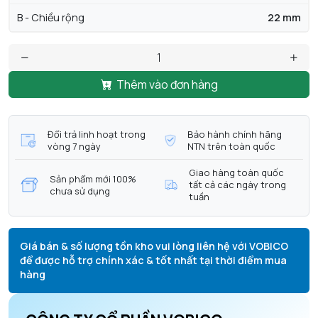
B - Chiều rộng
22 mm
Thêm vào đơn hàng
Đổi trả linh hoạt trong
Bảo hành chính hãng
vòng 7 ngày
NTN trên toàn quốc
Giao hàng toàn quốc
Sản phẩm mới 100%
tất cả các ngày trong
chưa sử dụng
tuần
Giá bán & số lượng tồn kho vui lòng liên hệ với VOBICO
để được hỗ trợ chính xác & tốt nhất tại thời điểm mua
hàng