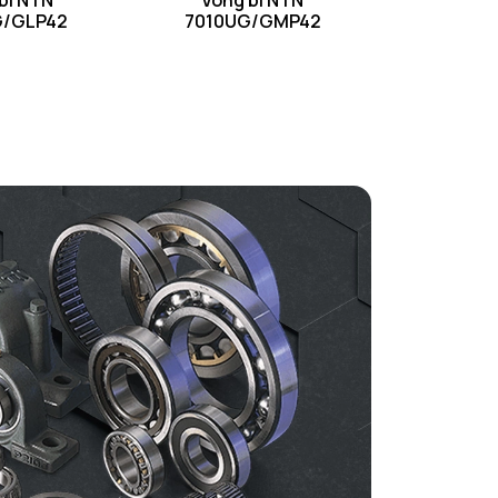
bi NTN
Vòng bi NTN
G/GLP42
7010UG/GMP42