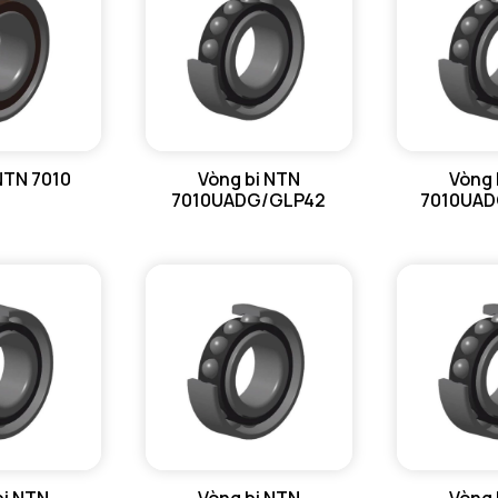
ra max - 
NTN 7010
Vòng bi NTN
Vòng 
7010UADG/GLP42
7010UA