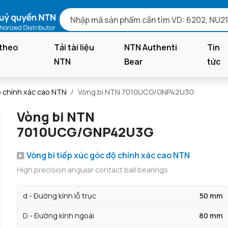
theo
Tải tài liệu
NTN Authenti
Tin
NTN
Bear
tức
ộ chính xác cao NTN
Vòng bi NTN 7010UCG/GNP42U3G
Vòng bi NTN
7010UCG/GNP42U3G
Vòng bi tiếp xúc góc độ chính xác cao NTN
High precision angular contact ball bearings
d - Đường kính lỗ trục
50 mm
D - Đường kính ngoài
80 mm