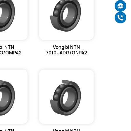
Bán kính góc lượn tối đa trục & vỏ
1 mm
Ch
Gọ
bi NTN
Vòng bi NTN
DG/GMP42
7010UADG/GNP42