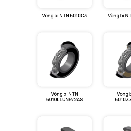
VÒNG BI LĂN TRỤ ĐẨY NTN
Vòng bi NTN 6010C3
Vòng bi N
GỐI ĐỠ NTN
GỐI ĐỠ 2 NỬA NTN
PHỤ KIỆN NTN
MÁY GIA NHIỆT NTN
Vòng bi NTN
Vòng 
6010LLUNR/2AS
6010Z