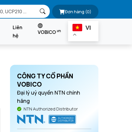
Đơn hàng
(0)
Liên
VI
.vn
VOBICO
hệ
CÔNG TY CỔ PHẦN
VOBICO
Đại lý uỷ quyền NTN chính
hãng
NTN Authorized Distributor