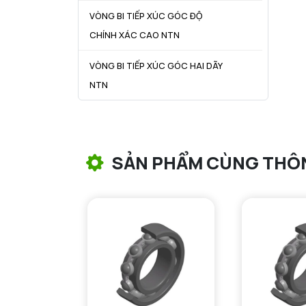
VÒNG BI TIẾP XÚC GÓC ĐỘ
CHÍNH XÁC CAO NTN
VÒNG BI TIẾP XÚC GÓC HAI DÃY
NTN
VÒNG BI CÔN NTN
VÒNG BI TANG TRỐNG NTN
SẢN PHẨM CÙNG THÔ
VÒNG BI TANG TRỐNG CHẶN
TRỤC NTN
VÒNG BI ĐŨA TRỤ NTN
VÒNG BI KIM NTN
VÒNG BI CHẶN TRỤC NTN