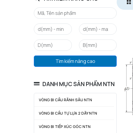
Tìm kiếm nâng cao
DANH MỤC SẢN PHẨM NTN
VÒNG BI CẦU RÃNH SÂU NTN
VÒNG BI CẦU TỰ LỰA 2 DÃY NTN
VÒNG BI TIẾP XÚC GÓC NTN