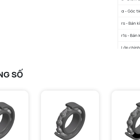
α - Góc t
rs - Bán k
r1s - Bán 
Lớp chính
Trọng lượ
NG SỐ
HIỆU SU
C - Tải t
C0 - Tải 
f0 - Hệ số
N lim - Tố
N lim - Tố