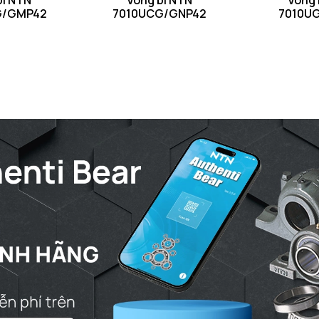
bi NTN
Vòng bi NTN
Vòng 
G/GMP42
7010UCG/GNP42
7010U