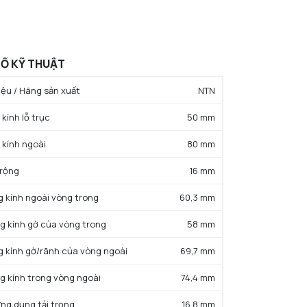
Ố KỸ THUẬT
ệu / Hãng sản xuất
NTN
kính lỗ trục
50 mm
 kính ngoài
80 mm
 rộng
16 mm
g kính ngoài vòng trong
60,3 mm
g kính gờ của vòng trong
58 mm
g kính gờ/rãnh của vòng ngoài
69,7 mm
g kính trong vòng ngoài
74,4 mm
ứng dụng tải trọng
16,8 mm