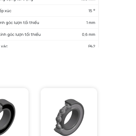
iếp xúc
15 °
ính góc lượn tối thiểu
1 mm
kính góc lượn tối thiểu
0,6 mm
 xác
P42
ng
0,26 kg
ẤT SẢN PHẨM
rọng động cơ bản danh định
29,8 kN
trọng tĩnh cơ bản danh định
23,1 kN
15.7
c độ giới hạn bôi trơn dầu
28800 tr/min
c độ giới hạn bôi trơn mỡ
18000 tr/min