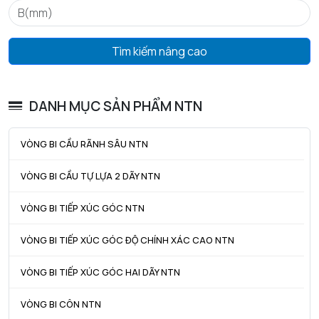
ra max - Bán kính góc lượn tối đa trục & vỏ
1 mm
Tìm kiếm nâng cao
DANH MỤC SẢN PHẨM NTN
VÒNG BI CẦU RÃNH SÂU NTN
VÒNG BI CẦU TỰ LỰA 2 DÃY NTN
VÒNG BI TIẾP XÚC GÓC NTN
VÒNG BI TIẾP XÚC GÓC ĐỘ CHÍNH XÁC CAO NTN
VÒNG BI TIẾP XÚC GÓC HAI DÃY NTN
VÒNG BI CÔN NTN