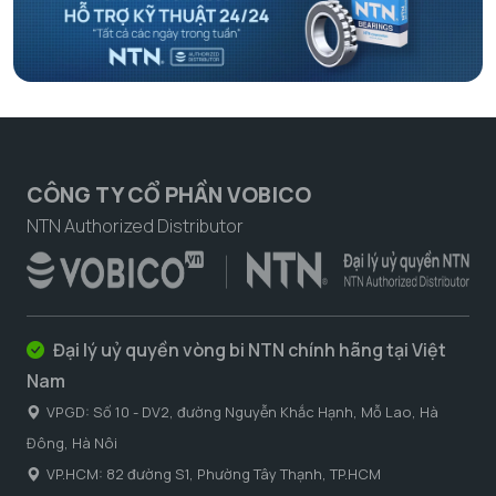
CÔNG TY CỔ PHẦN VOBICO
NTN Authorized Distributor
Đại lý uỷ quyền vòng bi NTN chính hãng tại Việt
Nam
VPGD: Số 10 - DV2, đường Nguyễn Khắc Hạnh, Mỗ Lao, Hà
Đông, Hà Nôi
VP.HCM: 82 đường S1, Phường Tây Thạnh, TP.HCM