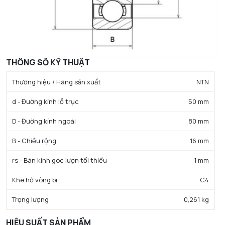
THÔNG SỐ KỸ THUẬT
Thương hiệu / Hãng sản xuất
NTN
d - Đường kính lỗ trục
50 mm
D - Đường kính ngoài
80 mm
B - Chiều rộng
16 mm
rs - Bán kính góc lượn tối thiểu
1 mm
Khe hở vòng bi
C4
Trọng lượng
0,261 kg
HIỆU SUẤT SẢN PHẨM