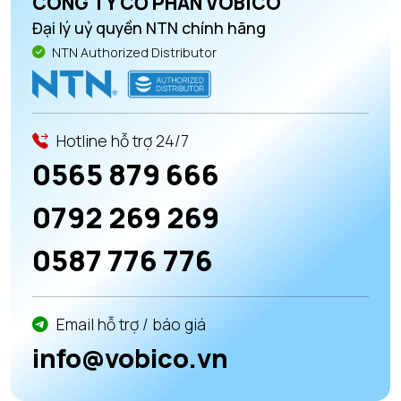
CÔNG TY CỔ PHẦN VOBICO
Đại lý uỷ quyền NTN chính hãng
NTN Authorized Distributor
Hotline hỗ trợ 24/7
0565 879 666
0792 269 269
0587 776 776
Email hỗ trợ / báo giá
info@vobico.vn