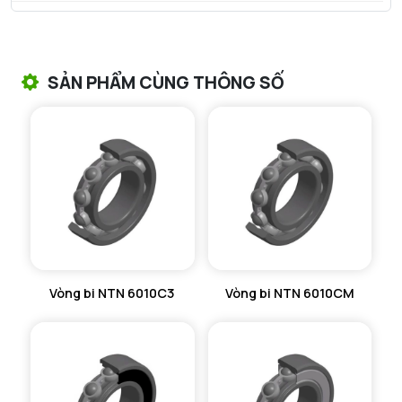
VÒNG BI TANG TRỐNG NTN
VÒNG BI TANG TRỐNG CHẶN TRỤC NTN
SẢN PHẨM CÙNG THÔNG SỐ
VÒNG BI ĐŨA TRỤ NTN
VÒNG BI KIM NTN
VÒNG BI CHẶN TRỤC NTN
VÒNG BI LĂN TRỤ ĐẨY NTN
GỐI ĐỠ NTN
Vòng bi NTN 6010C3
Vòng bi NTN 6010CM
GỐI ĐỠ 2 NỬA NTN
PHỤ KIỆN NTN
MÁY GIA NHIỆT NTN