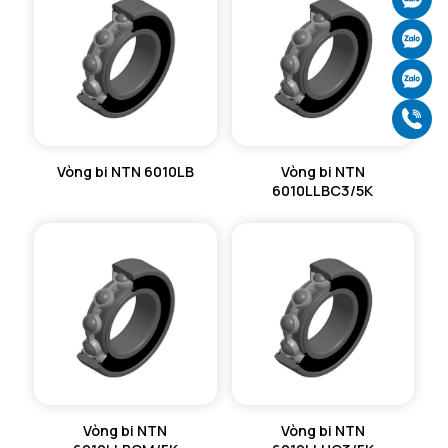
Ch
Ch
Gọ
Vòng bi NTN 6010LB
Vòng bi NTN
6010LLBC3/5K
Vòng bi NTN
Vòng bi NTN