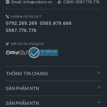
Email:
info@vobico.vn
CSKH: 0587.776.776
Hotline hỗ trợ 24/7
0792.269.269
0565.879.666
-
-
0587.776.776
Kết nối với chúng tôi:
THÔNG TIN CHUNG
SẢN PHẨM NTN
SẢN PHẨM NTN