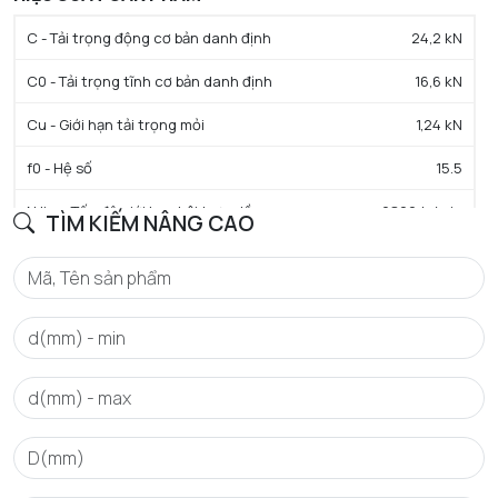
C - Tải trọng động cơ bản danh định
24,2 kN
C0 - Tải trọng tĩnh cơ bản danh định
16,6 kN
Cu - Giới hạn tải trọng mỏi
1,24 kN
f0 - Hệ số
15.5
N lim - Tốc độ giới hạn bôi trơn dầu
9800 tr/min
TÌM KIẾM NÂNG CAO
N lim - Tốc độ giới hạn bôi trơn mỡ
8400 tr/min
Tmin - Nhiệt độ hoạt động tối thiểu
-40 °C
Tmax - Nhiệt độ hoạt động tối đa
120 °C
GIỚI HẠN
da min - Đường kính vai tối thiểu IR
55 mm
Da max - Đường kính vai tối đa OR
75 mm