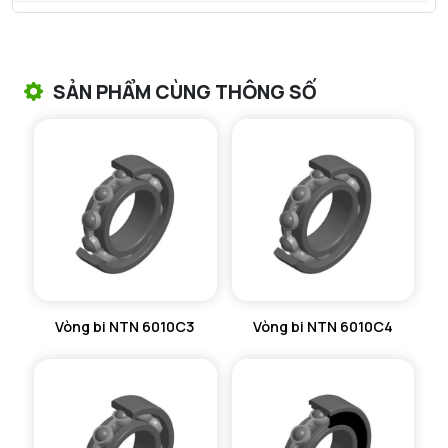
VÒNG BI TANG TRỐNG NTN
VÒNG BI TANG TRỐNG CHẶN TRỤC NTN
SẢN PHẨM CÙNG THÔNG SỐ
VÒNG BI ĐŨA TRỤ NTN
VÒNG BI KIM NTN
VÒNG BI CHẶN TRỤC NTN
VÒNG BI LĂN TRỤ ĐẨY NTN
GỐI ĐỠ NTN
Vòng bi NTN 6010C3
Vòng bi NTN 6010C4
GỐI ĐỠ 2 NỬA NTN
PHỤ KIỆN NTN
MÁY GIA NHIỆT NTN