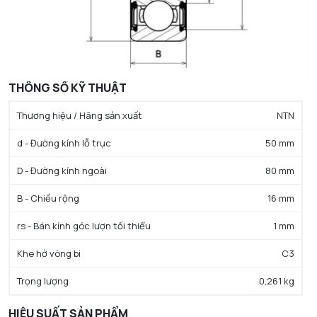
THÔNG SỐ KỸ THUẬT
Thương hiệu / Hãng sản xuất
NTN
d - Đường kính lỗ trục
50 mm
D - Đường kính ngoài
80 mm
B - Chiều rộng
16 mm
rs - Bán kính góc lượn tối thiểu
1 mm
Khe hở vòng bi
C3
Trọng lượng
0,261 kg
HIỆU SUẤT SẢN PHẨM