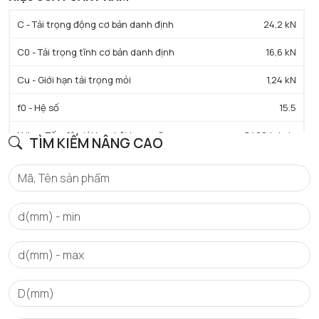
C - Tải trọng động cơ bản danh định
24,2 kN
C0 - Tải trọng tĩnh cơ bản danh định
16,6 kN
Cu - Giới hạn tải trọng mỏi
1,24 kN
f0 - Hệ số
15.5
N lim - Tốc độ giới hạn bôi trơn mỡ
8400 tr/min
TÌM KIẾM NÂNG CAO
Tmin - Nhiệt độ hoạt động tối thiểu
-25 °C
Tmax - Nhiệt độ hoạt động tối đa
110 °C
GIỚI HẠN
da min - Đường kính vai tối thiểu IR
55 mm
da max - Đường kính vai tối đa IR
57,5 mm
Da max - Đường kính vai tối đa OR
75 mm