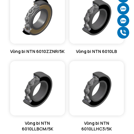
Ch
Ch
Gọ
Vòng bi NTN 6010ZZNR/5K
Vòng bi NTN 6010LB
Vòng bi NTN
Vòng bi NTN
6010LLBCM/5K
6010LLHC3/5K