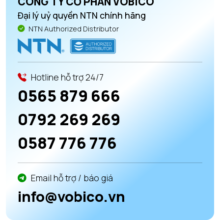
CÔNG TY CỔ PHẦN VOBICO
Đại lý uỷ quyền NTN chính hãng
NTN Authorized Distributor
Hotline hỗ trợ 24/7
0565 879 666
0792 269 269
0587 776 776
Email hỗ trợ / báo giá
info@vobico.vn