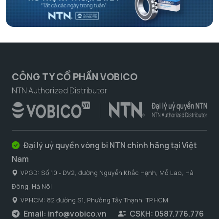
CÔNG TY CỔ PHẦN VOBICO
NTN Authorized Distributor
Đại lý uỷ quyền vòng bi NTN chính hãng tại Việt
Nam
VPGD: Số 10 - DV2, đường Nguyễn Khắc Hạnh, Mỗ Lao, Hà
Đông, Hà Nôi
VP.HCM: 82 đường S1, Phường Tây Thạnh, TP.HCM
Email:
info@vobico.vn
CSKH: 0587.776.776