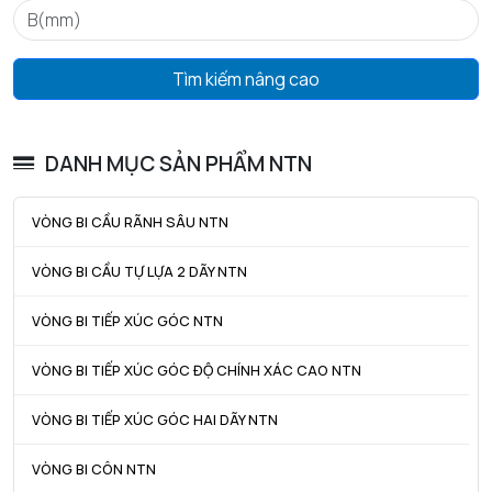
ra max - Bán kính góc lượn tối đa trục & vỏ
1 mm
Tìm kiếm nâng cao
DANH MỤC SẢN PHẨM NTN
VÒNG BI CẦU RÃNH SÂU NTN
VÒNG BI CẦU TỰ LỰA 2 DÃY NTN
VÒNG BI TIẾP XÚC GÓC NTN
VÒNG BI TIẾP XÚC GÓC ĐỘ CHÍNH XÁC CAO NTN
VÒNG BI TIẾP XÚC GÓC HAI DÃY NTN
VÒNG BI CÔN NTN