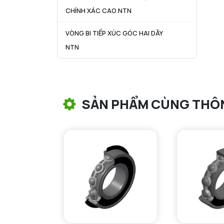
CHÍNH XÁC CAO NTN
VÒNG BI TIẾP XÚC GÓC HAI DÃY
NTN
VÒNG BI CÔN NTN
VÒNG BI TANG TRỐNG NTN
SẢN PHẨM CÙNG THÔ
VÒNG BI TANG TRỐNG CHẶN
TRỤC NTN
VÒNG BI ĐŨA TRỤ NTN
VÒNG BI KIM NTN
VÒNG BI CHẶN TRỤC NTN
VÒNG BI LĂN TRỤ ĐẨY NTN