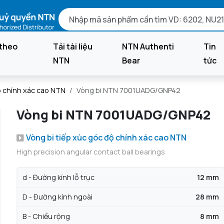
theo
Tải tài liệu
NTN Authenti
Tin
NTN
Bear
tức
ộ chính xác cao NTN
Vòng bi NTN 7001UADG/GNP42
Vòng bi NTN 7001UADG/GNP42
Vòng bi tiếp xúc góc độ chính xác cao NTN
High precision angular contact ball bearings
d - Đường kính lỗ trục
12 mm
D - Đường kính ngoài
28 mm
B - Chiều rộng
8 mm