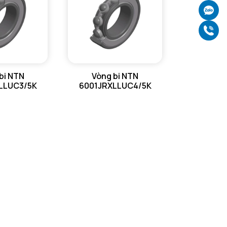
Ch
Gọ
bi NTN
Vòng bi NTN
LLUC3/5K
6001JRXLLUC4/5K