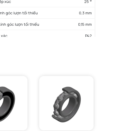
iếp xúc
25 °
ính góc lượn tối thiểu
0,3 mm
kính góc lượn tối thiểu
0,15 mm
 xác
P42
ng
0,021 kg
ẤT SẢN PHẨM
rọng động cơ bản danh định
6,2 kN
trọng tĩnh cơ bản danh định
2,82 kN
13.7
c độ giới hạn bôi trơn dầu
80000 tr/min
c độ giới hạn bôi trơn mỡ
49500 tr/min
rước
GN