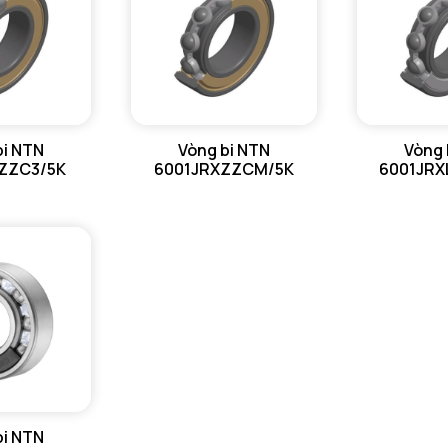
bi NTN
Vòng bi NTN
Vòng 
ZZC3/5K
6001JRXZZCM/5K
6001JRX
bi NTN