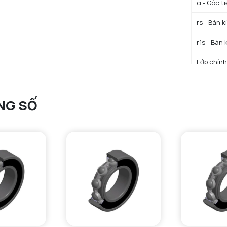
α - Góc t
rs - Bán k
r1s - Bán 
Lớp chính
Trọng lượ
NG SỐ
HIỆU SU
C - Tải t
C0 - Tải 
f0 - Hệ số
N lim - Tố
N lim - Tố
Mức tải t