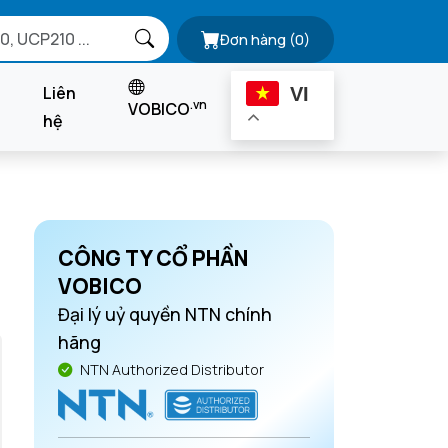
Đơn hàng
(0)
Liên
VI
.vn
VOBICO
hệ
CÔNG TY CỔ PHẦN
VOBICO
Đại lý uỷ quyền NTN chính
hãng
NTN Authorized Distributor