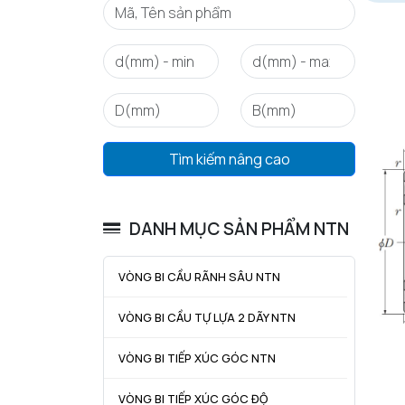
Tìm kiếm nâng cao
DANH MỤC SẢN PHẨM NTN
VÒNG BI CẦU RÃNH SÂU NTN
VÒNG BI CẦU TỰ LỰA 2 DÃY NTN
VÒNG BI TIẾP XÚC GÓC NTN
VÒNG BI TIẾP XÚC GÓC ĐỘ