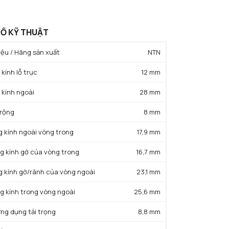
Ố KỸ THUẬT
ệu / Hãng sản xuất
NTN
kính lỗ trục
12 mm
 kính ngoài
28 mm
 rộng
8 mm
g kính ngoài vòng trong
17,9 mm
g kính gờ của vòng trong
16,7 mm
g kính gờ/rãnh của vòng ngoài
23,1 mm
g kính trong vòng ngoài
25,6 mm
ứng dụng tải trọng
8,8 mm