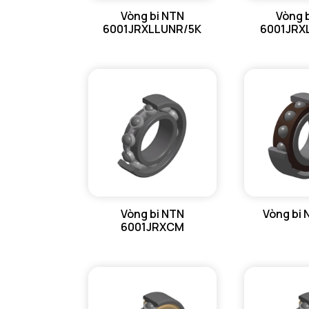
Vòng bi NTN
Vòng 
GỐI ĐỠ NTN
6001JRXLLUNR/5K
6001JRX
GỐI ĐỠ 2 NỬA NTN
PHỤ KIỆN NTN
MÁY GIA NHIỆT NTN
Vòng bi NTN
Vòng bi 
6001JRXCM