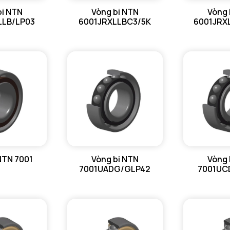
bi NTN
Vòng bi NTN
Vòng 
Giá trị tả
LLB/LP03
6001JRXLLBC3/5K
6001JRX
Tmin - Nh
Tmax - Nh
GIỚI HẠN
da min - Đ
Da max - 
Db max - 
NTN 7001
Vòng bi NTN
Vòng 
r1a - Bán 
7001UADG/GLP42
7001UC
ra max - 