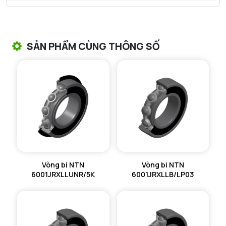
VÒNG BI TANG TRỐNG NTN
VÒNG BI TANG TRỐNG CHẶN TRỤC NTN
SẢN PHẨM CÙNG THÔNG SỐ
VÒNG BI ĐŨA TRỤ NTN
VÒNG BI KIM NTN
VÒNG BI CHẶN TRỤC NTN
VÒNG BI LĂN TRỤ ĐẨY NTN
GỐI ĐỠ NTN
Vòng bi NTN
Vòng bi NTN
GỐI ĐỠ 2 NỬA NTN
6001JRXLLUNR/5K
6001JRXLLB/LP03
PHỤ KIỆN NTN
MÁY GIA NHIỆT NTN