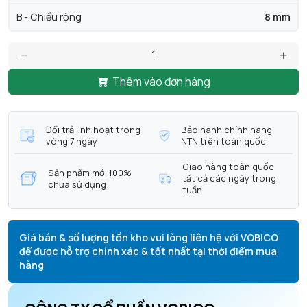
B - Chiều rộng
8 mm
Thêm vào đơn hàng
Đổi trả linh hoạt trong
Bảo hành chính hãng
vòng 7 ngày
NTN trên toàn quốc
Giao hàng toàn quốc
Sản phẩm mới 100%
tất cả các ngày trong
chưa sử dụng
tuần
Giá bán & số lượng tồn kho vui lòng liên hệ với VOBICO
để được hỗ trợ chính xác & tốt nhất tại thời điểm mua
hàng