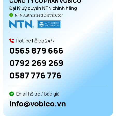
CÔNG TY CỔ PHẦN VOBICO
Đại lý uỷ quyền NTN chính hãng
NTN Authorized Distributor
Hotline hỗ trợ 24/7
0565 879 666
0792 269 269
0587 776 776
Email hỗ trợ / báo giá
info@vobico.vn