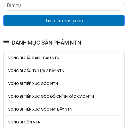
ra max - Bán kính góc lượn tối đa trục & vỏ
0,3 mm
Tìm kiếm nâng cao
DANH MỤC SẢN PHẨM NTN
VÒNG BI CẦU RÃNH SÂU NTN
VÒNG BI CẦU TỰ LỰA 2 DÃY NTN
VÒNG BI TIẾP XÚC GÓC NTN
VÒNG BI TIẾP XÚC GÓC ĐỘ CHÍNH XÁC CAO NTN
VÒNG BI TIẾP XÚC GÓC HAI DÃY NTN
VÒNG BI CÔN NTN