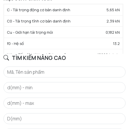
C - Tải trọng động cơ bản danh định
5,65 kN
C0 - Tải trọng tĩnh cơ bản danh định
2,39 kN
Cu - Giới hạn tải trọng mỏi
0,182 kN
f0 - Hệ số
13.2
N lim - Tốc độ giới hạn bôi trơn mỡ
18000 tr/min
TÌM KIẾM NÂNG CAO
Tmin - Nhiệt độ hoạt động tối thiểu
-25 °C
Tmax - Nhiệt độ hoạt động tối đa
110 °C
GIỚI HẠN
da min - Đường kính vai tối thiểu IR
14 mm
da max - Đường kính vai tối đa IR
16 mm
Da max - Đường kính vai tối đa OR
26 mm