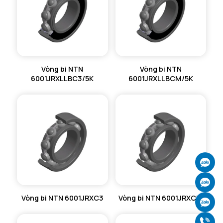
Vòng bi NTN
Vòng bi NTN
6001JRXLLBC3/5K
6001JRXLLBCM/5K
Ch
Ch
Vòng bi NTN 6001JRXC3
Vòng bi NTN 6001JRXCM
Ch
Gọ