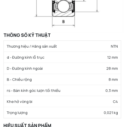
THÔNG SỐ KỸ THUẬT
Thương hiệu / Hãng sản xuất
NTN
d - Đường kính lỗ trục
12 mm
D - Đường kính ngoài
28 mm
B - Chiều rộng
8 mm
rs - Bán kính góc lượn tối thiểu
0,3 mm
Khe hở vòng bi
C4
Trọng lượng
0,021 kg
HIỆU SUẤT SẢN PHẨM