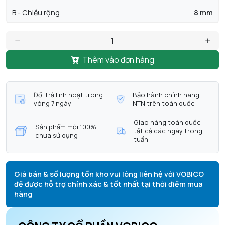
B - Chiều rộng
8 mm
Thêm vào đơn hàng
Đổi trả linh hoạt trong
Bảo hành chính hãng
vòng 7 ngày
NTN trên toàn quốc
Giao hàng toàn quốc
Sản phẩm mới 100%
tất cả các ngày trong
chưa sử dụng
tuần
Giá bán & số lượng tồn kho vui lòng liên hệ với VOBICO
để được hỗ trợ chính xác & tốt nhất tại thời điểm mua
hàng