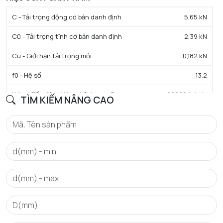
C - Tải trọng động cơ bản danh định
5,65 kN
C0 - Tải trọng tĩnh cơ bản danh định
2,39 kN
Cu - Giới hạn tải trọng mỏi
0,182 kN
f0 - Hệ số
13.2
N lim - Tốc độ giới hạn bôi trơn mỡ
26000 tr/min
TÌM KIẾM NÂNG CAO
Tmin - Nhiệt độ hoạt động tối thiểu
-25 °C
Tmax - Nhiệt độ hoạt động tối đa
110 °C
GIỚI HẠN
da min - Đường kính vai tối thiểu IR
14 mm
da max - Đường kính vai tối đa IR
16 mm
Da max - Đường kính vai tối đa OR
26 mm