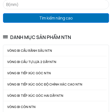
ra max - Bán kính góc lượn tối đa trục & vỏ
0,3 mm
Tìm kiếm nâng cao
DANH MỤC SẢN PHẨM NTN
VÒNG BI CẦU RÃNH SÂU NTN
VÒNG BI CẦU TỰ LỰA 2 DÃY NTN
VÒNG BI TIẾP XÚC GÓC NTN
VÒNG BI TIẾP XÚC GÓC ĐỘ CHÍNH XÁC CAO NTN
VÒNG BI TIẾP XÚC GÓC HAI DÃY NTN
VÒNG BI CÔN NTN