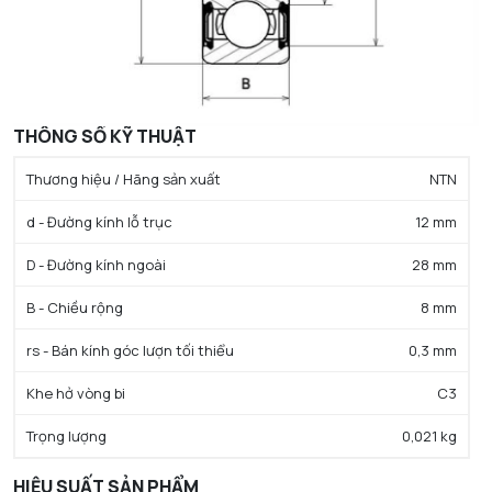
THÔNG SỐ KỸ THUẬT
Thương hiệu / Hãng sản xuất
NTN
d - Đường kính lỗ trục
12 mm
D - Đường kính ngoài
28 mm
B - Chiều rộng
8 mm
rs - Bán kính góc lượn tối thiểu
0,3 mm
Khe hở vòng bi
C3
Trọng lượng
0,021 kg
HIỆU SUẤT SẢN PHẨM