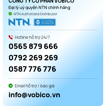
CÔNG TY CỔ PHẦN VOBICO
Đại lý uỷ quyền NTN chính hãng
NTN Authorized Distributor
Hotline hỗ trợ 24/7
0565 879 666
0792 269 269
0587 776 776
Email hỗ trợ / báo giá
info@vobico.vn