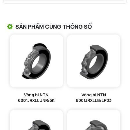
VÒNG BI TANG TRỐNG NTN
VÒNG BI TANG TRỐNG CHẶN TRỤC NTN
SẢN PHẨM CÙNG THÔNG SỐ
VÒNG BI ĐŨA TRỤ NTN
VÒNG BI KIM NTN
VÒNG BI CHẶN TRỤC NTN
VÒNG BI LĂN TRỤ ĐẨY NTN
GỐI ĐỠ NTN
Vòng bi NTN
Vòng bi NTN
GỐI ĐỠ 2 NỬA NTN
6001JRXLLUNR/5K
6001JRXLLB/LP03
PHỤ KIỆN NTN
MÁY GIA NHIỆT NTN