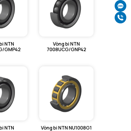
Ch
Gọ
bi NTN
Vòng bi NTN
G/GMP42
7008UCG/GNP42
bi NTN
Vòng bi NTN NU1008G1