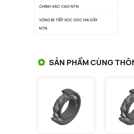
CHÍNH XÁC CAO NTN
VÒNG BI TIẾP XÚC GÓC HAI DÃY
NTN
VÒNG BI CÔN NTN
VÒNG BI TANG TRỐNG NTN
SẢN PHẨM CÙNG THÔ
VÒNG BI TANG TRỐNG CHẶN
TRỤC NTN
VÒNG BI ĐŨA TRỤ NTN
VÒNG BI KIM NTN
VÒNG BI CHẶN TRỤC NTN
VÒNG BI LĂN TRỤ ĐẨY NTN