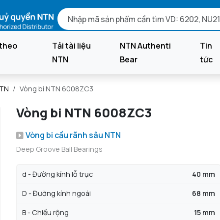
theo
Tải tài liệu
NTN Authenti
Tin
NTN
Bear
tức
NTN
Vòng bi NTN 6008ZC3
Vòng bi NTN 6008ZC3
Vòng bi cầu rãnh sâu NTN
Deep Groove Ball Bearings
d - Đường kính lỗ trục
40 mm
D - Đường kính ngoài
68 mm
B - Chiều rộng
15 mm