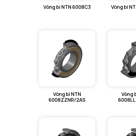
Vòng bi NTN 6008C3
Vòng bi N
GỐI ĐỠ NTN
GỐI ĐỠ 2 NỬA NTN
PHỤ KIỆN NTN
MÁY GIA NHIỆT NTN
Vòng bi NTN
Vòng 
6008ZZNR/2AS
6008LL