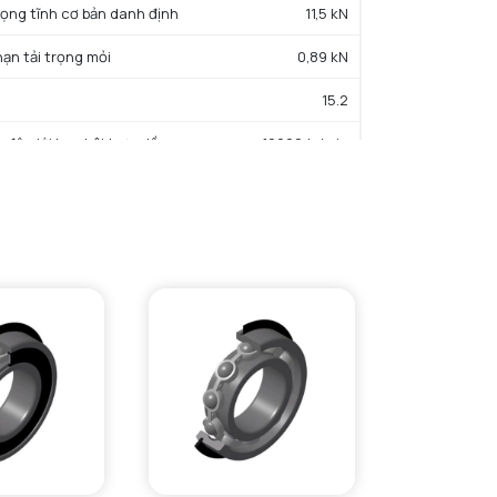
trọng tĩnh cơ bản danh định
11,5 kN
hạn tải trọng mỏi
0,89 kN
15.2
c độ giới hạn bôi trơn dầu
12000 tr/min
c độ giới hạn bôi trơn mỡ
10000 tr/min
iệt độ hoạt động tối thiểu
-40 °C
iệt độ hoạt động tối đa
120 °C
ường kính vai tối thiểu IR
45 mm
Đường kính vai tối đa OR
63 mm
Bán kính góc lượn tối đa trục & vỏ
1 mm