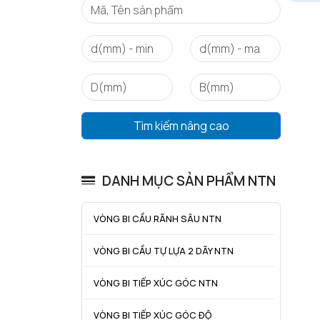
Tìm kiếm nâng cao
DANH MỤC SẢN PHẨM NTN
VÒNG BI CẦU RÃNH SÂU NTN
VÒNG BI CẦU TỰ LỰA 2 DÃY NTN
VÒNG BI TIẾP XÚC GÓC NTN
VÒNG BI TIẾP XÚC GÓC ĐỘ