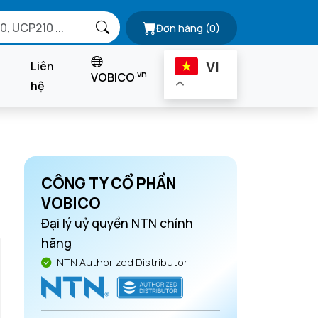
Đơn hàng
(0)
Liên
VI
.vn
VOBICO
hệ
CÔNG TY CỔ PHẦN
VOBICO
Đại lý uỷ quyền NTN chính
hãng
NTN Authorized Distributor