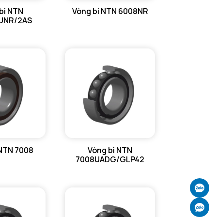
bi NTN
Vòng bi NTN 6008NR
UNR/2AS
 NTN 7008
Vòng bi NTN
7008UADG/GLP42
Ch
Ch