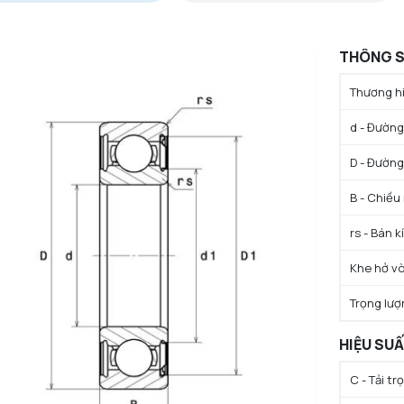
THÔNG S
Thương hi
d - Đường 
D - Đường
B - Chiều
rs - Bán k
Khe hở vò
Trọng lượ
HIỆU SU
C - Tải t