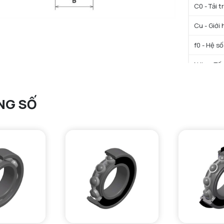
C0 - Tải 
Cu - Giới 
f0 - Hệ số
N lim - Tố
N lim - Tố
NG SỐ
Tmin - Nh
Tmax - Nh
GIỚI HẠN
da min - Đ
Da max - 
ra max - 