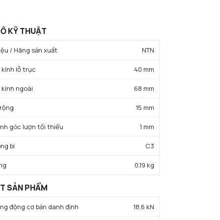
Ố KỸ THUẬT
ệu / Hãng sản xuất
NTN
kính lỗ trục
40 mm
 kính ngoài
68 mm
 rộng
15 mm
ính góc lượn tối thiểu
1 mm
ng bi
C3
ng
0,19 kg
ẤT SẢN PHẨM
rọng động cơ bản danh định
18,6 kN